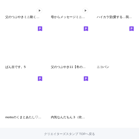
父のつぶやきミニ動く！【狂気】
母からメッセージミニ動く！6【挨拶】
ハイカラ堂(愛する…我が子へ編) 修正版
ぱん吉です。5
父のつぶやき11【冬のイベント編】
ニコパン
mottoのくまとあたし♡挨拶（改）
内気なんだもん３（吹き出し編）
クリエイターズスタンプ TOPへ戻る