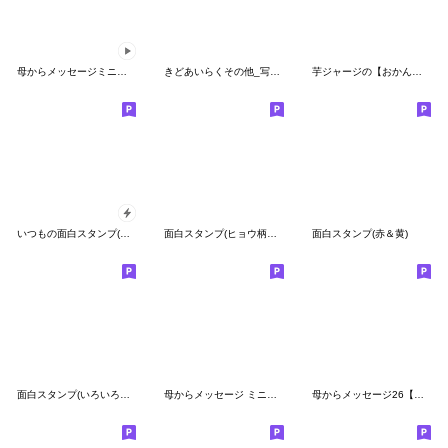
母からメッセージミニ動く！4【ダジャレ】
きどあいらくその他_写真に貼れる
芋ジャージの【おかん】♀決め関西弁
いつもの面白スタンプ(年末年始2025)
面白スタンプ(ヒョウ柄ワンピース2)
面白スタンプ(赤＆黄)
面白スタンプ(いろいろワンピース4)
母からメッセージ ミニ！5【推しが尊い】
母からメッセージ26【着ぐるみ編】