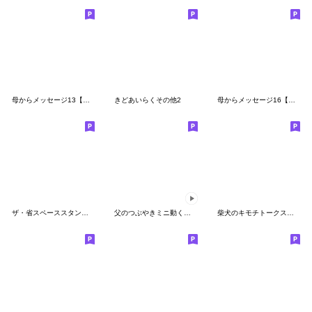
母からメッセージ13【過保護な母編】
きどあいらくその他2
母からメッセージ16【ダジャレ編】
ザ・省スペーススタンプ集【関西弁】
父のつぶやきミニ動く！【父とポメ】
柴犬のキモチトークスタンプ