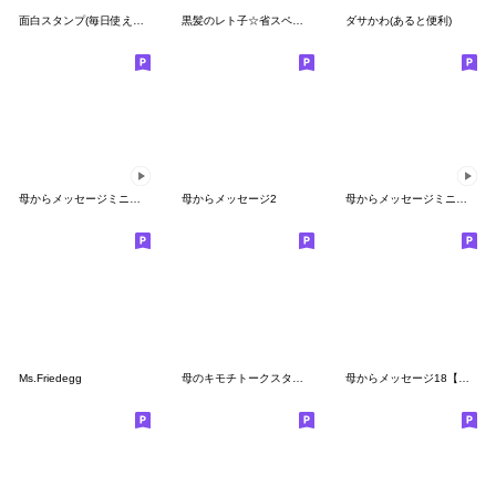
面白スタンプ(毎日使える省スペース編)
黒髪のレト子☆省スペース
ダサかわ(あると便利)
母からメッセージミニ動く！【母は強し】
母からメッセージ2
母からメッセージミニ動く![食物ダジャレ]
Ms.Friedegg
母のキモチトークスタンプ
母からメッセージ18【梅雨〜夏】