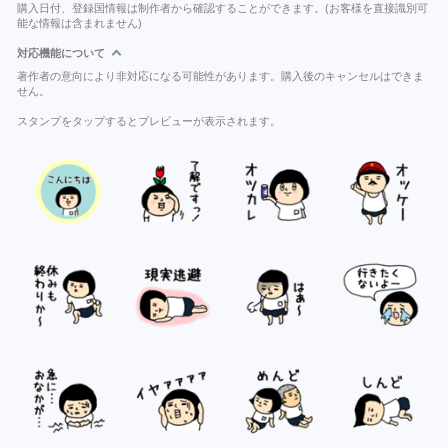
購入日付、登録国情報は制作者から確認することができます。(お客様を直接識別可
能な情報は含まれません)
対応機能について
著作者の意向により非対応になる可能性があります。購入後のキャンセルはできま
せん。
スタンプをタップするとプレビューが表示されます。