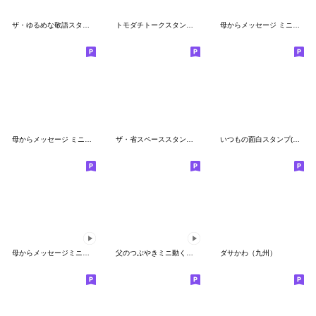
ザ・ゆるめな敬語スタンプ集
トモダチトークスタンプ【年末年始編】
母からメッセージ ミニ！ 3【無言】
母からメッセージ ミニ！6【冬】
ザ・省スペーススタンプ集【母のキモチ編】
いつもの面白スタンプ(不動死語)
母からメッセージミニ動く！【自分に甘く】
父のつぶやきミニ動く！【文字少なめ】
ダサかわ（九州）