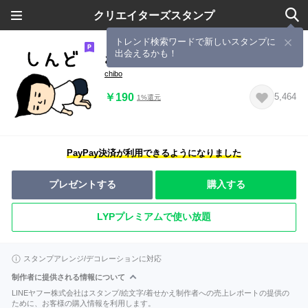
クリエイターズスタンプ
トレンド検索ワードで新しいスタンプに
出会えるかも！
おかっぱブルマちゃん【無気力】
chibo
￥190
5,464
1%還元
PayPay決済が利用できるようになりました
プレゼントする
購入する
LYPプレミアムで使い放題
スタンプアレンジ/デコレーションに対応
制作者に提供される情報について
LINEヤフー株式会社はスタンプ/絵文字/着せかえ制作者への売上レポートの提供の
ために、お客様の購入情報を利用します。