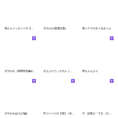
母からメッセージ８【クリスマス・お正月】
ダサかわ(普通言葉)
青いクマのきぐるみくん
ダサかわ（関西特別編2）
大人ぷりてぃマダム［冬］
母ちゃんより
ダサかわ(おちび編)
芋ジャージの【母】♀決めポーズ
ザ・語尾が「です」のスタンプ集