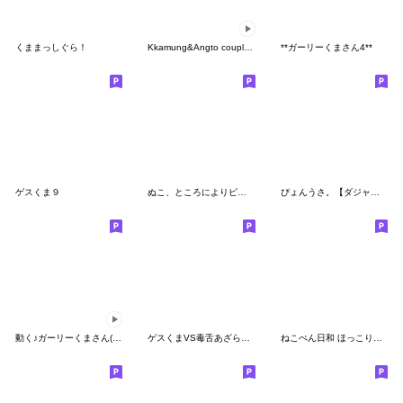
くままっしぐら！
Kkamung&Angto couple10(Kkamung ver.)
**ガーリーくまさん4**
ゲスくま９
ぬこ、ところによりピヨ。ラブラブ編 ２
ぴょんうさ。【ダジャレ】
動く♪ガーリーくまさん(復刻版)
ゲスくまVS毒舌あざらし~あざらしサイド２~
ねこぺん日和 ほっこりスタンプ