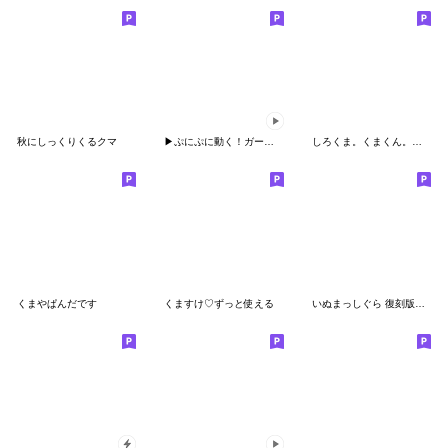
秋にしっくりくるクマ
▶︎ぷにぷに動く！ガーリーくまさん3
しろくま。くまくん。気持ちスタンプ
くまやぱんだです
くますけ♡ずっと使える
いぬまっしぐら 復刻版プラス part1