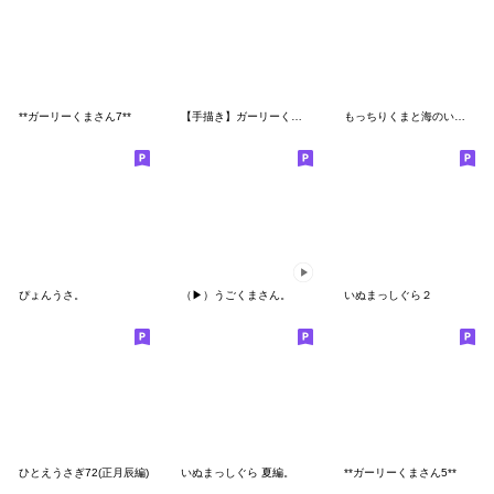
**ガーリーくまさん7**
【手描き】ガーリーくまさん(LOVE)
もっちりくまと海のいきもの
ぴょんうさ。
（▶︎）うごくまさん。
いぬまっしぐら２
ひとえうさぎ72(正月辰編)
いぬまっしぐら 夏編。
**ガーリーくまさん5**