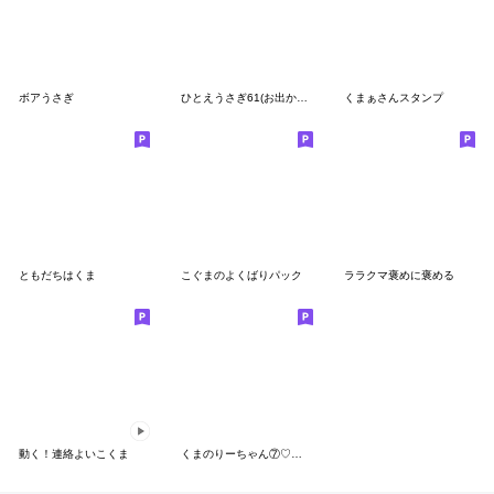
ボアうさぎ
ひとえうさぎ61(お出かけ編２)
くまぁさんスタンプ
ともだちはくま
こぐまのよくばりパック
ララクマ褒めに褒める
動く！連絡よいこくま
くまのりーちゃん⑦♡毎日の会話で使う♡