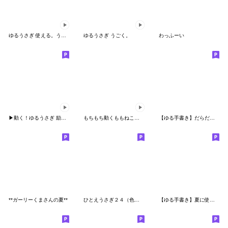
ゆるうさぎ 使える。うごく。2
ゆるうさぎ うごく。
わっふーい
▶動く！ゆるうさぎ 励まし。
もちもち動くももねこちゃん17
【ゆる手書き】だらだら使えるくまさん
**ガーリーくまさんの夏**
ひとえうさぎ２４（色々捗る編）
【ゆる手書き】夏に使えるくまさん