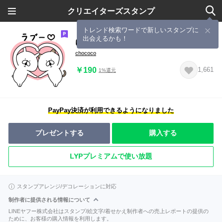
クリエイターズスタンプ
トレンド検索ワードで新しいスタンプに
出会えるかも！
ゆるうさぎ ラブ。
chococo
￥190
1,661
1%還元
PayPay決済が利用できるようになりました
プレゼントする
購入する
LYPプレミアムで使い放題
スタンプアレンジ/デコレーションに対応
制作者に提供される情報について
LINEヤフー株式会社はスタンプ/絵文字/着せかえ制作者への売上レポートの提供の
ために、お客様の購入情報を利用します。