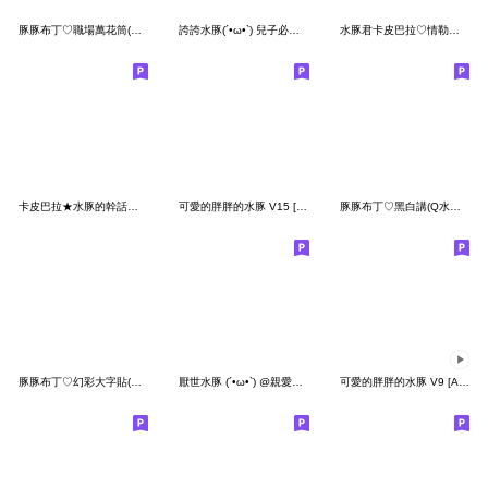
豚豚布丁♡職場萬花筒(Q水豚社畜篇)
誇誇水豚(´•ω•`) 兒子必須誇誇
水豚君卡皮巴拉♡情勒大師
卡皮巴拉★水豚的幹話日常
可愛的胖胖的水豚 V15 [夏日]
豚豚布丁♡黑白講(Q水豚幹話日常)
豚豚布丁♡幻彩大字貼(Q水豚繽紛迎春夏)
厭世水豚 (´•ω•`) @親愛的把拔
可愛的胖胖的水豚 V9 [Animate2]