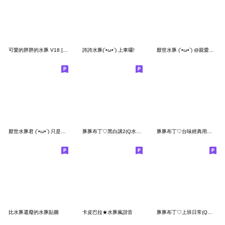
可愛的胖胖的水豚 V18 [HNY]]
誇誇水豚(´•ω•`) 上車囉!
厭世水豚 (´•ω•`) @親愛的馬麻
厭世水豚君 (´•ω•`) 只是個打工仔
豚豚布丁♡黑白講2(Q水豚幹話日常2)
豚豚布丁♡台味經典用語(Q水豚實用篇3)
比水豚還廢的水豚貼圖
卡皮巴拉★水豚瘋諧音
豚豚布丁♡上班日常(Q水豚實用篇)