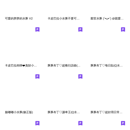
可愛的胖胖的水豚 V2
卡皮巴拉小水豚不要可以給我 修正
厭世水豚 (´•ω•`) @親愛的兒子
卡皮巴拉肉咪❤️貪財小財神
豚豚布丁♡超敷衍語錄(Q水豚傲嬌篇)
豚豚布丁♡每日貼(Q水豚生活&新年特典)
臉嘟嘟小水豚(修正版)
豚豚布丁♡謙卑王(Q水豚萬用&職場)
豚豚布丁♡超好用日常小貼圖(Q水豚)