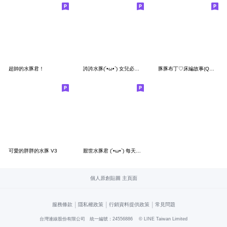
超帥的水豚君！
誇誇水豚(´•ω•`) 女兒必須誇誇
豚豚布丁♡床編故事(Q水豚枕頭戰)
可愛的胖胖的水豚 V3
厭世水豚君 (´•ω•`) 每天想你100遍!
個人原創貼圖 主頁面
|
|
|
服務條款
隱私權政策
行銷資料提供政策
常見問題
台灣連線股份有限公司 統一編號：24556886
© LINE Taiwan Limited