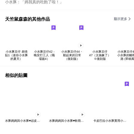
小水豚：「媽我真的吃飽了啦！」
天竺鼠森森的其他作品
顯示更多
小水豚豆仔 表情
小水豚豆仔42 -
小水豚豆仔44・
小水豚豆仔
小水豚豆仔41
貼1（迷你小水豚
晚安打工人（職
動起來的日常
47（太抽象了）
小水豚的離
的夏天）
場篇4）
（復刻版）
※復刻版
路 (草稿風
相似的貼圖
水豚媽媽與小水豚♥頑皮小可愛
水豚媽媽與小水豚♥軟萌的動來動去
卡皮巴拉小水豚實用小貼圖