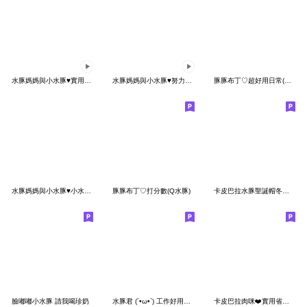
水豚媽媽與小水豚♥實用諧音梗
水豚媽媽與小水豚♥努力不崩潰的日常
豚豚布丁♡超好用日常(Q水豚實用篇2)
水豚媽媽與小水豚♥小水豚們的愛恨情仇
豚豚布丁♡打分數(Q水豚)
卡皮巴拉水豚聖誕帽冬日可愛對話互動
臉嘟嘟小水豚 請我喝珍奶
水豚君 (´•ω•`) 工作好用便利貼!
卡皮巴拉肉咪❤️實用省空間對話