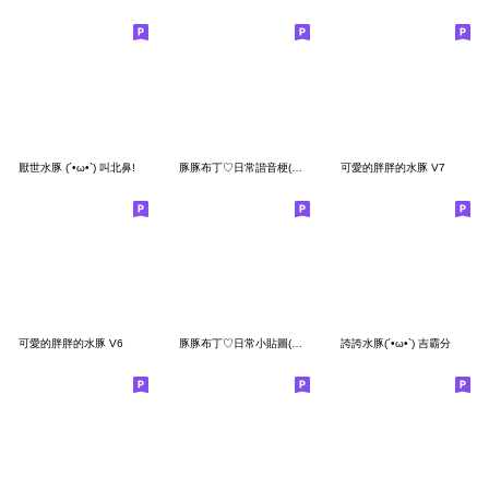
厭世水豚 (´•ω•`) 叫北鼻!
豚豚布丁♡日常諧音梗(Q水豚典藏版)
可愛的胖胖的水豚 V7
可愛的胖胖的水豚 V6
豚豚布丁♡日常小貼圖(Q水豚萬用篇)
誇誇水豚(´•ω•`) 吉霸分