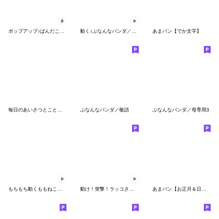
ポップアップ♪ぱんだこった
動く♪ぶなんなパンダ／リアクション
あまパン【でか文字】
毎日のあいさつとことば パンダのどすん
ぶなんなパンダ／敬語
ぶなんなパンダ／母専用3
もちもち動くももねこちゃん17
動け！突撃！ラッコさん13
あまパン【お正月＆日常】再販