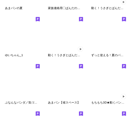
あまパンの夏
家族連絡用〇ぱんだのスタンプ４
動く！うさぎとぱんだのシンプルな言葉２
ゆいちゃん_1
動く！うさぎとぱんだのシンプルな言葉３
ずっと使える！夏のパンダ
ぶなんなパンダ／気づかい&思いやり
あまパン【省スペース】
もちもち3D★動くパンダの毎日