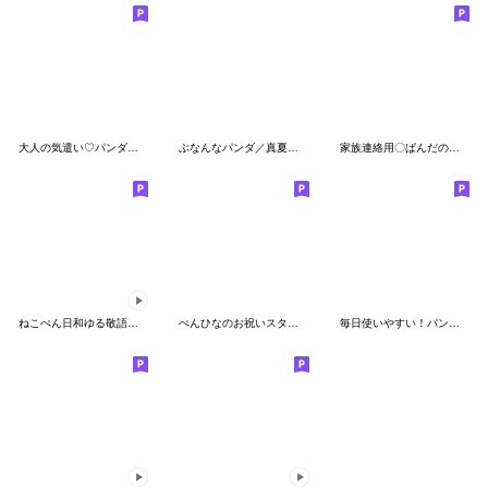
大人の気遣い♡パンダさんの敬語スタンプ
ぶなんなパンダ／真夏の日常
家族連絡用〇ぱんだのスタンプ５
ねこぺん日和ゆる敬語スタンプ
ぺんひなのお祝いスタンプだよ
毎日使いやすい！パンダさんのスタンプ2