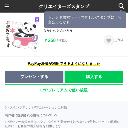
クリエイターズスタンプ
トレンド検索ワードで新しいスタンプに
出会えるかも！
【敬語】動く！もふもふパンダンミニ
なかむら けんたろう
￥250
1,704
1%還元
PayPay決済が利用できるようになりました
プレゼントする
購入する
LYPプレミアムで使い放題
スタンプアレンジ/デコレーションに対応
制作者に提供される情報について
LINEヤフー株式会社はスタンプ/絵文字/着せかえ制作者への売上レポートの提供の
ために、お客様の購入情報を利用します。