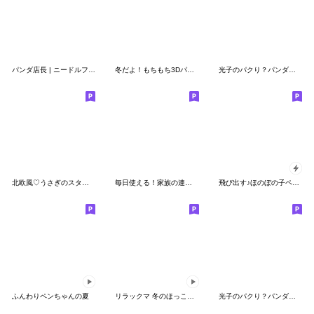
パンダ店長 | ニードルフェルト
冬だよ！もちもち3Dパンダ
光子のパクり？パンダシリーズ２
北欧風♡うさぎのスタンプ
毎日使える！家族の連絡パンダ
飛び出す♪ほのぼの子ペンギン8 (ラブ)
ふんわりペンちゃんの夏
リラックマ 冬のほっこりスタンプ
光子のパクり？パンダシリーズ