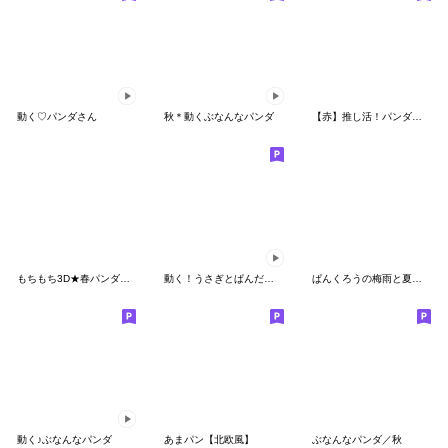
動く♡パンダさん
秋＊動くぶなんなパンダ
【赤】推し活！パンダンミニ
もちもち3D★春パンダの長文気遣い
動く！うさぎとぱんだのシンプルな言葉
ぱんくろうの梅雨と夏（エネルギー低め）
動く♪ぶなんなパンダ
あまパン【北欧風】
ぶなんなパンダ／秋