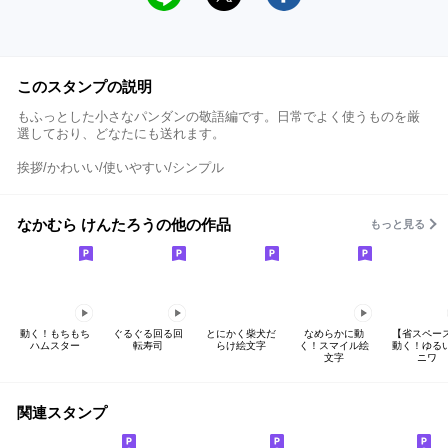
このスタンプの説明
もふっとした小さなパンダンの敬語編です。日常でよく使うものを厳
選しており、どなたにも送れます。
挨拶/かわいい/使いやすい/シンプル
なかむら けんたろうの他の作品
もっと見る
動く！もちもち
ぐるぐる回る回
とにかく柴犬だ
なめらかに動
【省スペー
ハムスター
転寿司
らけ絵文字
く！スマイル絵
動く！ゆる
文字
ニワ
関連スタンプ