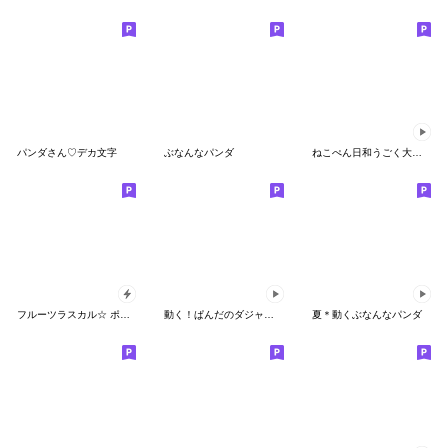
パンダさん♡デカ文字
ぶなんなパンダ
ねこぺん日和うごく大人可愛いスタンプ
フルーツラスカル☆ ポップアップスタンプ
動く！ぱんだのダジャレ☆スタンプ
夏＊動くぶなんなパンダ