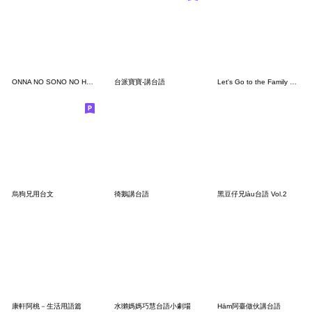
ONNA NO SONO NO HOSHI 2
台派寶寶-講台語
Let's Go to the Family Restaurant.
烏狗兄用台文
徛鵝講台語
黑豆仔兄làu台語 Vol.2
康軒阿桃－生活用語篇
水獺媽媽巧慧台語小劇場
Hām阿臺做伙講台語