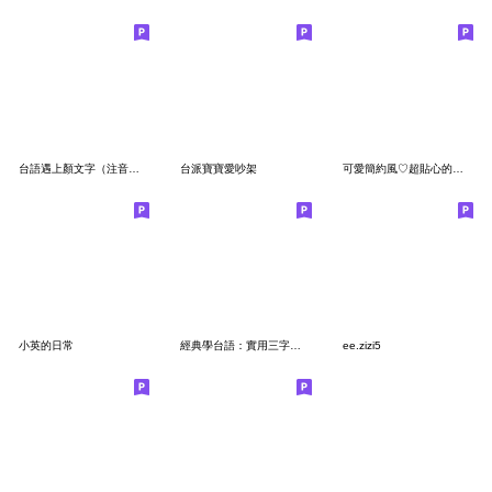
台語遇上顏文字（注音版）
台派寶寶愛吵架
可愛簡約風♡超貼心的奶茶女孩
小英的日常
經典學台語：實用三字經系列
ee.zizi5