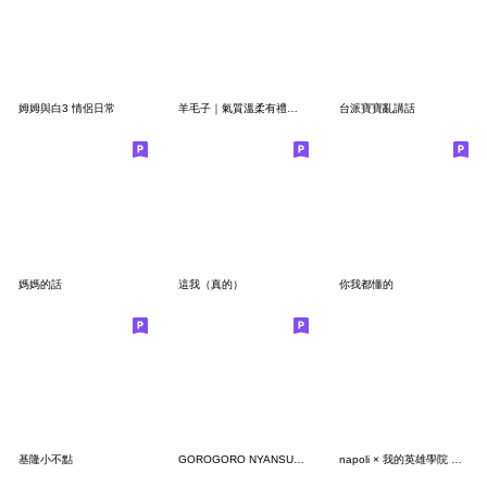
姆姆與白3 情侶日常
羊毛子｜氣質溫柔有禮貌，人見人愛人緣好
台派寶寶亂講話
媽媽的話
這我（真的）
你我都懂的
基隆小不點
GOROGORO NYANSUKE (revival)
napoli × 我的英雄學院 聯名貼圖