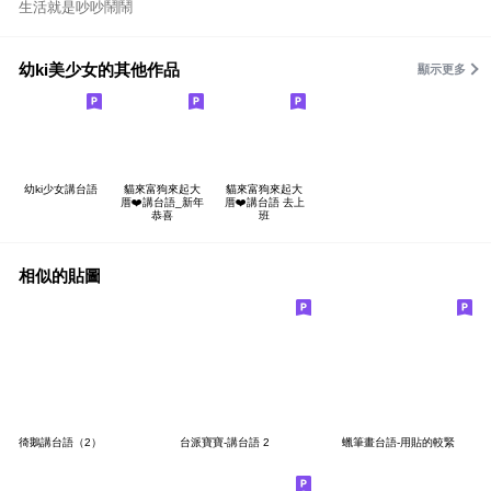
生活就是吵吵鬧鬧
幼ki美少女的其他作品
顯示更多
幼ki少女講台語
貓來富狗來起大
貓來富狗來起大
厝❤️講台語_新年
厝❤️講台語 去上
恭喜
班
相似的貼圖
徛鵝講台語（2）
台派寶寶-講台語 2
蠟筆畫台語-用貼的較緊