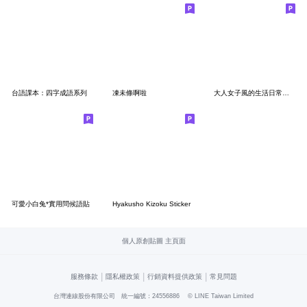
台語課本：四字成語系列
凍未條啊啦
大人女子風的生活日常【有禮貌】
可愛小白兔*實用問候語貼
Hyakusho Kizoku Sticker
個人原創貼圖 主頁面
|
|
|
服務條款
隱私權政策
行銷資料提供政策
常見問題
台灣連線股份有限公司 統一編號：24556886
© LINE Taiwan Limited