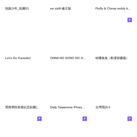
拍謝少年_貼圖01
ee.zizi9-修正版
Fluffy & Chewy teddy bear
Let's Go Karaoke!
ONNA NO SONO NO HOSHI
哈囉兔兔（歡度節慶篇）
黑熊學院首發紀念貼圖(修正版)
Daily Taiwanese Phrases Stickers 2
台灣用詞-2