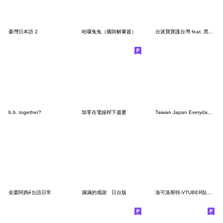
臺灣日本語 2
哈囉兔兔（國師解暈篇）
台派寶寶護台灣 feat. 黑熊寶寶
b.b. together?
加零在電線桿下盛夏
Taiwan Japan Everyday Status Stickers
金棗阿媽ê台語日常
滿滿的感謝 日台版
洛可洛斯特-VTUBER貼圖04