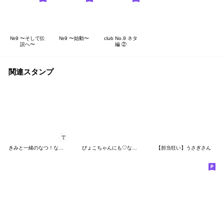
№9 〜そして伝
№9 〜始動〜
club No.9 ネタ
説へ〜
編 ②
関連スタンプ
きみと一緒のなつ！なちゅ！chu〜> з <♡
ぴょこちゃんにも♡なちゅ♡がきた！(夏♡)
【担当狂い】うさぎさん