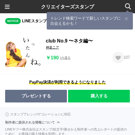
クリエイターズスタンプ
トレンド検索ワードで新しいスタンプに
LINEスタンプメーカーで作成されたスタンプ
NOTICE
出会えるかも！
club No.9 〜ネタ編〜
神楽ニア
￥190
107
1%還元
PayPay決済が利用できるようになりました
プレゼントする
購入する
スタンプアレンジ/デコレーションに対応
制作者に提供される情報について
LINEヤフー株式会社はスタンプ/絵文字/着せかえ制作者への売上レポートの提供の
ために、お客様の購入情報を利用します。