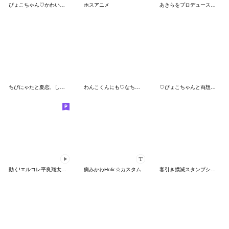
ぴょこちゃん♡かわいいゲージMAXなのです
ホスアニメ
あきらをプロデュースタンプ 第二弾
ちびにゃたと夏恋、しよᴗ ⩊ ᴗ
わんこくんにも♡なちゅ♡がきた！(夏♡)
♡ぴょこちゃんと両想い♡
動く!エルコレ平良翔太スタンプ
病みかわHolic☆カスタム
客引き撲滅スタンプシリーズ１