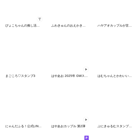
ぴょこちゃんの推し活日記♡
ふわきゅんのおえかき♡にこにこ言葉
ハヤアオカップルが言わなさそうなせりふ
まごころ♡スタンプ3
はやあお 2025年 GWスタンプ
はむちゃんとかわいいおともだち♡
にゃんだふる！公式LINEスタンプ
はやあおカップル 第2弾
ぷにきゅるむスタンプ３♡宝物♡