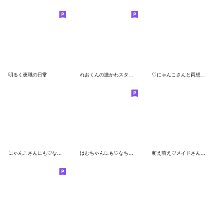
明るく夜職の日常
れおくんの激かわスタンプ1
♡にゃんこさんと両想い♡
にゃんこさんにも♡なちゅ♡がきた！(夏♡)
はむちゃんにも♡なちゅ♡がきた！（夏♡）
萌え萌え♡メイドさんお給仕セット