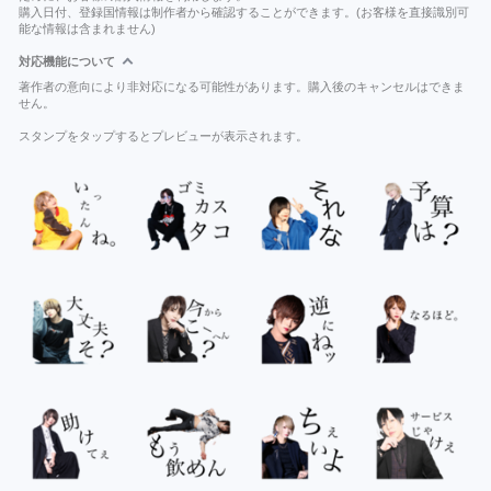
購入日付、登録国情報は制作者から確認することができます。(お客様を直接識別可
能な情報は含まれません)
対応機能について
著作者の意向により非対応になる可能性があります。購入後のキャンセルはできま
せん。
スタンプをタップするとプレビューが表示されます。