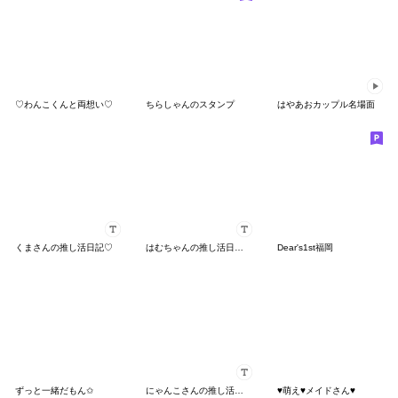
♡わんこくんと両想い♡
ちらしゃんのスタンプ
はやあおカップル名場面
くまさんの推し活日記♡
はむちゃんの推し活日記♡
Dear's1st福岡
ずっと一緒だもん✩
にゃんこさんの推し活日記♡
♥萌え♥メイドさん♥