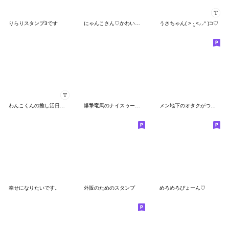
りらりスタンプ3です
にゃんこさん♡かわいいゲージMAXなのです
うさちゃん( > ·̫ <⸝⸝ᐢ )⊃♡
わんこくんの推し活日記♡
爆撃竜馬のナイスゥータンプ【1】
メン地下のオタクがつかえる
幸せになりたいです。
外販のためのスタンプ
めろめろぴょーん♡