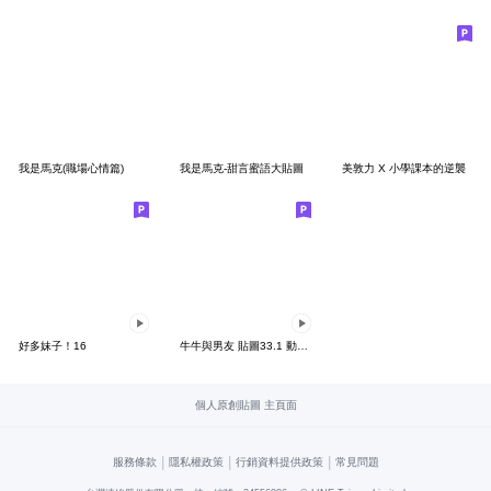
我是馬克(職場心情篇)
我是馬克-甜言蜜語大貼圖
美敦力 X 小學課本的逆襲
好多妹子！16
牛牛與男友 貼圖33.1 動態情侶男生版
個人原創貼圖 主頁面
|
|
|
服務條款
隱私權政策
行銷資料提供政策
常見問題