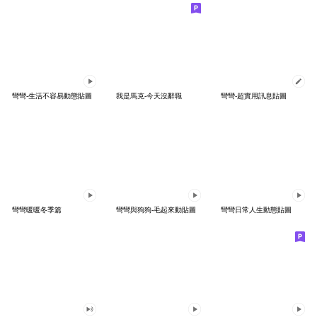
彎彎-生活不容易動態貼圖
我是馬克-今天沒辭職
彎彎-超實用訊息貼圖
彎彎暖暖冬季篇
彎彎與狗狗-毛起來動貼圖
彎彎日常人生動態貼圖