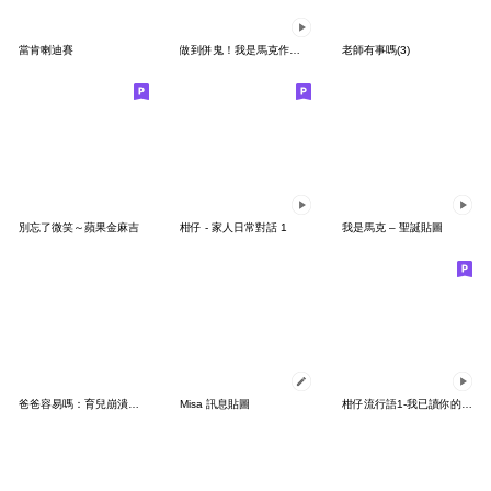
當肯喇迪賽
做到併鬼！我是馬克作鬼也上班
老師有事嗎(3)
別忘了微笑～蘋果金麻吉
柑仔 - 家人日常對話 1
我是馬克 – 聖誕貼圖
爸爸容易嗎：育兒崩潰中｜歸剛誒
Misa 訊息貼圖
柑仔流行語1-我已讀你的已讀