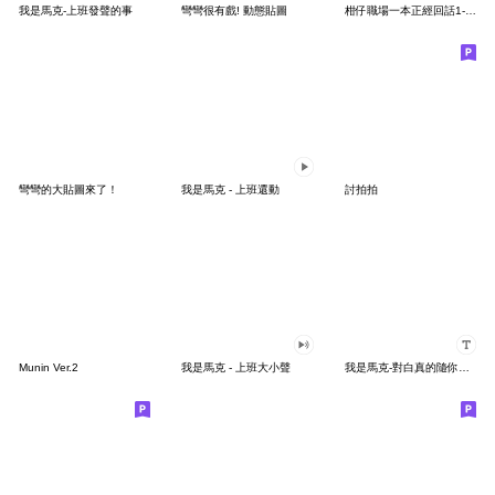
我是馬克-上班發聲的事
彎彎很有戲! 動態貼圖
柑仔職場一本正經回話1- 辦公室日常用語
彎彎的大貼圖來了！
我是馬克 - 上班還動
討拍拍
Munin Ver.2
我是馬克 - 上班大小聲
我是馬克-對白真的隨你填貼圖