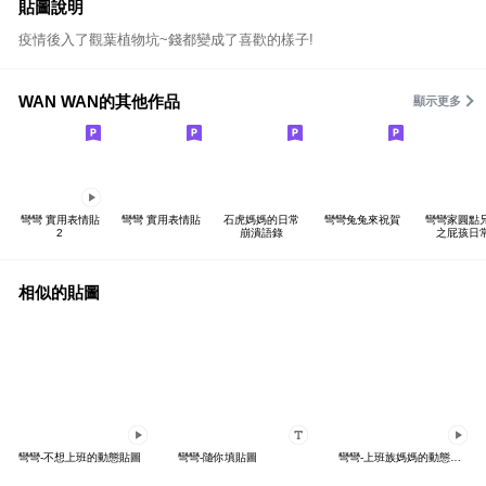
貼圖說明
疫情後入了觀葉植物坑~錢都變成了喜歡的樣子!
WAN WAN的其他作品
顯示更多
彎彎 實用表情貼
彎彎 實用表情貼
石虎媽媽的日常
彎彎兔兔來祝賀
彎彎家圓點
2
崩潰語錄
之屁孩日
相似的貼圖
彎彎-不想上班的動態貼圖
彎彎-隨你填貼圖
彎彎-上班族媽媽的動態貼圖