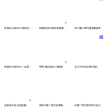
幸福的小綿羊02-我的好朋友
阿貓♥任你填♥誇張稱讚系列
魚子醬13❤可愛漫畫篇❤
幸福的小綿羊04-一起來聚會
彎彎 (動次動次小劇場)
步入中年的自我打氣3
自然系女孩 訊息貼圖
搞怪可愛♡春天的運動服君
白圓♡對於那些努力的人