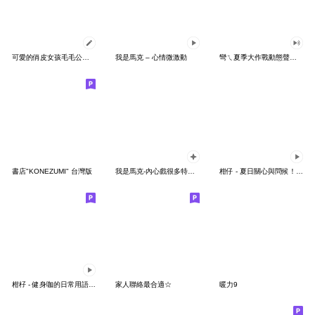
可愛的俏皮女孩毛毛公主♡訊息貼圖♡
我是馬克 – 心情微激動
彎ㄟ夏季大作戰動態聲音貼圖
書店"KONEZUMI" 台灣版
我是馬克-內心戲很多特效貼圖
柑仔 - 夏日關心與問候！早安圖、長輩圖
柑杍 - 健身咖的日常用語 - 重訓x燃脂x肌力
家人聯絡最合適☆
暖力9