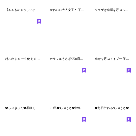
【るるものやさしいじかん♡】気持ち伝える
かわいい大人女子＊ 丁寧あいさつ
クラゲは幸運を呼ぶって知ってた？❤️多分
超ふわまる 一生使える!秋の便利ご挨拶
カラフルうさぎ♡毎日使える挨拶
幸せを呼ぶトイプー 便利すたんぷ
❤️らぶきゅん❤️花咲く愛を伝えるの❤️
3D風❤️らぶうさ❤️秋冬ふんわりらぶ❤️
❤️毎日伝わる!らぶうさ❤️