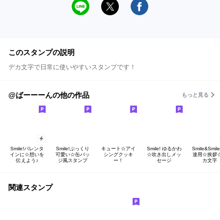
このスタンプの説明
デカ文字で日常に使いやすいスタンプです！
@ばーーーんの他の作品
もっと見る
Smile!バレンタ
Smile!ぷっくり
キュート☆アイ
Smile! ゆるかわ
Smile&Smile
インに☆想いを
可愛い☆缶バッ
シングクッキ
☆吹き出しメッ
達用☆挨拶
伝えよう♪
ジ風スタンプ
ー！
セージ
カ文字
関連スタンプ