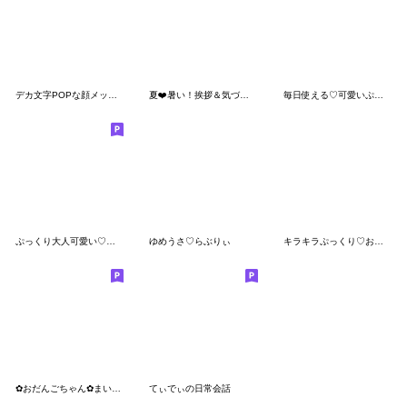
デカ文字POPな顔メッセージ
夏❤️暑い！挨拶＆気づかい 敬語＆タメ語２
毎日使える♡可愛いぷっくりシール
ぷっくり大人可愛い♡ハートmix
ゆめうさ♡らぶりぃ
キラキラぷっくり♡おもちシール風スタンプ
✿おだんごちゃん✿まいにち言葉。
てぃでぃの日常会話