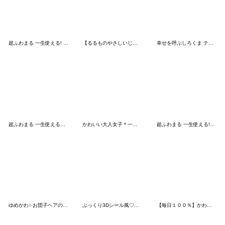
超ふわまる 一生使える! 気持ち伝えよう
【るるものやさしいじかん♡】 毎日編 ④
幸せを呼ぶしろくま テディ
超ふわまる 一生使える夏!スタンプ
かわいい大人女子＊一生使える夏のご挨拶
超ふわまる 一生使える!春初夏ごあいさつ
ゆめかわ✨お団子ヘアの女の子♡
ぷっくり3Dシール風♡動物の毎日スタンプ
【毎日１００％】かわいい面白い♡夏 ３D