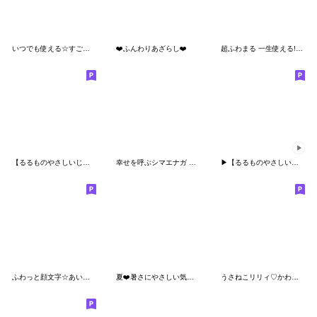
いつでも使える☆すごく使いやすいスタンプ
❤️ふんわりあざらし❤️
超ふわまる 一生使える!基本の便利ご挨拶
【るるものやさしいじかん♡】 毎日編 ③
幸せを呼ぶシマエナガ 便利すたんぷ
▶︎【るるものやさしいじかん♡】ハート②
ふわっと顔文字☆あいさつ
夏❤️暑さにやさしい気づかい デカ文字Ver
うさねこリリィ♡かわいい気遣い