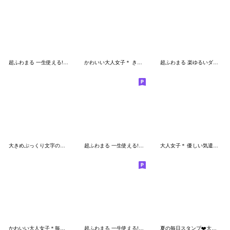
超ふわまる 一生使える!伝わるごあいさつ
かわいい大人女子＊ きゅ〜とあいさつ
超ふわまる 楽ゆるいダジャレ〜
大きめぷっくり文字の♡可愛い女の子
超ふわまる 一生使える!毎日便利ご挨拶
大人女子＊ 優しい気遣いあいさつ
かわいい大人女子＊毎日使える夏のご挨拶
超ふわまる 一生使える!年中ごあいさつ
夏の毎日スタンプ❤️大人可愛い