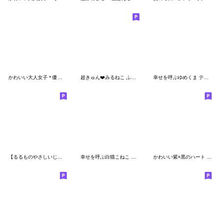
かわいい大人女子＊優しさガーリー
超きゅん❤️みるねこ ふんわり3Ddays❤️
幸せを呼ぶゆめくま テディ
【るるものやさしいじかん♡】Withくまさん
幸せを呼ぶ白猫こねこ 毎日ふわもこ♡曜日
かわいい紫×黒のハート 日常会話スタンプ