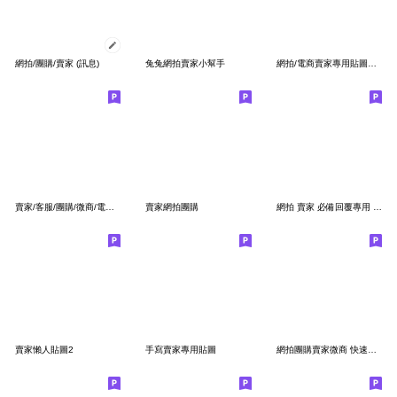
網拍/團購/賣家 (訊息)
兔兔網拍賣家小幫手
網拍/電商賣家專用貼圖（必買）
賣家/客服/團購/微商/電商/網拍 好實用
賣家網拍團購
網拍 賣家 必備回覆專用 實用賣家可愛貼圖
賣家懶人貼圖2
手寫賣家專用貼圖
網拍團購賣家微商 快速回 44