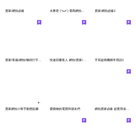
賣家/網拍必備
水豚君 (´•ω•`) 電商網拍團購賣家必備
賣家/網拍必備2
賣家/客服/網拍/懶得打字專用語(I)
快速回覆客人 網拍/賣家/團購
手寫超商團購常用語2
賣家網拍小幫手動態貼圖
愛購物的電寶和朋友們
網拍賣家必備 超實用省空間貼圖-更新版