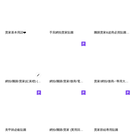
賣家基本用語❤️
手寫網拍賣家貼圖
團購賣家&超商必買貼圖 (彩虹豬12-團購)
網拍/團購/賣家(紅黃標) (實用回覆)(訊息5)
網拍/團購/賣家/微商/電商 實用系列
賣家/網拍/微商✅專用大標籤 2
美甲師必備貼圖
網拍/團購/賣家 (實用回覆2)
賣家群組專用貼圖