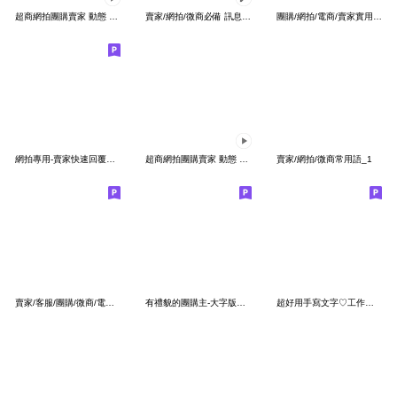
超商網拍團購賣家 動態 第十一彈 手寫版2
賣家/網拍/微商必備 訊息貼圖
團購/網拍/電商/賣家實用貼圖
網拍專用-賣家快速回覆訊息
超商網拍團購賣家 動態 第十一彈 手寫版1
賣家/網拍/微商常用語_1
賣家/客服/團購/微商/電商/網拍超好用ＮＯ2
有禮貌的團購主-大字版貼圖
超好用手寫文字♡工作日常♡