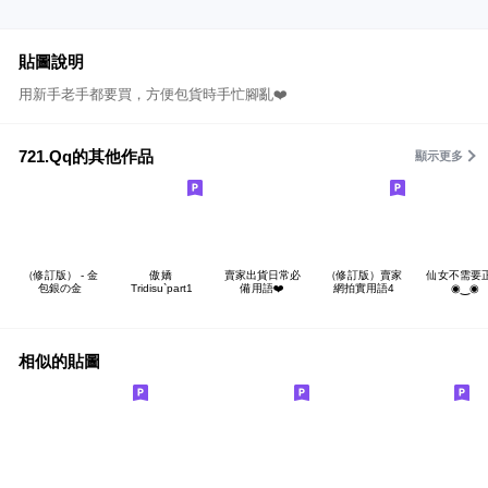
貼圖說明
用新手老手都要買，方便包貨時手忙腳亂❤️
721.Qq的其他作品
顯示更多
（修訂版） - 金
傲嬌
賣家出貨日常必
（修訂版）賣家
仙女不需要
包銀の金
Tridisu`part1
備用語❤️
網拍實用語4
◉‿◉
相似的貼圖