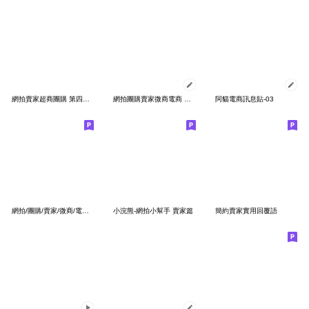
網拍賣家超商團購 第四彈 手寫版
網拍團購賣家微商電商 油畫篇
阿貓電商訊息貼-03
網拍/團購/賣家/微商/電商 (省空間)
小浣熊-網拍小幫手 賣家篇
簡約賣家實用回覆語