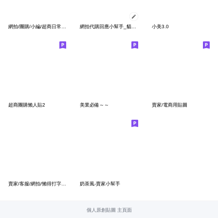
網拍/團購/小編/超商日常用語第三彈-可愛貓
網拍代購回應小幫手_貓咪版訊息貼/行銷業務
小美3.0
超商團購懶人貼2
美業必備～～
賣家/電商用貼圖
賣家/客服/網拍/懶得打字專用語(III)
奶茶風-賣家小幫手
個人原創貼圖 主頁面