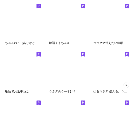
ちゃんねこ（ありがとう）
敬語くまちん3
ララクマ甘えたい年頃
敬語でお返事ねこ
うさぎのうーすけ４
ゆるうさぎ 使える。うごく。