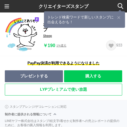
クリエイターズスタンプ
トレンド検索ワードで新しいスタンプに
出会えるかも！
ねこ好きさんの為のポジティブスタン
プ
Sheep
￥190
933
1%還元
PayPay決済が利用できるようになりました
プレゼントする
購入する
LYPプレミアムで使い放題
スタンプアレンジ/デコレーションに対応
制作者に提供される情報について
LINEヤフー株式会社はスタンプ/絵文字/着せかえ制作者への売上レポートの提供の
ために、お客様の購入情報を利用します。