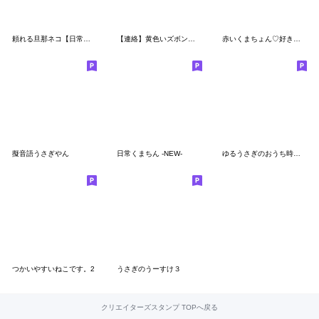
頼れる旦那ネコ【日常会話・夫婦】
【連絡】黄色いズボンのうさぎ
赤いくまちょん♡好き♡好き♡スタンプ
擬音語うさぎやん
日常くまちん -NEW-
ゆるうさぎのおうち時間。
つかいやすいねこです。2
うさぎのうーすけ３
クリエイターズスタンプ TOPへ戻る