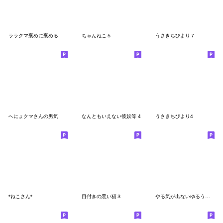
ララクマ褒めに褒める
ちゃんねこ５
うさきちびより７
へにょクマさんの男気
なんともいえない彼奴等 4
うさきちびより4
*ねこさん*
目付きの悪い猫３
やる気が出ないゆるうさぎ。