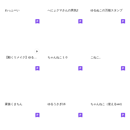
わっふーい
へにょクマさんの男気2
ゆるぬこの万能スタンプ
【動くリメイク】ゆるうさぎ10 ＆ 使える。
ちゃんねこ１０
こねこ。
家族くまちん
ゆるうさぎ16
ちゃんねこ（使えるver)