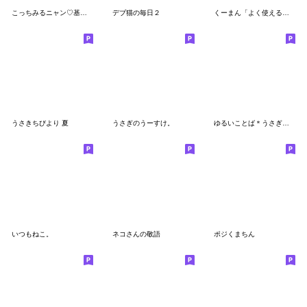
こっちみるニャン♡基本のスタンプ
デブ猫の毎日２
くーまん「よく使える編」
うさきちびより 夏
うさぎのうーすけ。
ゆるいことば＊うさぎのうさこ
いつもねこ。
ネコさんの敬語
ポジくまちん