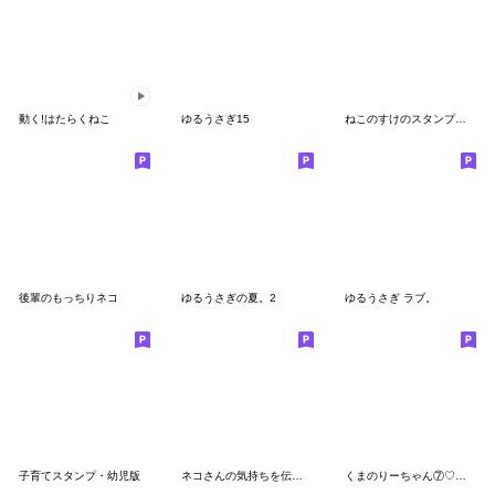
動く!はたらくねこ
ゆるうさぎ15
ねこのすけのスタンプ（家族連絡用）
後輩のもっちりネコ
ゆるうさぎの夏。2
ゆるうさぎ ラブ。
子育てスタンプ・幼児版
ネコさんの気持ちを伝えるスタンプ2
くまのりーちゃん⑦♡毎日の会話で使う♡