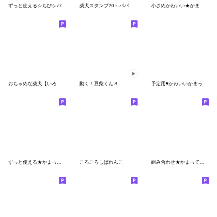
ずっと使える☆ちびシバ
柴犬スタンプ20～パパ柴～
小さめかわいい★かまってチビ柴25
おちゃめな柴犬【いろんな感情】
動く！豆柴くん３
予定用♥かわいいかまってチビ柴 その9
ずっと使える★かまってチビ柴26
ころころしばわんこ
組み合わせ★かまってチビ柴セット32