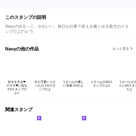
このスタンプの説明
Naoyのゆる～く、かわいい、毎日お仕事で使える働くゆる柴犬のスタ
ンプだよ(*‘ω‘ *)
Naoyの他の作品
もっと見る
好きすぎる❤
大人可愛いうさ
うさぺんの優し
うさぺんの3Dス
うさぺんの
※※※❤に送る
ぺんの３Dスタ
い言葉３Dだよ
タンプだよ2
ャレ3Dスタ
３Dスタンプだ
ンプだよ
だよ
よ2
関連スタンプ