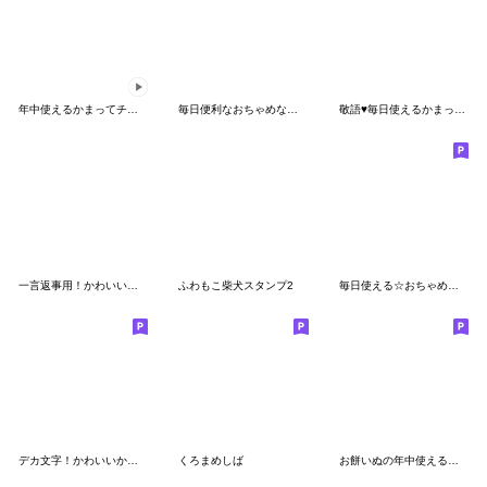
年中使えるかまってチビ柴セット31
毎日便利なおちゃめな柴犬
敬語♥毎日使えるかまってチビ柴 その2
一言返事用！かわいいかまってチビ柴その10
ふわもこ柴犬スタンプ2
毎日使える☆おちゃめな柴犬
デカ文字！かわいいかまってチビ柴 その6
くろまめしば
お餅いぬの年中使えるスタンプ（修正版）