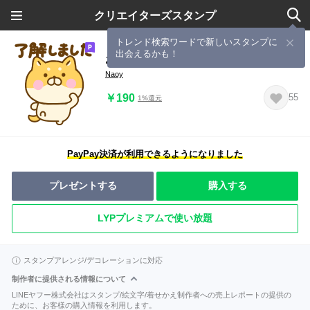
クリエイターズスタンプ
トレンド検索ワードで新しいスタンプに
出会えるかも！
お仕事ゆる柴犬
Naoy
￥190
55
1%還元
PayPay決済が利用できるようになりました
プレゼントする
購入する
LYPプレミアムで使い放題
スタンプアレンジ/デコレーションに対応
制作者に提供される情報について
LINEヤフー株式会社はスタンプ/絵文字/着せかえ制作者への売上レポートの提供の
ために、お客様の購入情報を利用します。