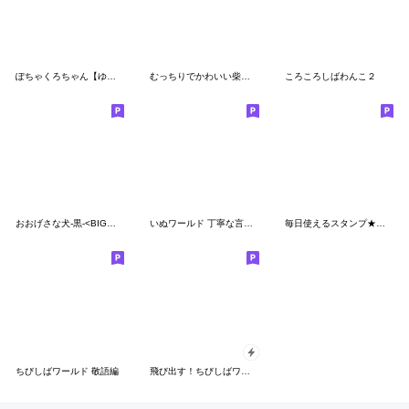
ぽちゃくろちゃん【ゆるかわ敬語・挨拶】
むっちりでかわいい柴犬２
ころころしばわんこ２
おおげさな犬-黒-<BIGスタンプ>
いぬワールド 丁寧な言葉編
毎日使えるスタンプ★かまってチビ柴33
ちびしばワールド 敬語編
飛び出す！ちびしばワールド 毎日使える編