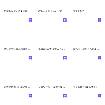
気持ちを伝える★手書き風かまってチビ柴29
ぽちゃくろちゃん【家族の日常・連絡用】
プチしば2
使いやすい大人の敬語★かまってチビ柴30
毎日かわいい柴わんこ2 (黒柴)
ぽちゃしばちゃんの夏のスタンプ
家族連絡用〇しばいぬのスタンプ
いぬワールド 家族で使える編
プチしば7（ゆる文字）