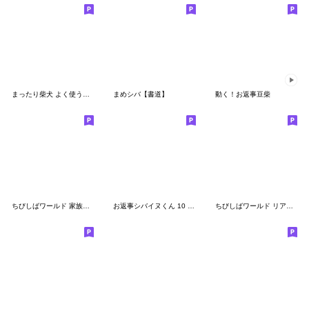
まったり柴犬 よく使う言葉
まめシバ【書道】
動く！お返事豆柴
ちびしばワールド 家族で使える編
お返事シバイヌくん 10 (夏ver.)
ちびしばワールド リアクション編２