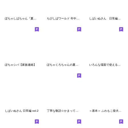
ぽちゃしばちゃん『夏の日常・デカ文字』
ちびしばワールド 年中使える編
しばいぬさん 日常編 vol.1
ぽちゃシバ【家族連絡】
ぽちゃくろちゃんの夏のスタンプ
いろんな場面で使える！子犬のしばちゃん
しばいぬさん 日常編 vol.2
丁寧な敬語☆かまってチビ柴その19
＜基本＞ ふわもこ柴犬スタンプ6