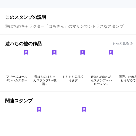
このスタンプの説明
遊はちのキャラクター「はちさん」のマリンでシトラスなスタンプ
遊ハちの他の作品
もっと見る
フリーズゴール
遊はちのはちさ
もちもちみるく
遊はちのはちさ
嗚呼、たぬ
デンハムスター
んスタンプ2～敬
うさぎ
んスタンプ～ハ
もうだめで
語～
ロウィン～
関連スタンプ