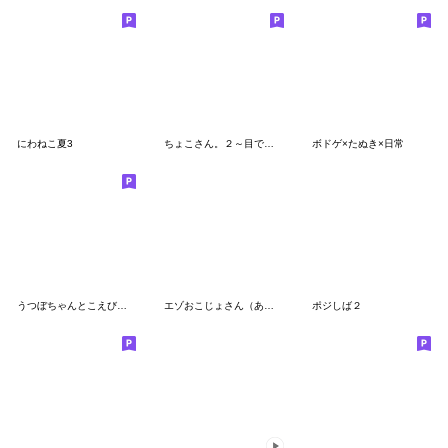
にわねこ夏3
ちょこさん。２～目で気づかう猫～
ボドゲ×たぬき×日常
うつぼちゃんとこえびちゃん(季節)
エゾおこじょさん（あいさつ２）
ポジしば２