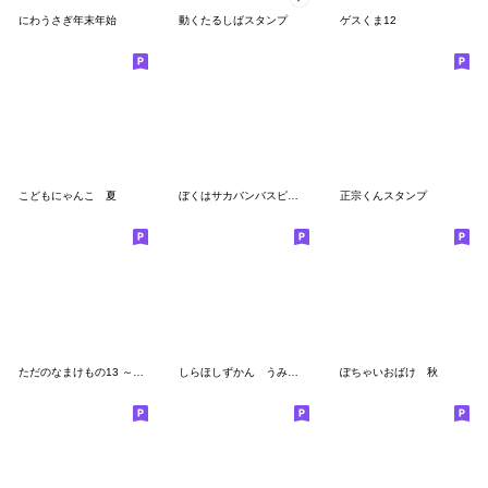
にわうさぎ年末年始
動くたるしばスタンプ
ゲスくま12
こどもにゃんこ 夏
ぼくはサカバンバスピス【面白い・ネタ4】
正宗くんスタンプ
ただのなまけもの13 ～2024年・冬～ (再販)
しらほしずかん うみのいきもの
ぽちゃいおばけ 秋