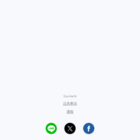
©yu-hachi
注意事項
通報