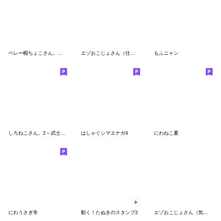
ベレー帽ちょこさん。～表情で伝える猫～
エゾおこじょさん（仕事＆私生活）
もふニャン
しろねこさん。2～武士でござる～
はしゃぐシマエナガ4
にわねこ夏
にわうさぎ冬
動く！たぬきのスタンプ2
エゾおこじょさん（気持ち）