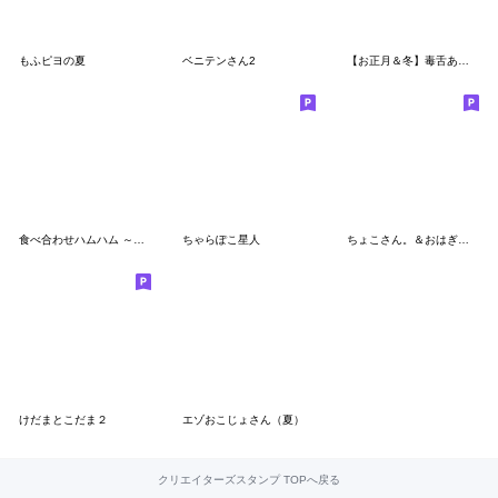
もふピヨの夏
ベニテンさん2
【お正月＆冬】毒舌あざらし＆ゲスくま
食べ合わせハムハム ～秋～
ちゃらぽこ星人
ちょこさん。＆おはぎさん。～若者？言葉～
けだまとこだま２
エゾおこじょさん（夏）
クリエイターズスタンプ TOPへ戻る