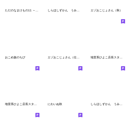
ただのなまけもの11 ～まんが編～
しらほしずかん うみのいきもの2
エゾおこじょさん（秋）
おこめ族のちび
エゾおこじょさん（仕事＆私生活2）
地雷系ひよこ店長スタンプ2024夏
地雷系ひよこ店長スタンプ3
にわいぬ秋
しらほしずかん うみのいきもの3