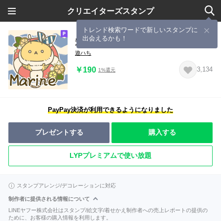
クリエイターズスタンプ
トレンド検索ワードで新しいスタンプに
出会えるかも！
遊はちのはちさんスタンプ～マリン～
遊ハち
￥190
3,134
1%還元
PayPay決済が利用できるようになりました
プレゼントする
購入する
LYPプレミアムで使い放題
スタンプアレンジ/デコレーションに対応
制作者に提供される情報について
LINEヤフー株式会社はスタンプ/絵文字/着せかえ制作者への売上レポートの提供の
ために、お客様の購入情報を利用します。