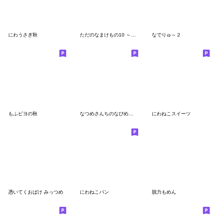
にわうさぎ秋
ただのなまけもの10 ～2022年・冬～
なでりゅ～２
もふピヨの秋
なつめさんちのなぴめさん！
にわねこスイーツ
憑いてくおばけ みっつめ
にわねこパン
脱力もめん