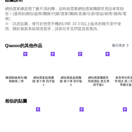
網拍賣家總是開了數不清的團，這時就需要網拍賣家團購常用語來幫助
你！(適用於網拍/超商/團購/代購/賣家/團媽/直播/社群/群組/銷售/微商/電
商)
※「訊息貼圖」僅可於智慧手機的LINE 10.3.0以上版本的聊天室中使
用。關於最新系統環境需求，請前往常見問題頁面查詢。
Qiaooo的其他作品
顯示更多
醜萌動物系列-醜
網拍賣家超商團
網拍賣家超商團
網拍賣家團購常
家長學生對
萌豬第二彈
購 第十彈 四字版
購 第十彈 四字版
用表情貼 第五彈
常用語 第二
1
2
四字版2
單圖文版
相似的貼圖