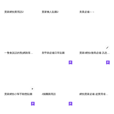
賣家網拍實用語2
賣家懶人貼圖2
美業必備～～
一隻會說話的熊(網路客服用語-基礎篇)
美甲師必備日常貼圖
賣家/網拍/微商必備 訊息貼圖
賣家網拍小幫手動態貼圖
J個團購用語
網拍賣家必備 超實用省空間貼圖-更新版