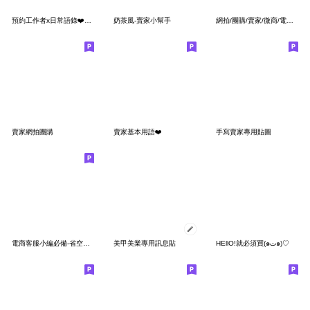
預約工作者x日常語錄❤️更新版
奶茶風-賣家小幫手
網拍/團購/賣家/微商/電商 (省空間)
賣家網拍團購
賣家基本用語❤️
手寫賣家專用貼圖
電商客服小編必備-省空間貼圖
美甲美業專用訊息貼
HEllO!就必須買(๑ت๑)♡