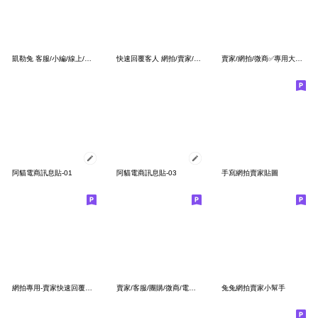
凱勒兔 客服/小編/線上/業務/網拍/團購
快速回覆客人 網拍/賣家/團購
賣家/網拍/微商✅專用大標籤 2
阿貓電商訊息貼-01
阿貓電商訊息貼-03
手寫網拍賣家貼圖
網拍專用-賣家快速回覆訊息
賣家/客服/團購/微商/電商/網拍超好用ＮＯ2
兔兔網拍賣家小幫手