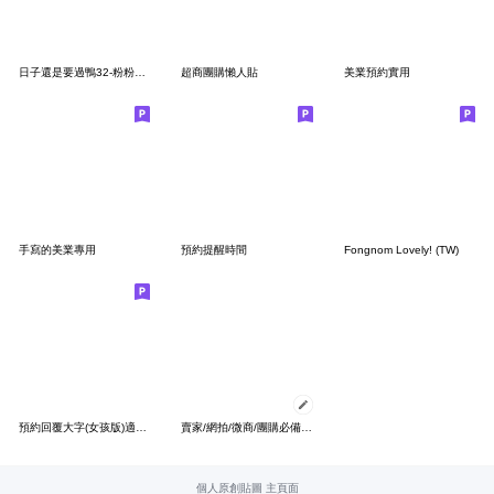
日子還是要過鴨32-粉粉的鴨
超商團購懶人貼
美業預約實用
手寫的美業專用
預約提醒時間
Fongnom Lovely! (TW)
預約回覆大字(女孩版)適合診所.店面服務業
賣家/網拍/微商/團購必備 訊息貼圖
個人原創貼圖 主頁面