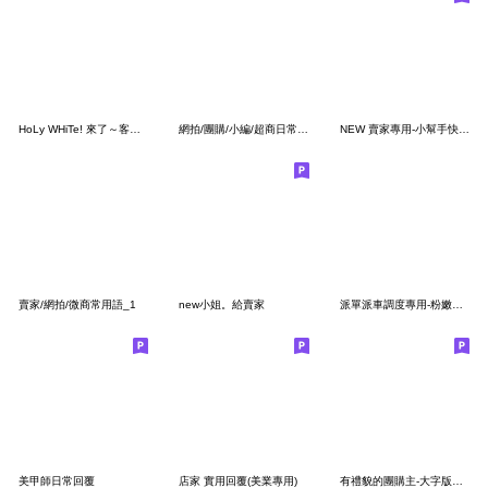
HoLy WHiTe! 來了～客倌請選
網拍/團購/小編/超商日常用語第三彈-可愛貓
NEW 賣家專用-小幫手快速回覆訊息
賣家/網拍/微商常用語_1
new小姐。給賣家
派單派車調度專用-粉嫩嫩小公舉ฅ˙Ⱉ˙ฅ
美甲師日常回覆
店家 實用回覆(美業專用)
有禮貌的團購主-大字版貼圖