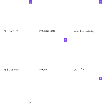
フリッパー２
思想の強い動物
lower body missing
なまいきテレンス
shuguyi
ブン ブン