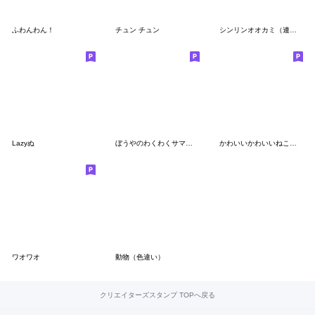
ふわんわん！
チュン チュン
シンリンオオカミ（連絡用）
Lazyぬ
ぼうやのわくわくサマーソルトキック修正版
かわいいかわいいねこちゃん
ワオワオ
動物（色違い）
クリエイターズスタンプ TOPへ戻る