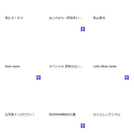
呑むぞ！ネコ
ねこのせち（世知辛いねこ）
私は柴犬
iroiro wans
スペシャル 意味がないワンよ
Leko Mute mode
お写真ドッグだワン！
DOOHAMBBA!の夏
ひとらしいアニマル