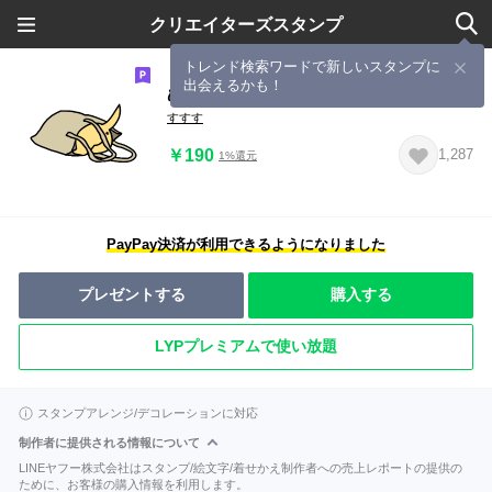
クリエイターズスタンプ
トレンド検索ワードで新しいスタンプに
出会えるかも！
ぬんたん(いぬ) 8
すすす
￥190
1,287
1%還元
PayPay決済が利用できるようになりました
プレゼントする
購入する
LYPプレミアムで使い放題
スタンプアレンジ/デコレーションに対応
制作者に提供される情報について
LINEヤフー株式会社はスタンプ/絵文字/着せかえ制作者への売上レポートの提供の
ために、お客様の購入情報を利用します。