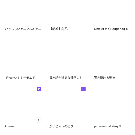
ひとらしいアニマル2 そして少女、スパイ
【朗報】冬毛
Omelet the Hedgehog 6
でっかい！！サモエド
日本語が達者な外国人7
畳み掛ける動物
kururri
かいじゅうのピタ
professional stray 3