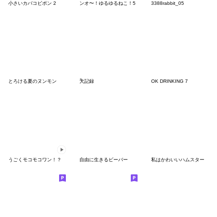
小さいカバコビポン 2
ンオ〜！ゆるゆるねこ！5
3388rabbit_05
とろける夏のヌンモン
ْ犬記録
OK DRINKING 7
うごくモコモコワン！？
自由に生きるビーバー
私はかわいいハムスター