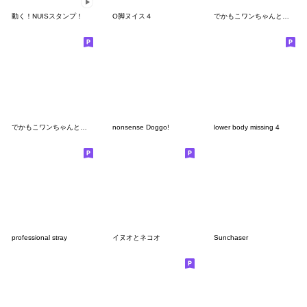
動く！NUISスタンプ！
O脚ヌイス４
でかもこワンちゃんとの暮らし（やや夏）
でかもこワンちゃんとの暮らし（年末寄り）
nonsense Doggo!
lower body missing 4
professional stray
イヌオとネコオ
Sunchaser