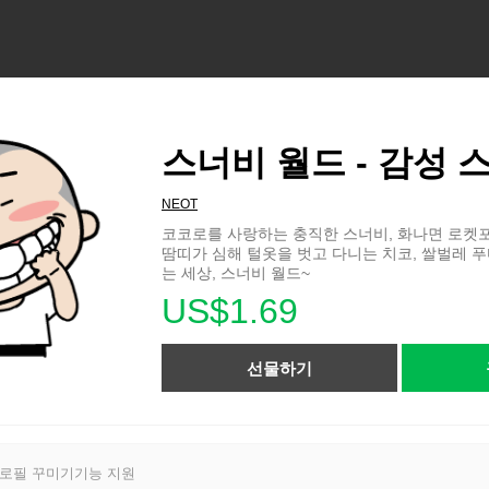
스너비 월드 - 감성 
NEOT
코코로를 사랑하는 충직한 스너비, 화나면 로켓
땀띠가 심해 털옷을 벗고 다니는 치코, 쌀벌레 
는 세상, 스너비 월드~
US$1.69
선물하기
프로필 꾸미기기능 지원