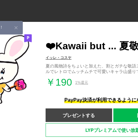
！
❤️Kawaii but ... 
イッレ・コスヤ
夏の風物詩をちょいと加えた、割とガチな敬語
ルでレトロでムッチムチで可愛いキャラ山盛り
￥190
1%還元
PayPay決済が利用できるよう
プレゼントする
LYPプレミアムで使い放