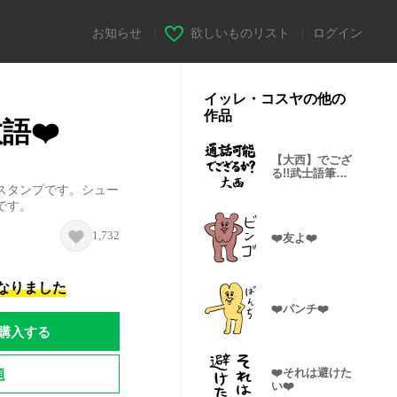
お知らせ
|
欲しいものリスト
|
ログイン
イッレ・コスヤの他の
作品
夏敬語❤️
【大西】でござ
る!!武士語筆文
字
スタンプです。シュー
です。
1,732
❤️友よ❤️
になりました
❤️パンチ❤️
購入する
題
❤️それは避けた
い❤️