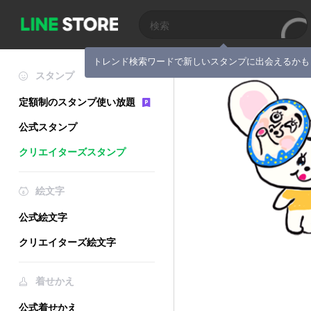
トレンド検索ワードで新しいスタンプに出会えるかも
スタンプ
定額制のスタンプ使い放題
公式スタンプ
クリエイターズスタンプ
絵文字
公式絵文字
クリエイターズ絵文字
着せかえ
公式着せかえ