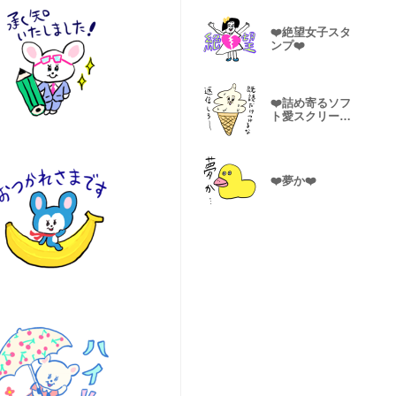
❤️絶望女子スタ
ンプ❤️
❤️詰め寄るソフ
ト愛スクリーム
❤️
❤️夢か❤️