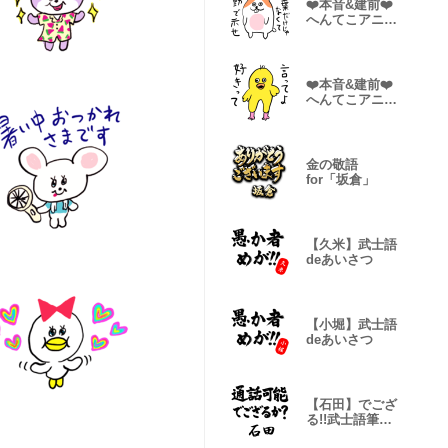
❤️本音&建前❤️
へんてこアニマ
ル
❤️本音&建前❤️
へんてこアニマ
ル２
金の敬語
for「坂倉」
【久米】武士語
deあいさつ
【小堀】武士語
deあいさつ
【石田】でござ
る!!武士語筆文
字