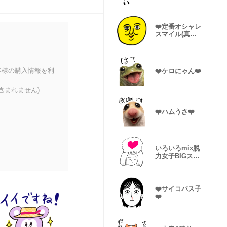
❤️定番オシャレ
スマイル(真顔)
❤️
客様の購入情報を利
❤️ケロにゃん❤️
含まれません)
❤️ハムうさ❤️
いろいろmix脱
力女子BIGスタ
ンプ2
❤️サイコパス子
❤️