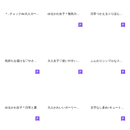
＊..チェックde大人ガーリー♡ボブGIRL..＊
ゆるかわ女子＊無気力と夏
日常つかえる☆りぼんちゃん１
気持ちを届ける♡やさしさお団子ガール
大人女子♡使いやすいスタンプ
ふんわりシンプルなスタンプ【敬語】
ゆるかわ女子＊日常と夏
大人かわいいガーリースタンプ【その２】
文字なし多め♪キュートなハッピーガール♡