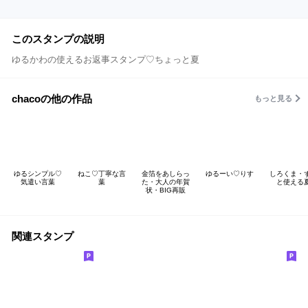
このスタンプの説明
ゆるかわの使えるお返事スタンプ♡ちょっと夏
chacoの他の作品
もっと見る
ゆるシンプル♡
ねこ♡丁寧な言
金箔をあしらっ
ゆるーい♡りす
しろくま・
気遣い言葉
葉
た・大人の年賀
と使える
状・BIG再販
関連スタンプ