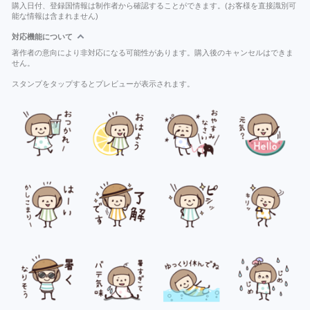
購入日付、登録国情報は制作者から確認することができます。(お客様を直接識別可
能な情報は含まれません)
対応機能について
著作者の意向により非対応になる可能性があります。購入後のキャンセルはできま
せん。
スタンプをタップするとプレビューが表示されます。