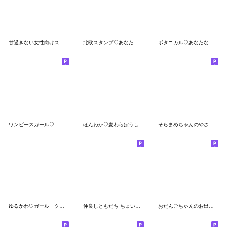
甘過ぎない女性向けスタンプ「受け答え版」
北欧スタンプ♡あなたなら使いこなせるわ
ボタニカル♡あなたなら使いこなせるわ40
ワンピースガール♡
ほんわか♡麦わらぼうし
そらまめちゃんのやさしい敬語
ゆるかわ♡ガール クレイ風
仲良しともだち ちょいユルお仕事（再販）
おだんごちゃんのお出かけ編