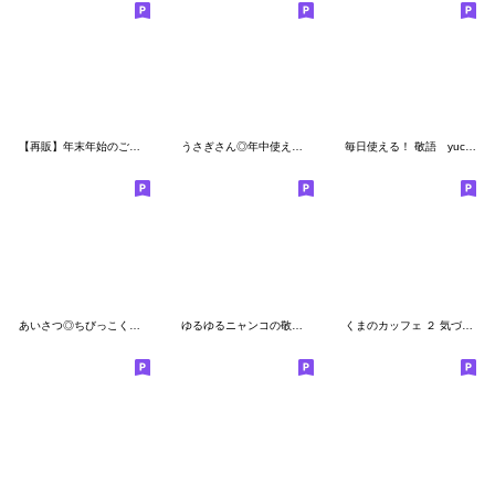
【再販】年末年始のご挨拶だよ♡うさぎさん
うさぎさん◎年中使えるスタンプ #2
毎日使える！ 敬語 yuco ふわくま
あいさつ◎ちびっこくまさん #5
ゆるゆるニャンコの敬語メッセージ2
くまのカッフェ ２ 気づかい編