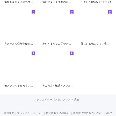
気持ちを伝える◎ちびっこふれんず #1
毎日使えるくまおの日常スタンプ
くまたん(敬語バージョン)
うさぎさん◎年中使えるスタンプ #1
赤いくまちょん♡やさし〜い気遣い敬語♡
優しいお色のクマ。省スペース。
モノクロくまたろう。敬語、
きみうさ4 敬語・あいさつスタンプ
クリエイターズスタンプ TOPへ戻る
|
|
|
|
利用規約
プライバシーポリシー
特定商取引法の表記
資金決済法に基づく表示
ヘルプ