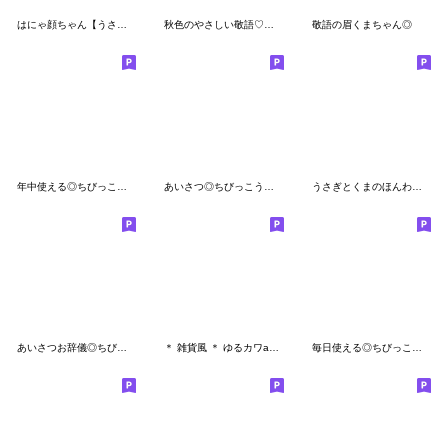
はにゃ顔ちゃん【うさぎ/敬語】
秋色のやさしい敬語♡うさぎさん
敬語の眉くまちゃん◎
年中使える◎ちびっこふれんず #4
あいさつ◎ちびっこうさぎさん #1
うさぎとくまのほんわか敬語スタンプ
あいさつお辞儀◎ちびっこくまさん #1
＊ 雑貨風 ＊ ゆるカワanimal5（改訂版）
毎日使える◎ちびっこぱんださん #1