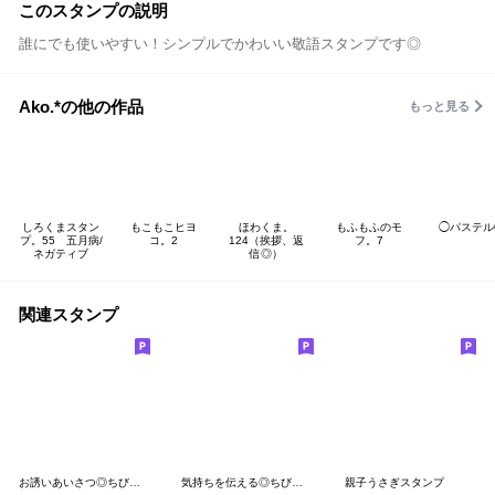
このスタンプの説明
誰にでも使いやすい！シンプルでかわいい敬語スタンプです◎
Ako.*の他の作品
もっと見る
しろくまスタン
もこもこヒヨ
ほわくま。
もふもふのモ
◯パステル
プ。55 五月病/
コ。2
124（挨拶、返
フ。7
ネガティブ
信◎）
関連スタンプ
お誘いあいさつ◎ちびっこくまさん #1
気持ちを伝える◎ちびっこうさぎさん #1
親子うさぎスタンプ