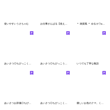
使いやすいうさちゃむ
お仕事がんばる【使える敬語】スタンプ
＊ 雑貨風 ＊ ゆるカワanimalのメッセージ4
あいさつ◎ちびっこくまさん #3
あいさつ◎ちびっこうさぎさん #2
いつでも丁寧な敬語
あいさつお辞儀◎ちびっこうさぎさん #1
あいさつ◎ちびっこくまさん #2
優しいお色のクマ。くすみカラー。