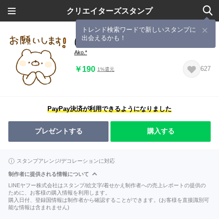
クリエイターズスタンプ
トレンド検索ワードで新しいスタンプに
出会えるかも！
ほわくま。100【敬語】
Ako.*
￥190
627
1%還元
PayPay決済が利用できるようになりました
プレゼントする
購入する
スタンプアレンジ/デコレーションに対応
制作者に提供される情報について
LINEヤフー株式会社はスタンプ/絵文字/着せかえ制作者への売上レポートの提供の
ために、お客様の購入情報を利用します。
購入日付、登録国情報は制作者から確認することができます。(お客様を直接識別可
能な情報は含まれません)