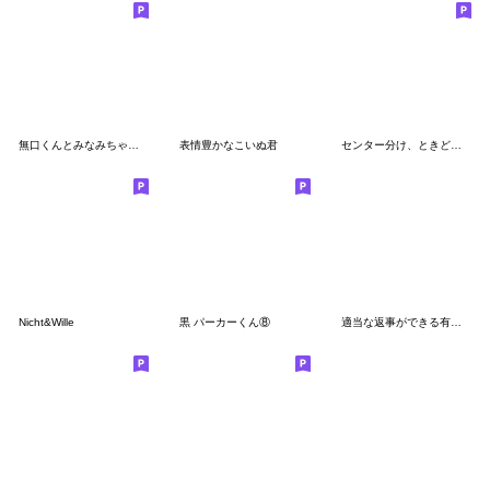
無口くんとみなみちゃん漫画コマスタンプ
表情豊かなこいぬ君
センター分け、ときどき猫
Nicht&Wille
黒 パーカーくん⑧
適当な返事ができる有能なスタンプ