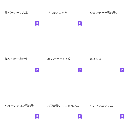
黒パーカーくん⑯
りちゅとにゃぎ
ジェスチャー男の子。
架空の男子高校生
黒 パーカーくん⑦
寒スン３
ハイテンション男の子
お花が咲いてしまった系男の子
ちいさいぬいくん