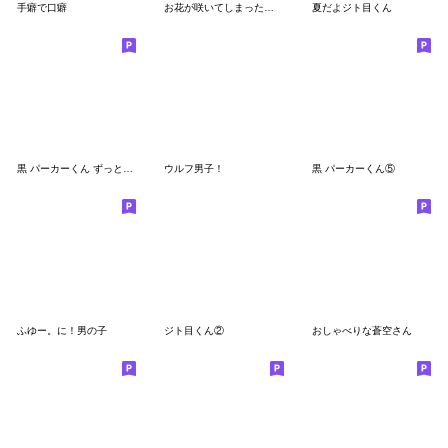
手癖で口癖
お花が咲いてしまった系男の子4（日常）
夏だよジト目くん
黒 パーカーくん ずっと使える春夏秋冬
ウルフ男子！
黒 パーカーくん⑤
ふゆー。に！男の子
ジト目くん②
おしゃべりな蒼空さん