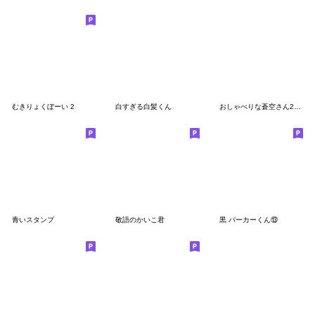
むきりょくぼーい 2
白すぎる白髪くん
おしゃべりな蒼空さん2【敬語】
青いスタンプ
敬語のかいこ君
黒 パーカーくん⑬