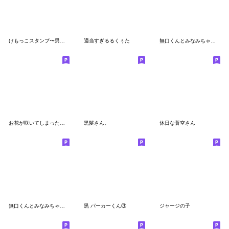
けもっこスタンプ〜男の子Ｖｅｒ．〜
適当すぎるるくぅた
無口くんとみなみちゃんスタンプ
お花が咲いてしまった系男の子3
黒髪さん。
休日な蒼空さん
無口くんとみなみちゃんスタンプver2！
黒 パーカーくん③
ジャージの子