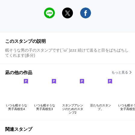
このスタンプの説明
眠そうな男の子のスタンプです( ˘ω˘ )zzz 続けて送ると目をぱちぱちし
てくれます(多分)
凪の他の作品
もっと見る
いつも眠そうな
いつも眠そうな
スタンプアレン
豆たちのスタン
いつも眠そ
男子高校生4
男子高校生3
ジのためのスタ
プ。
女子高校生
ンプ2
関連スタンプ