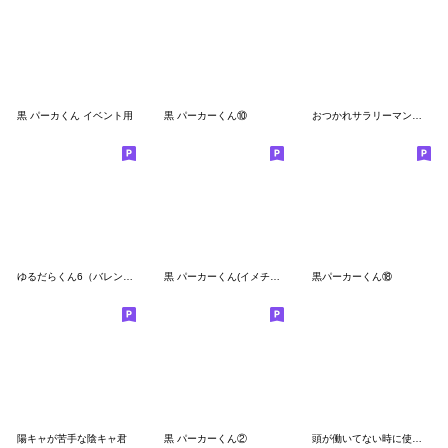
黒 パーカくん イベント用
黒 パーカーくん⑩
おつかれサラリーマンさん
ゆるだらくん6（バレンタインデー）
黒 パーカーくん(イメチェンver.)③
黒パーカーくん⑱
陽キャが苦手な陰キャ君
黒 パーカーくん②
頭が働いてない時に使うスタンプ12