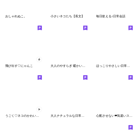
おしゃれぬこ。
小さいネコたち【長文】
毎日使える♪日常会話
飛び出す♡にゃんこ
大人のやすらぎ 暖かい季節の日常スタンプ
ほっこりやさしい日常スタンプ♥
うごく♡ネコのかわいい夏スタンプ
大人ナチュラルな日常スタンプ 仲良し言葉
心配させない❤気遣いスタンプ