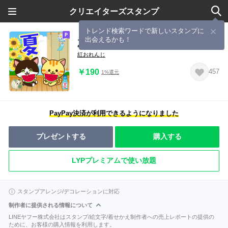
クリエイターズスタンプ
トレンド検索ワードで新しいスタンプに
出会えるかも！
夏♡ねこまみれの日常スタンプ
紅おれんじ
￥190
457
1%還元
PayPay決済が利用できるようになりました
プレゼントする
購入する
LYPプレミアムで使い放題
スタンプアレンジ/デコレーションに対応
制作者に提供される情報について
LINEヤフー株式会社はスタンプ/絵文字/着せかえ制作者への売上レポートの提供の
ために、お客様の購入情報を利用します。