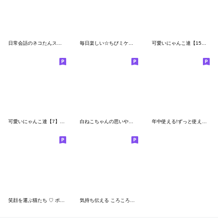
日常会話のネコたんスタンプ
毎日楽しい☆ちびミケ★３D
可愛いにゃんこ達【15】ふきだしの黒
可愛いにゃんこ達【7】シンプル
白ねこちゃんの思いやり日常言葉
年中使える!ずっと使えるふわふわねこ日常
笑顔を運ぶ猫たち ♡ ポジティブ編
気持ち伝える ころころトラ猫２