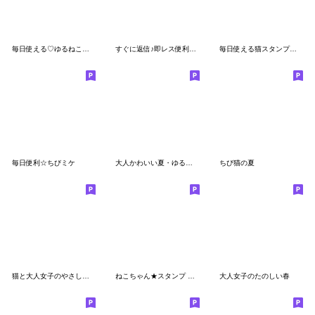
毎日使える♡ゆるねこ【デカ文字】
すぐに返信♪即レス便利#にゃあすけ2
毎日使える猫スタンプ♡シンプル
毎日便利☆ちびミケ
大人かわいい夏・ゆるめハイテンション☆
ちび猫の夏
猫と大人女子のやさしい日常スタンプ～再版
ねこちゃん★スタンプ 秋冬
大人女子のたのしい春