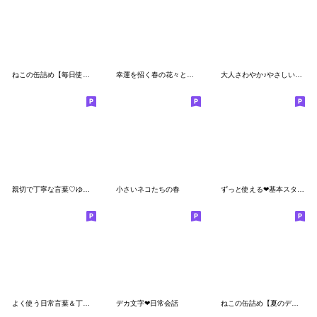
ねこの缶詰め【毎日使えるデカ文字】
幸運を招く春の花々と黒猫のスタンプ
大人さわやか♪やさしい日常用語【夏〜秋】
親切で丁寧な言葉♡ゆるねこ
小さいネコたちの春
ずっと使える❤基本スタンプ
よく使う日常言葉＆丁寧言葉
デカ文字❤日常会話
ねこの缶詰め【夏のデカ文字】