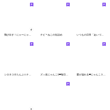
飛び出す！にゃーにゃー団４
チビ＊ねこの缶詰め
いつもの日常「あいづち」スタンプ
シロネコすたんぷ☆ナチュラルガーリー
ズッ友にゃんこ3❤毎日使える
愛が溢れる❤にゃんこスタンプ