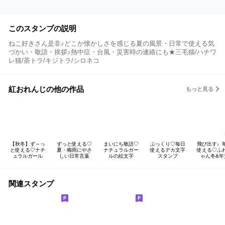
このスタンプの説明
ねこ好きさん是非♪どこか懐かしさを感じる夏の風景・日常で使える気
づかい・敬語・挨拶♪熱中症・台風・災害時の連絡にも★三毛猫/ハチワ
レ猫/茶トラ/キジトラ/シロネコ
紅おれんじの他の作品
もっと見る
【秋冬】ず～っ
ずっと使える♡
まいにち敬語♡
ぷっくり♡毎日
飛び出す♩
と使える♡ナチ
夏・梅雨にやさ
ナチュラルガー
使えるデカ文字
使える♡ふ
ュラルガール
しい日常言葉
ルの絵文字
スタンプ
ゃん冬&年
関連スタンプ