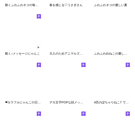
動くふわふわネコの毎日スタンプ
春を感じる♡うさぎさん
ふわふわネコの優しい夏
動く♪メッセージにゃんこ
大人のためアニマルズ空と緑の挨拶５
ふわふわ白ねこの優しい毎日
❤カラフルにゃんこの日常スタンプ❤
デカ文字POPな顔メッセージ
4匹のぽちゃりねこ7 でか文字