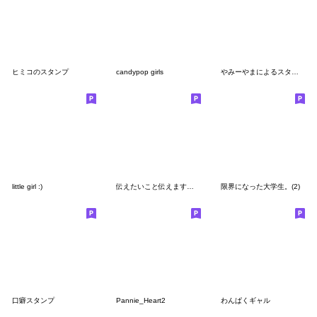
ヒミコのスタンプ
candypop girls
やみーやまによるスタンプ⑦
little girl :)
伝えたいこと伝えます、女の子。
限界になった大学生。(2)
口癖スタンプ
Pannie_Heart2
わんぱくギャル