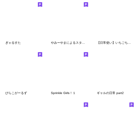
ぎゃるすた
やみーやまによるスタンプ➂
【日常使い】いちごちゃむ！！
ぴらこがーるず
Sprinkle Girls！１
ギャルの日常 part2