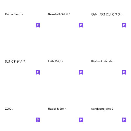
Kumo friends.
Baseball Girl ✌︎︎✌︎︎
やみーやまによるスタンプ⑤
気まぐれ女子 2
Little Bright
Pirako & friends
ZOO .
Rabbi & John
candypop girls 2