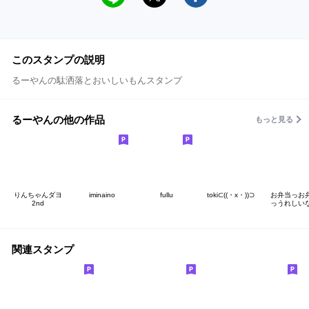
このスタンプの説明
るーやんの駄洒落とおいしいもんスタンプ
るーやんの他の作品
もっと見る
りんちゃんダヨ
iminaino
fullu
toki⊂((・x・))⊃
お弁当っお
2nd
っうれしい
関連スタンプ