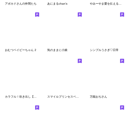
アボカドさんの仲間たち
あにまるchan's
やみーやま愛を伝えるスタンプ
おむつベイビーちゃん 2
気のままに小娘
シンプルうさぎ♡日常
カラフル！吹き出し【日常会話編】
スマイルプリンセスベイビー
万能おぢさん