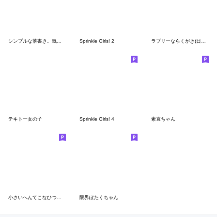
シンプルな落書き。気持ち。
Sprinkle Girls! 2
ラブリーならくがき(日本語)
テキトー女の子
Sprinkle Girls! 4
素直ちゃん
小さいへんてこなひつじ③
限界ぽたくちゃん