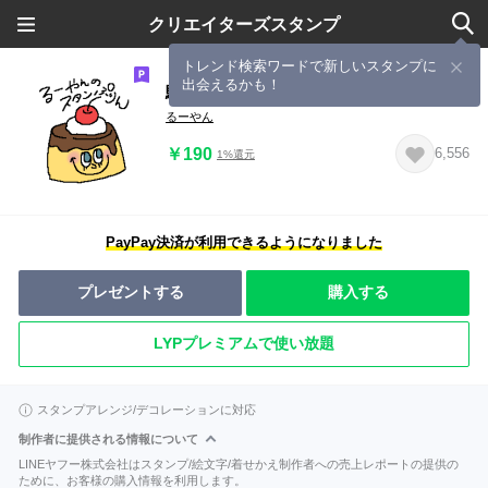
クリエイターズスタンプ
トレンド検索ワードで新しいスタンプに
出会えるかも！
駄洒落とおいしいもん
るーやん
￥190
6,556
1%還元
PayPay決済が利用できるようになりました
プレゼントする
購入する
LYPプレミアムで使い放題
スタンプアレンジ/デコレーションに対応
制作者に提供される情報について
LINEヤフー株式会社はスタンプ/絵文字/着せかえ制作者への売上レポートの提供の
ために、お客様の購入情報を利用します。