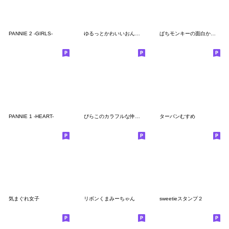
PANNIE 2 -GIRLS-
ゆるっとかわいいおんなのこたち
ぱちモンキーの面白かわいいLINEスタンプ
PANNIE 1 -HEART-
ぴらこのカラフルな仲間たち
ターバンむすめ
気まぐれ女子
リボンくまみーちゃん
sweetieスタンプ２