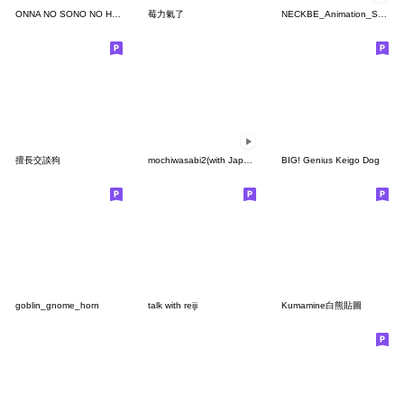
ONNA NO SONO NO HOSHI
莓力氣了
NECKBE_Animation_Sticker
擅長交談狗
mochiwasabi2(with Japanese text)
BIG! Genius Keigo Dog
goblin_gnome_horn
talk with reiji
Kumamine白熊貼圖