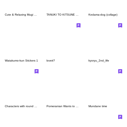
Cute & Relaxing Mugi Stickers2
TANUKI TO KITSUNE YURUTTO Stickers
Kedama-dog (collage)
Watakumo-kun Stickers 1
loveit?
kyoryu_2nd_life
Characters with round eyes who say puns
Pomeranian Wants to Quit #3
Mundane time