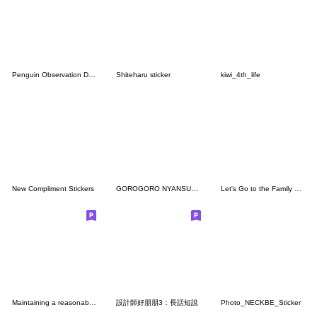
Penguin Observation Diary
Shiteharu sticker
kiwi_4th_life
New Compliment Stickers
GOROGORO NYANSUKE (DAILY RESPONSE)
Let's Go to the Family Restaurant.
Maintaining a reasonable distance
設計師好朋朋3：長話短說
Photo_NECKBE_Sticker