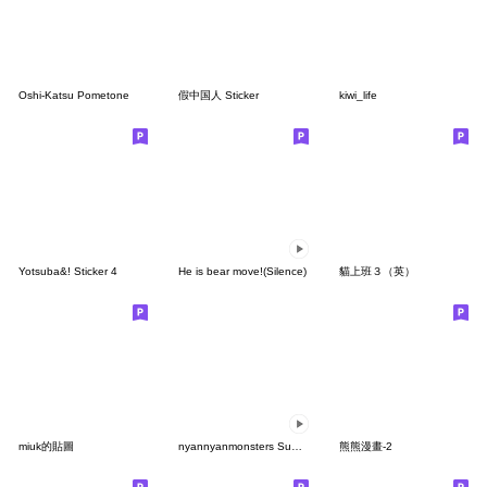
Oshi-Katsu Pometone
假中国人 Sticker
kiwi_life
Yotsuba&! Sticker 4
He is bear move!(Silence)
貓上班３（英）
miuk的貼圖
nyannyanmonsters Summer ver.
熊熊漫畫-2