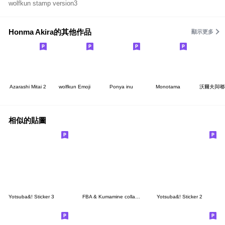
wolfkun stamp version3
Honma Akira的其他作品
顯示更多
Azarashi Mitai 2
wolfkun Emoji
Ponya inu
Monotama
沃爾夫與嘟
相似的貼圖
Yotsuba&! Sticker 3
FBA & Kumamine collab Sticker
Yotsuba&! Sticker 2