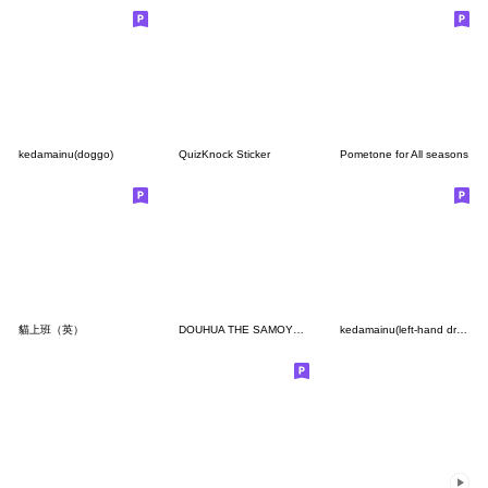
kedamainu(doggo)
QuizKnock Sticker
Pometone for All seasons
貓上班（英）
DOUHUA THE SAMOYED 4
kedamainu(left-hand drawing)