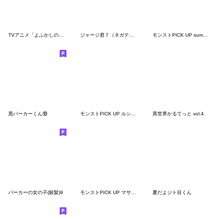
TVアニメ「よふかしのうた Season2」
ジャージ君７（ネガティブ）
モンストPICK UP summer2022
黒パーカーくん⑱
モンストPICK UP ルシファーvol.2
異世界かるてっと vol.4
パーカーの女の子(銀髪)9
モンストPICK UP マサムネ vol.1
夏だよジト目くん