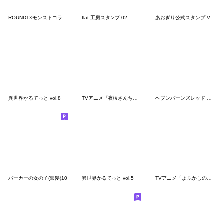
ROUND1×モンストコラボ記念スタンプ
flat-工房スタンプ 02
あおぎり公式スタンプ Vol.1 ※再販です
異世界かるてっと vol.8
TVアニメ『夜桜さんちの大作戦』Vol.2
ヘブンバーンズレッド ヘブバン劇場 第2弾
パーカーの女の子(銀髪)10
異世界かるてっと vol.5
TVアニメ「よふかしのうた Season2」第2弾