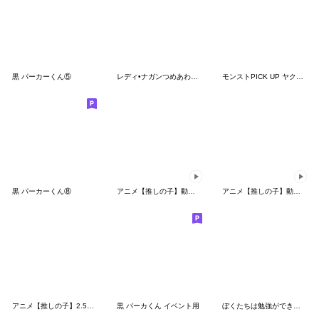
黒 パーカーくん⑤
レディ•ナガンつめあわせスタンプ
モンストPICK UP ヤクモ vol.1
黒 パーカーくん⑧
アニメ【推しの子】動くLINEスタンプ vol.5
アニメ【推しの子】動くLINEスタンプ vol.2
アニメ【推しの子】2.5次元舞台編－終幕－
黒 パーカくん イベント用
ぼくたちは勉強ができない