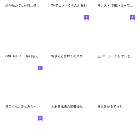
頭が働いてない時に使うスタンプ
TVアニメ『ぐらんぶる2』
モンスト 下町ハローワールド スタンプ
ONE PIECE【毎日使えるウタンプ】
堀さんと宮村くんスタンプVol.1
黒 パーカーくん ずっと使える春夏秋冬
無口くんとみなみちゃん漫画コマスタンプ
とある魔術の禁書目録 幻想収束 第2弾
異世界かるてっと