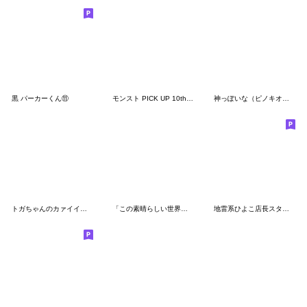
黒 パーカーくん⑪
モンスト PICK UP 10th アニバーサリー
神っぽいな（ピノキオピー）
トガちゃんのカァイイてんこ盛りスタンプ②
「この素晴らしい世界に爆焔を！」
地雷系ひよこ店長スタンプ2024夏