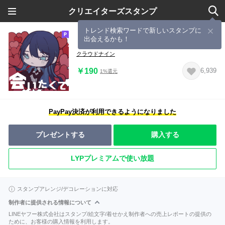
クリエイターズスタンプ
トレンド検索ワードで新しいスタンプに
出会えるかも！
【Ado】会いたくて
クラウドナイン
￥190
6,939
1%還元
PayPay決済が利用できるようになりました
プレゼントする
購入する
LYPプレミアムで使い放題
スタンプアレンジ/デコレーションに対応
制作者に提供される情報について
LINEヤフー株式会社はスタンプ/絵文字/着せかえ制作者への売上レポートの提供の
ために、お客様の購入情報を利用します。