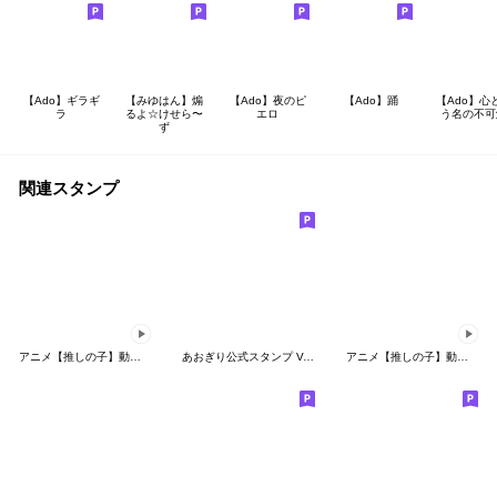
【Ado】ギラギ
【みゆはん】煽
【Ado】夜のピ
【Ado】踊
【Ado】心
ラ
るよ☆けせら〜
エロ
う名の不可
ず
関連スタンプ
アニメ【推しの子】動くLINEスタンプ vol.3
あおぎり公式スタンプ Vol.2 ※再販です
アニメ【推しの子】動くLINEスタンプ vol.6