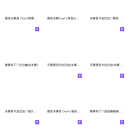
厭世水豚君 (´•ω•`)乖寶寶印章(女友版)
厭世水豚(´•ω•`) 幫老公抓抓
水豚君卡皮巴拉♡厭世打工人
豚豚布丁♡打分數(Q水豚)
可愛寶貝卡比巴拉/水豚-省空間貼圖
可愛寶貝卡比巴拉/水豚-諧音梗
水豚君卡皮巴拉♡我只是個寶包
厭世水豚君 (´•ω•`) 報告老公!!
豚豚布丁♡諧音梗動物園(Q水豚日常2)