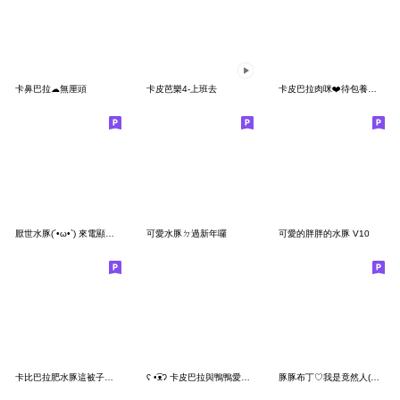
卡鼻巴拉☁︎無厘頭
卡皮芭樂4-上班去
卡皮巴拉肉咪❤️待包養的水豚
厭世水豚(´•ω•`) 來電顯示❤️要壞壞嗎
可愛水豚ㄉ過新年囉
可愛的胖胖的水豚 V10
卡比巴拉肥水豚這被子是我的
ʕ •͡ᴥʔ 卡皮巴拉與鴨鴨愛你愛你
豚豚布丁♡我是竟然人(Q水豚流行語)