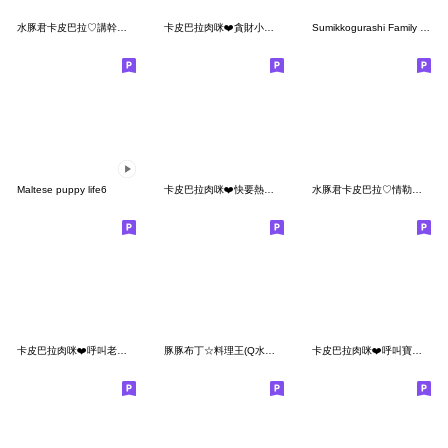
水豚君卡皮巴拉♡講幹話大賽
卡皮巴拉肉咪❤️貪財小財神
Sumikkogurashi Family Stickers 4
Maltese puppy life6
卡皮巴拉肉咪❤️快要熱到登出了
水豚君卡皮巴拉♡情勒大師
卡皮巴拉肉咪❤️呼叫老婆請回答
豚豚布丁☆料理王(Q水豚大廚篇)
卡皮巴拉肉咪❤️呼叫寶寶請回答