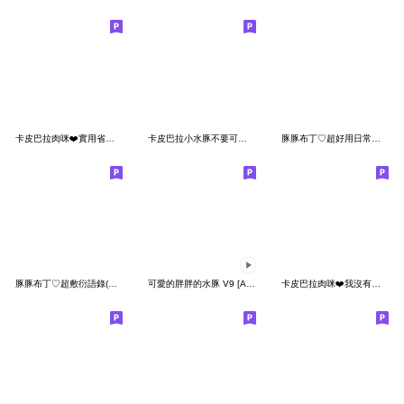
卡皮巴拉肉咪❤️實用省空間對話
卡皮巴拉小水豚不要可以給我 修正
豚豚布丁♡超好用日常小貼圖(Q水豚)
豚豚布丁♡超敷衍語錄(Q水豚傲嬌篇)
可愛的胖胖的水豚 V9 [Animate2]
卡皮巴拉肉咪❤️我沒有在偷懶唷