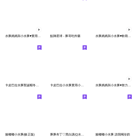
水豚媽媽與小水豚♥實用諧音梗
點陣星球 - 豚哥吃炸藥
水豚媽媽與小水豚♥軟萌的動來動去
卡皮巴拉水豚聖誕帽冬日可愛對話互動
卡皮巴拉小水豚實用小貼圖
水豚媽媽與小水豚♥努力不崩潰的日常
臉嘟嘟小水豚(修正版)
豚豚布丁♡黑白講(Q水豚幹話日常)
臉嘟嘟小水豚 請我喝珍奶