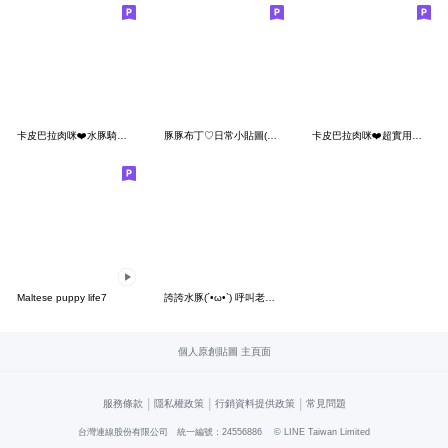
卡皮巴拉肉咪❤️水豚騎士來囉
豚豚布丁♡日常小貼圖(Q水豚萬用篇)
卡皮巴拉肉咪❤️超實用諧音梗
Maltese puppy life7
誇誇水豚(´•ω•`) 呼叫老公公公公
個人原創貼圖 主頁面
|
|
|
服務條款
隱私權政策
行銷資料提供政策
常見問題
台灣連線股份有限公司 統一編號：24556886
© LINE Taiwan Limited