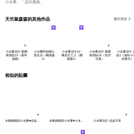
小水豚：「這叫風格」
天竺鼠森森的其他作品
顯示更多
小水豚豆仔 動態
小水豚們的辦公
小水豚豆仔42 -
小水豚豆仔 動態
小水豚豆仔 
表情貼15（新年
室生活（職場篇
晚安打工人（職
表情貼16（失控
貼1（迷你小
遊戲）
3）
場篇4）
兒童）
的夏天）
相似的貼圖
水豚媽媽與小水豚♥頑皮小可愛
水豚媽媽與小水豚♥小水豚們的愛恨情仇
小水豚豆仔 頑皮日常