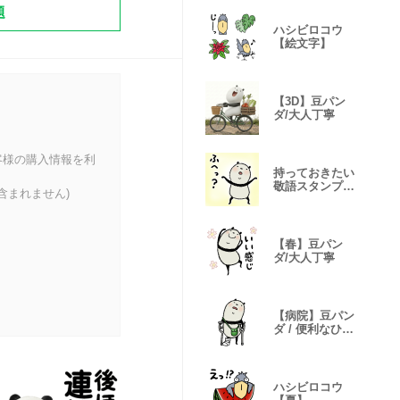
題
ハシビロコウ
【絵文字】
【3D】豆パン
ダ/大人丁寧
客様の購入情報を利
持っておきたい
敬語スタンプ♡
含まれません)
豆パンダ
【春】豆パン
ダ/大人丁寧
【病院】豆パン
ダ / 便利なひと
言
ハシビロコウ