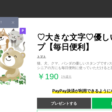
！
♡大きな文字♡優し
プ【毎日便利】
トマト
猫、犬、クマ、パンダの優しいスタンプです♪
シニアの方にも毎日便利に使っていただけると
￥190
1%還元
PayPay決済が利用できるよう
プレゼントする