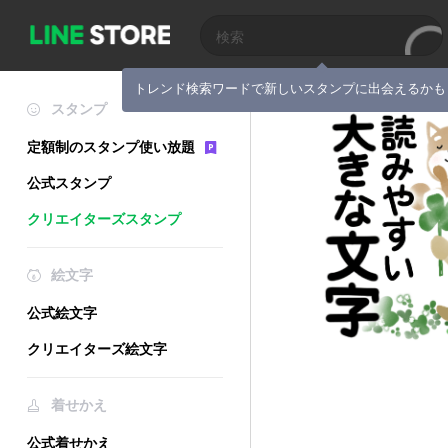
トレンド検索ワードで新しいスタンプに出会えるかも
スタンプ
定額制のスタンプ使い放題
公式スタンプ
クリエイターズスタンプ
絵文字
公式絵文字
クリエイターズ絵文字
着せかえ
公式着せかえ