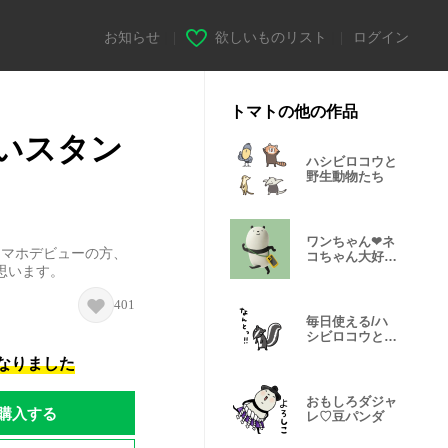
お知らせ
|
欲しいものリスト
|
ログイン
トマトの他の作品
いスタン
ハシビロコウと
野生動物たち
ワンちゃん❤︎ネ
スマホデビューの方、
コちゃん大好き
思います。
豆パンダ
401
毎日使える/ハ
シビロコウと野
生動物たち
になりました
おもしろダジャ
購入する
レ♡豆パンダ