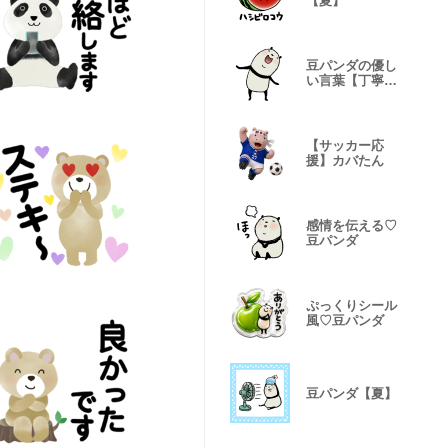
【夏】
豆パンダの優し
い言葉【丁寧／
敬語】
【サッカー応
援】カバたん
感情を伝える♡
豆パンダ
ぷっくりシール
風♡豆パンダ
豆パンダ【夏】