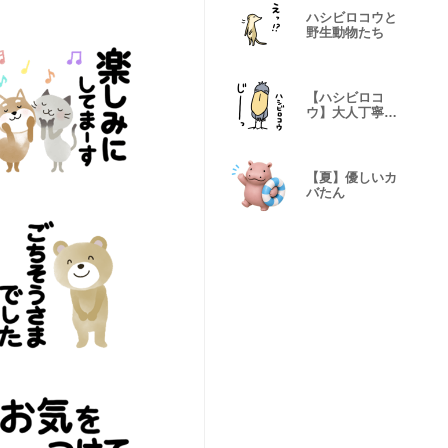
ハシビロコウと
野生動物たち
【ハシビロコ
ウ】大人丁寧•
敬語
【夏】優しいカ
バたん