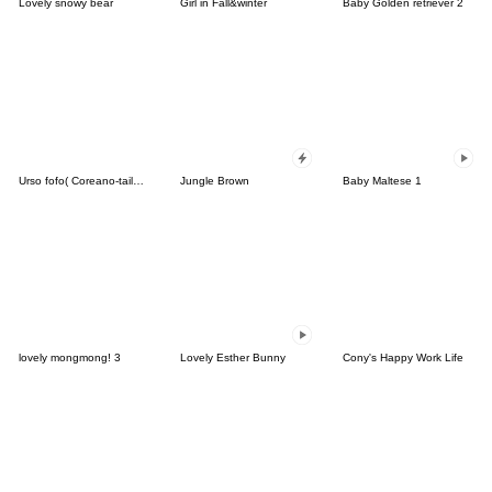
Lovely snowy bear
Girl in Fall&winter
Baby Golden retriever 2
Urso fofo( Coreano-tailandês)
Jungle Brown
Baby Maltese 1
lovely mongmong! 3
Lovely Esther Bunny
Cony's Happy Work Life