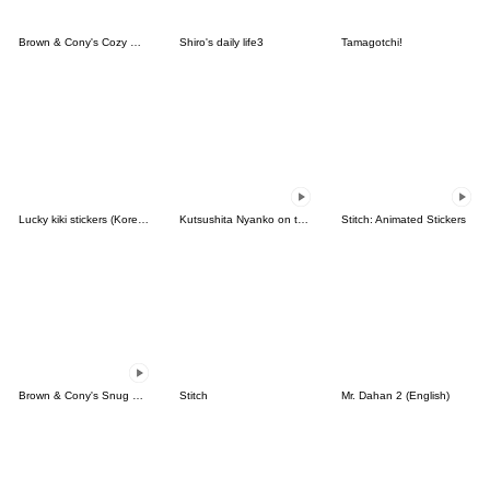
Brown & Cony's Cozy Winter Date
Shiro's daily life3
Tamagotchi!
Lucky kiki stickers (Korean&Japanese)
Kutsushita Nyanko on the Move
Stitch: Animated Stickers
Brown & Cony's Snug Winter Date
Stitch
Mr. Dahan 2 (English)