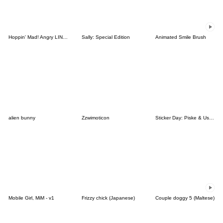
Hoppin' Mad! Angry LINE Characters
Sally: Special Edition
Animated Smile Brush
alien bunny
Zzwimoticon
Sticker Day: Piske & Usagi
Mobile Girl, MiM - v1
Frizzy chick (Japanese)
Couple doggy 5 (Maltese)