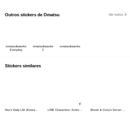
Outros stickers de Omatsu
Ver todos
omatsu&wanko
omatsu&wanko
omatsu&wanko
Everyday
2
Stickers similares
Siro's Daily Life (Korean&Japanese)
LINE Characters: Screen Hogs
Brown & Cony's Secret Date!