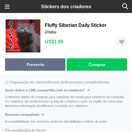
Stickers dos criadores
Fluffy Siberian Daily Sticker
Omatsu
US$1.69
Presente
Comprar
Organização dos stickers/Decorar perfil recurso(s) compatível(íveis)
Quais dados o LINE compartilha com os criadores?
Coletamos dados de compras para relatórios de venda para criadores de conteúdo.
Os relatórios de venda incluem a data de compra e o país ou região do comprador.
Nenhuma informação identificável é incluída nos relatórios.
Recursos compatíveis
A compatibilidade dos recursos pode ser desabilitada a critério do autor.
Pré-visualizações de Sticker