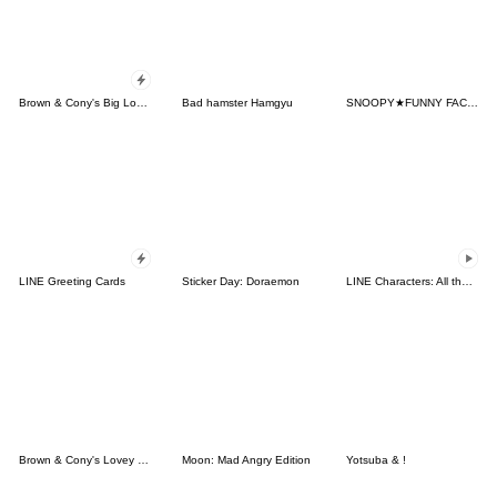
Brown & Cony's Big Love Stickers
Bad hamster Hamgyu
SNOOPY★FUNNY FACES
LINE Greeting Cards
Sticker Day: Doraemon
LINE Characters: All the Love
Brown & Cony's Lovey Dovey Date
Moon: Mad Angry Edition
Yotsuba & !