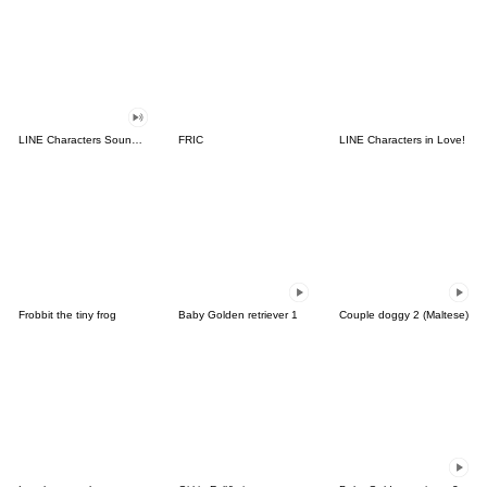
LINE Characters Sound Off!
FRIC
LINE Characters in Love!
Frobbit the tiny frog
Baby Golden retriever 1
Couple doggy 2 (Maltese)