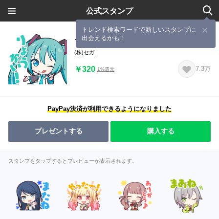
公式スタンプ
トレンド検索ワードで新しいスタンプに
出会えるかも！
プロジェクトセカイ
(株)セガ
￥320
7.3万
1%還元
PayPay決済が利用できるようになりました
プレゼントする
購入する
スタンプをタップするとプレビューが表示されます。