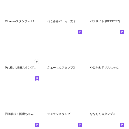
Chinozoスタンプ vol.1
ねこみみパーカー女子の音ゲー用語スタンプ
パラサイト (DECO*27)
P丸様。LINEスタンプ？！
さぁーもんスタンプ3
やみかわアリスちゃん
円満解決！閻魔ちゃん
ジェラシスタンプ
ななもんスタンプ３