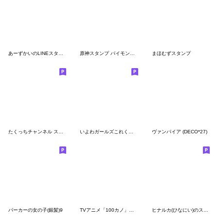
あーずかいのLINEスタンプ第1弾
原神スタンプ パイモンの絵シリーズ Vol.34
まほむずスタンプ
たくっちチャンネル スタンプ
いよわガールズこれくしょん3
ヴァンパイア (DECO*27)
パーカーの女の子(銀髪)9
TVアニメ「100カノ」ミニキャラスタンプ2
ヒナルカ(ひなにい)のスタンプ