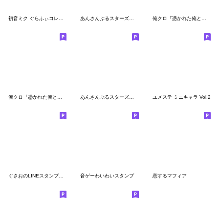
初音ミク ぐらふぃコレクション vol.1
あんさんぶるスターズ！！ 第4弾
俺クロ『憑かれた俺と黒神心霊相談所』
俺クロ『憑かれた俺と黒神心霊相談所』2
あんさんぶるスターズ！ 第4弾
ユメステ ミニキャラ Vol.2
ぐさおのLINEスタンプ第四弾
音ゲーわいわいスタンプ
恋するマフィア