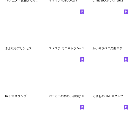
TVアニメ『夜桜さんちの大作戦』Vol.2
マネキン (DECO*27)
Chinozoスタンプ vol.2
さよならプリンセス
ユメステ ミニキャラ Vol.1
かいりきベア楽曲スタンプ
IA 日常スタンプ
パーカーの女の子(銀髪)10
ぐさおのLINEスタンプ