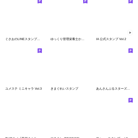
ぐさおのLINEスタンプ第二弾
ゆっくり管理栄養士かりん
IA 公式スタンプ Vol.2
ユメステ ミニキャラ Vol.3
きまぐれいスタンプ
あんさんぶるスターズ！！ 第3弾