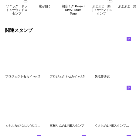
ソニック ドッ
龍が如く
初音ミク Project
ぷよぷよ 動
ぷよぷよ 第
ト＆サウンドス
DIVA Future
く！サウンドス
タンプ
Tone
タンプ
関連スタンプ
プロジェクトセカイ vol.2
プロジェクトセカイ vol.3
失敗作少女
ヒナルカ(ひなにい)のスタンプ②
三枝りんのLINEスタンプ
ぐさおのLINEスタンプ第三弾