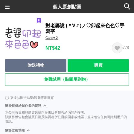
個人原創貼圖
對老婆說 (〃∀〃)ノ♡卯起來色色♡手
寫字
Candy 2
NT$42
778
贈送禮物
購買
免費試用（貼圖用到飽）
支援貼圖拼貼樂/裝飾專用圖案
關於提供給創作者的資訊
本公司收集相關購買數據以提供販售報告給內容創作者。
該販售報告包含購買日期及購買者所註冊的國家或地區，並未包含任何可識別用戶的
資訊。
關於支援功能