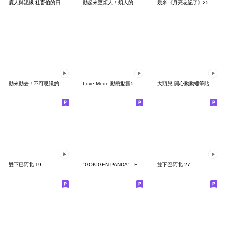
鹿人與泥鰍-社畜伯的日常有聲貼圖
動起來更煩人！煩人的貓咪3
幾米《月亮忘記了》25周年 x 晴天P莉
動來動去！不可思議的寶可夢貼圖
Love Mode 動態貼圖5
大頭兒 開心動動蠟筆貼
雙下巴阿北 19
"GOKIGEN PANDA" - Feeling / global
雙下巴阿北 27