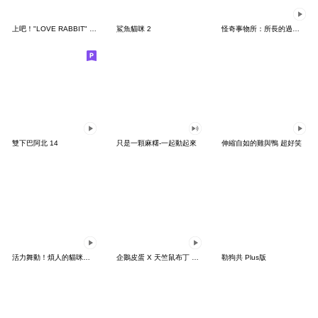
上吧！"LOVE RABBIT" 台灣版
鯊魚貓咪 2
怪奇事物所：所長的過度繁殖
雙下巴阿北 14
只是一顆麻糬-一起動起來
伸縮自如的雞與鴨 超好笑
活力舞動！煩人的貓咪★迷你版 2
企鵝皮蛋 X 天竺鼠布丁 有點厭世
勒狗共 Plus版