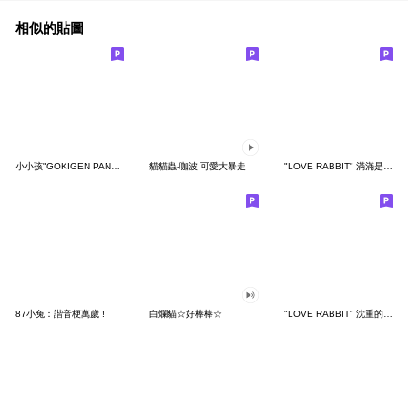
相似的貼圖
小小孩"GOKIGEN PANDA" 台灣版
貓貓蟲-咖波 可愛大暴走
"LOVE RABBIT" 滿滿是愛 台灣版
87小兔：諧音梗萬歲 !
白爛貓☆好棒棒☆
"LOVE RABBIT" 沈重的愛 台灣版