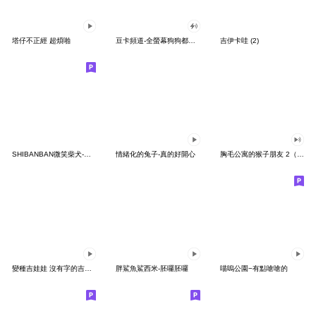
塔仔不正經 超煩啪
豆卡頻道-全螢幕狗狗都沒你上班累
吉伊卡哇 (2)
SHIBANBAN微笑柴犬-廢柴寶寶日常
情緒化的兔子-真的好開心
胸毛公寓的猴子朋友 2（有聲動態）
變種吉娃娃 沒有字的吉娃娃
胖鯊魚鯊西米-胚囉胚囉
喵嗚公園−有點嗆嗆的