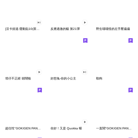
[豆卡頻道-聲動貼10(茶寶丸日常篇)
反應過激的貓 第21彈
野生喵喵怪的左手壓扁扁
塔仔不正經 胡鬧啪
好想兔-你的小公主
勒狗
超任性"GOKIGEN PANDA" 台灣版
你好！又是 Quokka 喔
一直鬧"GOKIGEN PANDA" 台灣版