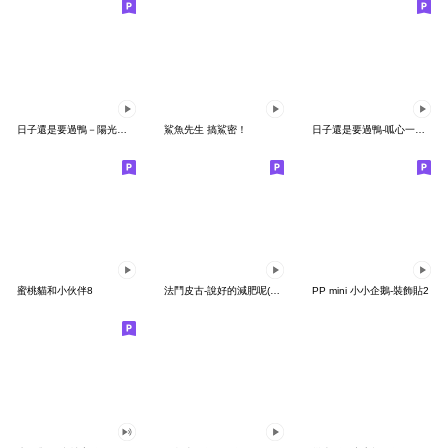
日子還是要過鴨－陽光開朗每一天鴨
鯊魚先生 搞鯊密！
日子還是要過鴨-呱心一下鴨
蜜桃貓和小伙伴8
法鬥皮古-說好的減肥呢(第15彈)
PP mini 小小企鵝-裝飾貼2