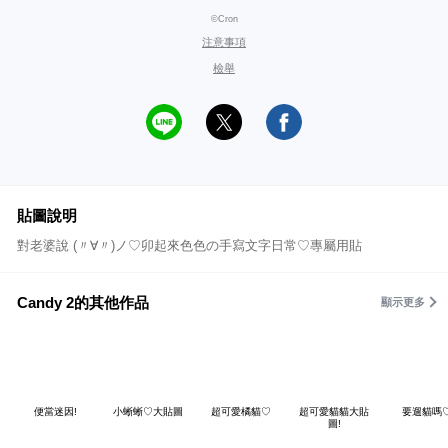
©Cron
注意事項
檢舉
貼圖說明
對老婆說 (〃∀〃)ノ♡卯起來色色の手寫文字日常♡專屬用貼
Candy 2的其他作品
顯示更多
便當迷因!
小蜥蜥♡大貼圖
超可愛橘貓♡
超可愛貓貓大貼
要遛貓嗎
圖!