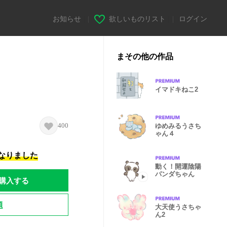
お知らせ
|
欲しいものリスト
|
ログイン
まその他の作品
イマドキねこ2
400
ゆめみるうさち
ゃん４
になりました
動く！開運陰陽
パンダちゃん
購入する
題
大天使うさちゃ
ん2