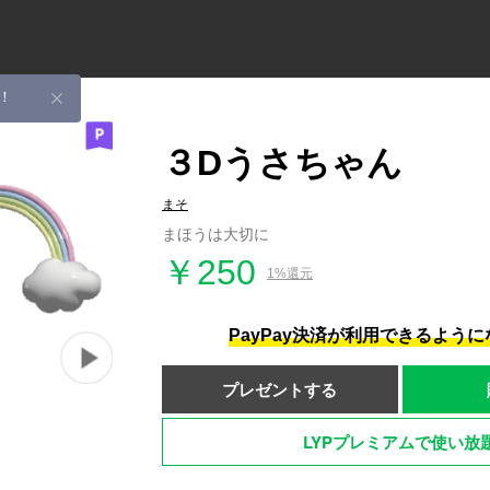
！
３Dうさちゃん
まそ
まほうは大切に
￥250
1%還元
PayPay決済が利用できるよう
プレゼントする
LYPプレミアムで使い放