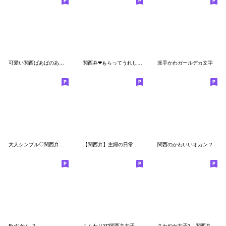
可愛い関西ばあばのあいづち編
関西弁❤もらってうれしい大阪弁❤動物達12-3
派手かわガールデカ文字
大人シンプル♡関西弁ミルクティ【大阪府】
【関西弁】主婦の日常・可愛い♡大人女子
関西のかわいいオカン 2
Byおかん-２-
ふんわり3D関西弁女子の家族連絡
さわやか女子3 関西弁です