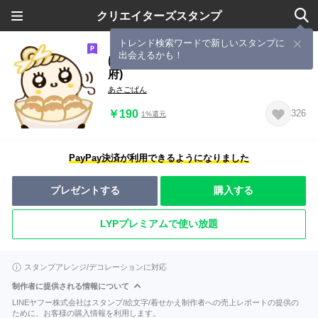
クリエイターズスタンプ
トレンド検索ワードで新しいスタンプに
出会えるかも！
ほぺ美◎やさしさ溢れる関西弁(大阪
府)
あさごぱん
￥190
326
1%還元
PayPay決済が利用できるようになりました
プレゼントする
購入する
LYPプレミアムで使い放題
スタンプアレンジ/デコレーションに対応
制作者に提供される情報について
LINEヤフー株式会社はスタンプ/絵文字/着せかえ制作者への売上レポートの提供の
ために、お客様の購入情報を利用します。