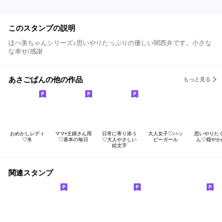
このスタンプの説明
ほぺ美ちゃんシリーズ♪思いやりたっぷりの優しい関西弁です。小さな
な幸せ/感謝
あさごぱんの他の作品
もっと見る
おめかしレディ
ママ•主婦さん用
日常に寄り添う
大人女子♡ハッ
思いやりた
♡冬
♡基本の毎日
♡大人やさしい
ピーガール
ん♡穏やかgi
絵文字
関連スタンプ