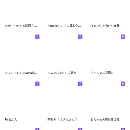
なが～く使える関西弁の日常言葉♪×大阪府
nenerinシンプル日常会話スタンプ560関西弁
ゆるい生き物たち★長文 関西弁7
シマシマおちゃめの超不機嫌♡関西弁編
シニアにやさしく寄り添うスタンプ✨関西弁
らんちゃん関西弁
Byおかん
関西弁 うさぎんさんスタンプ(大阪府)
おちゃめの毎日使える♡おもいやり関西弁編