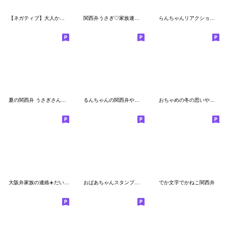
【ネガティブ】大人かわいいロングヘア
関西弁うさぎ♡家族連絡用スタンプ２
らんちゃんリアクションでかっ③
夏の関西弁 うさぎさんスタンプ
るんちゃんの関西弁やで（大阪府）
おちゃめの冬の思いやり♡毎日使える関西弁
大阪弁家族の連絡☀️だいふくまる
おばあちゃんスタンプ【大阪府】
でか文字でかねこ関西弁