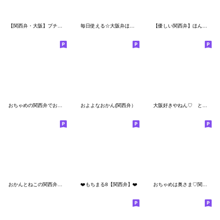
【関西弁・大阪】プチかわいい女子・主婦９
毎日使える☆大阪弁ほっこりガール
【優しい関西弁】ほんわかたま子さん4
おちゃめの関西弁でお気づかい編（大阪府）
およよなおかん(関西弁）
大阪好きやねん♡ とっても便利♡４
おかんとねこの関西弁やで①【大阪府】
❤️もちまる8【関西弁】❤️
おちゃめは奥さま♡関西弁編♡毎日使えるよ