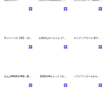
芋ジャージの【母】♀決め関西弁
お茶目なみーちゃん 17 [ネガティブ]
ロングヘアガール 筆デカ文字
ばぁば❤︎関西弁❤︎暑い夏のスタンプ
【関西弁❤もらってうれしい❤気持ち】動物22
ハワイアンガールおちゃめの10日目・関西弁