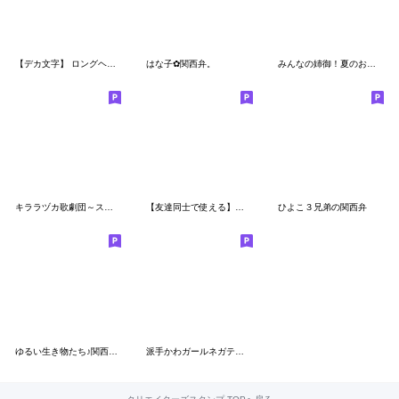
【デカ文字】 ロングヘアガールスタンプ
はな子✿関西弁。
みんなの姉御！夏のお出かけ3Dスタイル
キララヅカ歌劇団～スミレの淑女～
【友達同士で使える】おしゃかわガール
ひよこ３兄弟の関西弁
ゆるい生き物たち♪関西弁２
派手かわガールネガティブ2