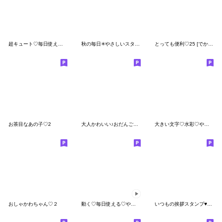
超キュート♡毎日使える！
秋の毎日✳︎やさしいスタンプ✳︎女の子
とっても便利♡25 [でか文字]
お茶目なあの子♡2
大人かわいい♪おだんご女子(敬語)
大きい文字♡水彩♡やさしさお団子ガール
おしゃかわちゃん♡２
動く♡毎日使える♡やさしさお団子ガール
いつもの挨拶スタンプ♥︎花うさちゃん♥︎