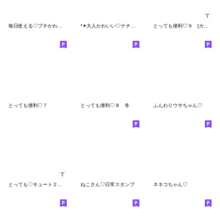
毎日使える♡プチかわほっこりガール
*✦大人かわいい♡ナチュラルテイスト２•.*
とっても便利♡９ [カスタム]
とっても便利♡７
とっても便利♡８ 冬
ふんわりウサちゃん♡
とっても♡キュート２７ [冬] カスタム
ねこさん♡日常スタンプ
ネネコちゃん♡