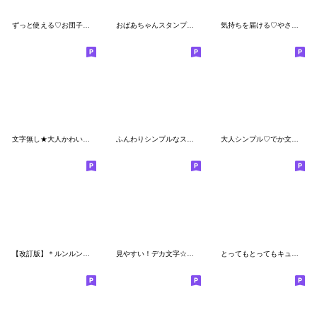
ずっと使える♡お団子ちゃん敬語
おばあちゃんスタンプ【色鉛筆】
気持ちを届ける♡やさしさお団子ガール
文字無し★大人かわいいガーリースタンプ7
ふんわりシンプルなスタンプ【敬語】
大人シンプル♡でか文字ミルクティ
【改訂版】＊ルンルン毎日＊日常＊フォント
見やすい！デカ文字☆ボブ・ガーリー
とってもとってもキュート♡