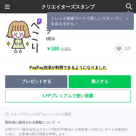
クリエイターズスタンプ
トレンド検索ワードで新しいスタンプに
出会えるかも！
大人可愛い♥女の子のシンプルスタン
プ
HRYs
￥190
120
1%還元
PayPay決済が利用できるようになりました
プレゼントする
購入する
LYPプレミアムで使い放題
スタンプアレンジ/デコレーションに対応
制作者に提供される情報について
LINEヤフー株式会社はスタンプ/絵文字/着せかえ制作者への売上レポートの提供の
ために、お客様の購入情報を利用します。