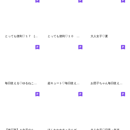
とっても便利♡１７ [即答]
とっても便利♡１０ でか文字
大人女子♡夏
毎日使える♡ゆるねこ【デカ文字】
超キュート♡毎日使える！2
お団子ちゃん毎日使える手書きのスタンプ
【改訂版】＊女子のルンルン毎日＊3
ほんわかナチュラルガール
大人女子♡日常・年末年始