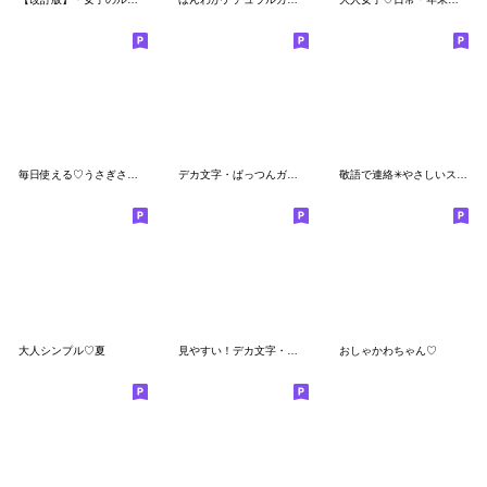
毎日使える♡うさぎさん【デカ文字】
デカ文字・ぱっつんガールの日常会話
敬語で連絡✳︎やさしいスタンプ✳︎女の子
大人シンプル♡夏
見やすい！デカ文字・ゆるお団子ガール
おしゃかわちゃん♡