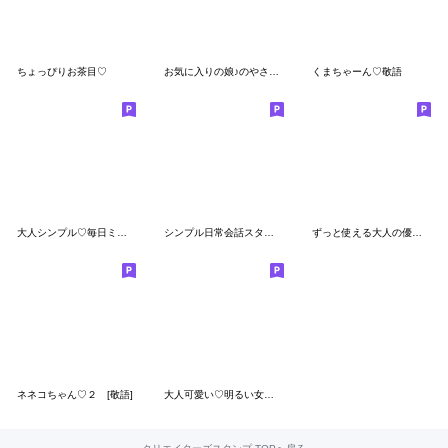
ちょっぴりお茶目♡
お気に入りの娘♪のやさしい敬語
くまちゃーん♡敬語
大人シンプル♡毎日ミルクティ
シンプル日常会話スタンプ827
ずっと使える大人の優しい気遣い女の子
ネネコちゃん♡２ [敬語]
大人可愛い♡明るい女の子