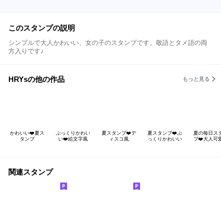
このスタンプの説明
シンプルで大人かわいい、女の子のスタンプです。敬語とタメ語の両
方入りです♪
HRYsの他の作品
もっと見る
かわいい❤️夏ス
ぷっくりかわい
夏スタンプ❤️デ
夏スタンプ❤️ぷ
夏の毎日ス
タンプ
い❤️絵文字風
ィスコ風
っくりかわいい
プ❤️大人可
関連スタンプ