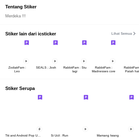
Tentang Stiker
Merdeka !!!
Stiker lain dari icsticker
Lihat Semua
ZodiakFam :
SEALS ; Josh
RabbitFam : Stu
RabbitFam :
RabbitFam
Leo
lagi
Madnesses core
Patah hat
Stiker Serupa
Titi and Android Pop Up Sticker
Si Ucil : Run
Mamang Iwang