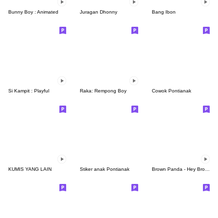
Bunny Boy : Animated
Juragan Dhonny
Bang Ibon
Si Kampit : Playful
Raka: Rempong Boy
Cowok Pontianak
KUMIS YANG LAIN
Stiker anak Pontianak
Brown Panda - Hey Bro Cikidaw!