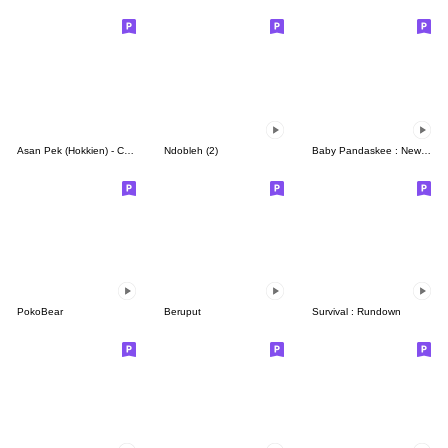
Asan Pek (Hokkien) - CNY
Ndobleh (2)
Baby Pandaskee : New new new !
PokoBear
Beruput
Survival : Rundown