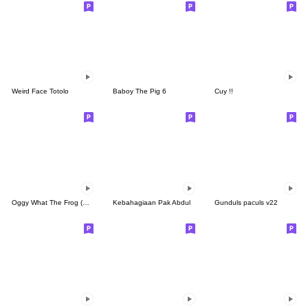
Weird Face Totolo
Baboy The Pig 6
Cuy !!
Oggy What The Frog (Daily edition)
Kebahagiaan Pak Abdul
Gunduls paculs v22