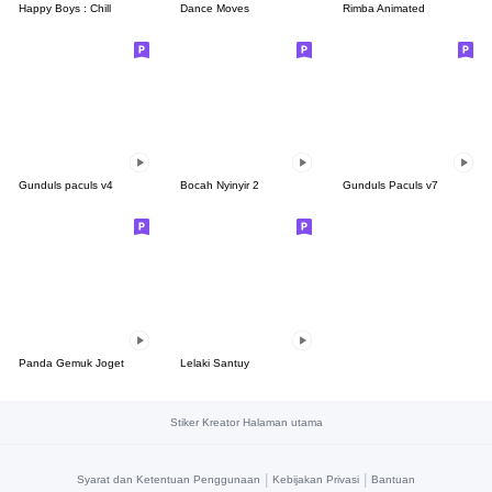
Happy Boys : Chill
Dance Moves
Rimba Animated
Gunduls paculs v4
Bocah Nyinyir 2
Gunduls Paculs v7
Panda Gemuk Joget
Lelaki Santuy
Stiker Kreator Halaman utama
|
|
Syarat dan Ketentuan Penggunaan
Kebijakan Privasi
Bantuan