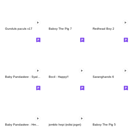
Gunduls paculs v17
Baboy The Pig 7
Redhead Boy 2
Baby Pandaskee : Syalala
Bocil : Happy!!
Saranghands 6
Baby Pandaskee : Hmmm
jomblo hepi (edisi joget)
Baboy The Pig 5