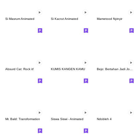
Si Masrum Animated
Si Kacrut Animated
Mametood Nyinyir
Absurd Cat: Rock it!
KUMIS KANGEN KAMU
Bejo: Bertahan Jadi Jomblo
Mr. Bald: Transformation
Siswa Siswi - Animated
Ndobleh 4