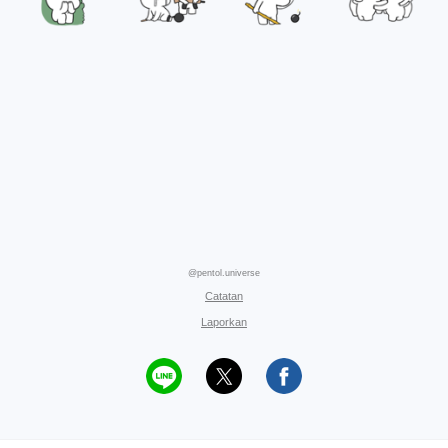
@pentol.universe
Catatan
Laporkan