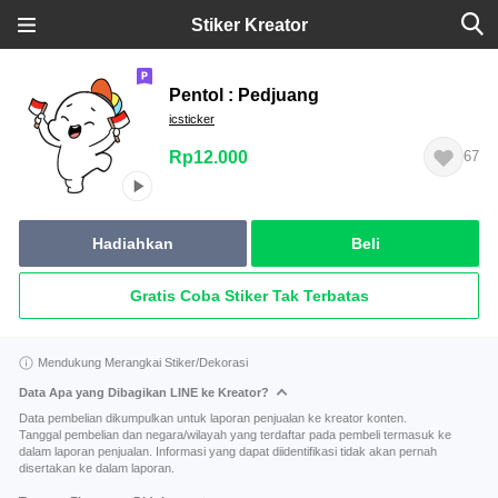
Stiker Kreator
Pentol : Pedjuang
icsticker
Rp12.000
67
Hadiahkan
Beli
Gratis Coba Stiker Tak Terbatas
Mendukung Merangkai Stiker/Dekorasi
Data Apa yang Dibagikan LINE ke Kreator?
Data pembelian dikumpulkan untuk laporan penjualan ke kreator konten.
Tanggal pembelian dan negara/wilayah yang terdaftar pada pembeli termasuk ke
dalam laporan penjualan. Informasi yang dapat diidentifikasi tidak akan pernah
disertakan ke dalam laporan.