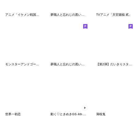
アニメ「イケメン戦国」等身版
夢職人と忘れじの黒い妖精
TVアニメ「天官賜福 貮」
モンスターアンドゴースト
夢職人と忘れじの黒い妖精 第3弾
【第2弾】だいきりスタンプ にー
世界一初恋
動く♡ときめきGS 4th Heart ミニキャラ
薄桜鬼