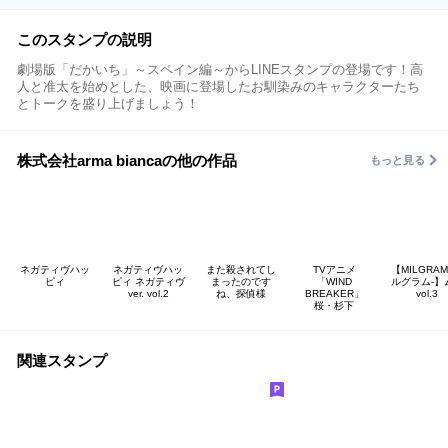
このスタンプの説明
劇場版「だかいち」～スペイン編～からLINEスタンプの登場です！高
人と准太を始めとした、映画に登場したお馴染みのキャラクターたち
とトークを盛り上げましょう！
株式会社arma biancaの他の作品
もっと見る
ネガティヴハッ
ネガティヴハッ
また殺されてし
TVアニメ
【MILGRAM
ピィ
ピィ ネガティヴ
まったのです
「WIND
ルグラム‐】
ver. vol.2
ね、探偵様
BREAKER」
vol.3
桜・杉下
関連スタンプ