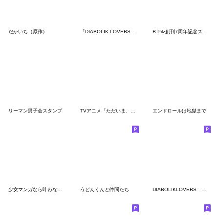
だかいち（原作）
「DIABOLIK LOVERS」第4弾
B.Pilz創刊7周年記念スタンプ pink ver.
リーマン男子会スタンプ
TVアニメ「ただいま、おかえり」
エンドロールは地獄まで
少女マンガなら叶わない恋
うどんくんと仲間たち
DIABOLIKLOVERS 第5弾