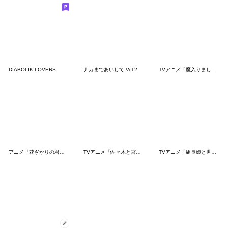
DIABOLIK LOVERS
ナカまであいして Vol.2
TVアニメ「魔入りました！入間くん」Vol.6
アニメ『花ざかりの君たちへ』
TVアニメ「佐々木と宮野」
TVアニメ「組長娘と世話係」Vol.2