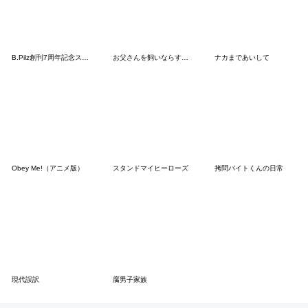
B.Pilz創刊7周年記念スタンプ blue ver.
お父さんを飼いならす方法
ナカまであいして
Obey Me!（アニメ版）
スタンドマイヒーローズ
拷問バイトくんの日常
現代誤訳
腐男子家族