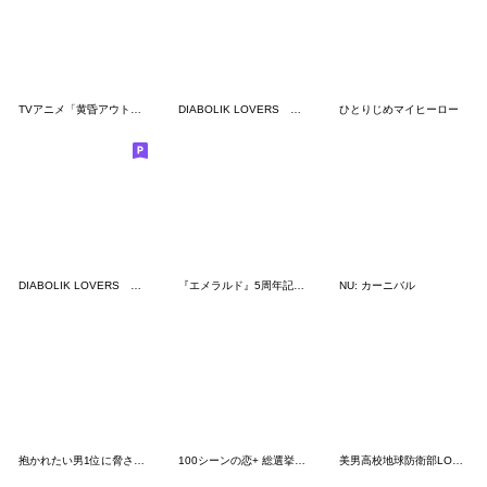
TVアニメ「黄昏アウトフォーカス」
DIABOLIK LOVERS 第3弾
ひとりじめマイヒーロー
DIABOLIK LOVERS 第2弾
『エメラルド』5周年記念LINEスタンプ
NU: カーニバル
抱かれたい男1位に脅されています。
100シーンの恋+ 総選挙～偶数順位ver
美男高校地球防衛部LOVE！LOVE！