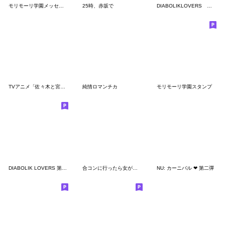
モリモーリ学園メッセージスタンプ
25時、赤坂で
DIABOLIKLOVERS 第6弾
TVアニメ「佐々木と宮野」Vol.2
純情ロマンチカ
モリモーリ学園スタンプ
DIABOLIK LOVERS 第7弾
合コンに行ったら女がいなかった話 第2弾
NU: カーニバル ❤ 第二彈