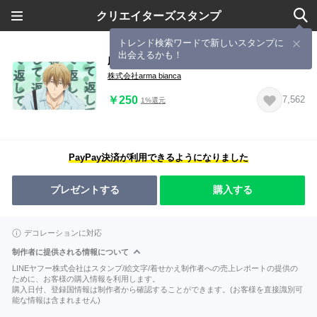
クリエイターズスタンプ
トレンド検索ワードで新しいスタンプに
出会えるかも！
劇場版「だかいち」～スペイン編～
株式会社arma bianca
￥250
7,562
1%還元
PayPay決済が利用できるようになりました
プレゼントする
購入する
デコレーションに対応
制作者に提供される情報について
LINEヤフー株式会社はスタンプ/絵文字/着せかえ制作者への売上レポートの提供の
ために、お客様の購入情報を利用します。
購入日付、登録国情報は制作者から確認することができます。(お客様を直接識別可
能な情報は含まれません)