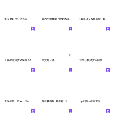
每天都好用♡澎毛狗
蘇西的動物園 "關懷敬語篇"
CUREJ x 蛋塔熊妹 - Q妹日常實用篇
正義橙汁寶寶變裝秀 10
雪寶好兄弟
快樂小狗好實用回覆
大學生的一些Yun Yun 厭厭⋯⋯
棉花糖狗勾 .棉花糖汪汪
vip巧狗☆敲級愛你