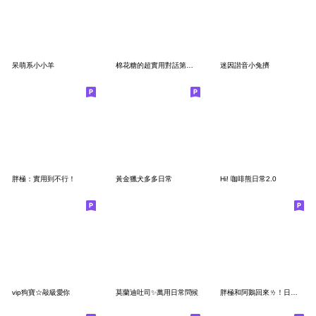
呆萌系小小羊
棉花糖的超實用對話第二彈！
迷因諧音小兔擠
胖極：實用到不行！
黃金獵犬多多日常
Hi! 咖啡熊日常2.0
vip狗寶☆敲級愛你
莫蘭迪吐司✨萬用日常問候
胖極和阿鵝回來ㄌ！日常篇