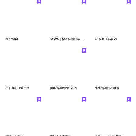
森77狗勾
懶懶怪｜懶言怪語日常篇（修改版）
vip狗寶☆諧音篇
布丁鬼的可愛日常
咖啡熊與她的好友們
比比熊與日常用語