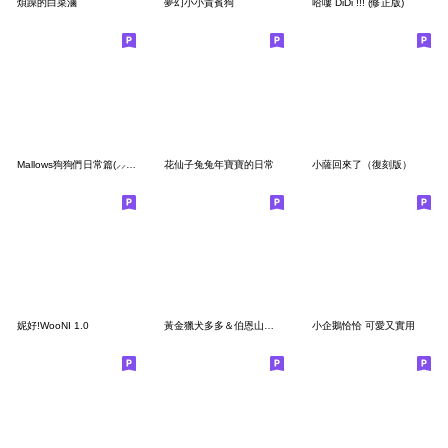
煩躁的白菜滷
夢幻小小貴賓狗
哈嘍 DiDi !!! (修正版)
Mallows狗狗們日常篇(⸝⸝ᐡ. ̫ .ᐡ⸝⸝)
花仙子兔兔年寶寶的日常
小薩回來了（復刻版）
妮好!WooNI 1.0
黃金獵犬多多＆伯恩山犬拉拉戀愛日常
小企鵝恰恰 可愛又實用