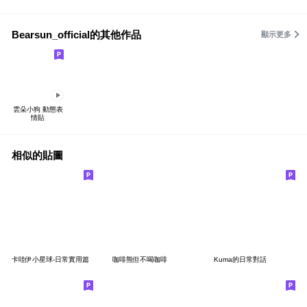
Bearsun_official的其他作品
顯示更多
雲朵小狗 動態表
情貼
相似的貼圖
卡哇伊小星球-日常實用篇
咖啡熊但不喝咖啡
Kuma的日常對話