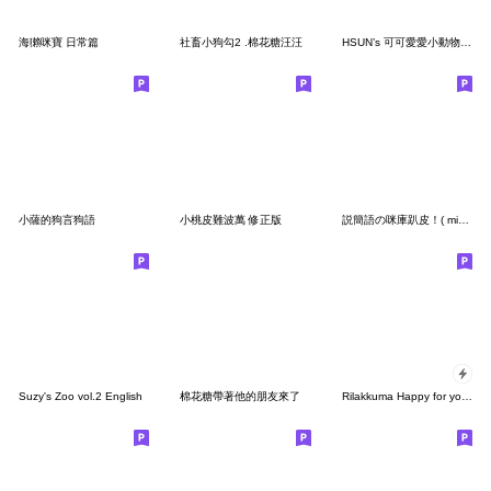
海獺咪寶 日常篇
社畜小狗勾2 .棉花糖汪汪
HSUN’s 可可愛愛小動物（日常1.0）
小薩的狗言狗語
小桃皮難波萬 修正版
説簡語の咪庫趴皮！( miku puppy )
Suzy's Zoo vol.2 English
棉花糖帶著他的朋友來了
Rilakkuma Happy for you stickers