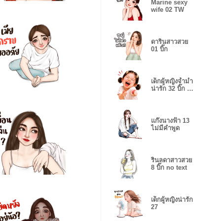
Marine sexy
wife 02 TW
ดารินสาวสวย
01 บิ๊ก
เด็กผู้หญิงจ้ำม่ำ
น่ารัก 32 บิ๊ก no
text
แก๊งนางฟ้า 13
ไม่มีคำพูด
รินลดาสาวสวย
8 บิ๊ก no text
เด็กผู้หญิงน่ารัก
27