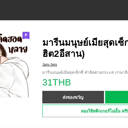
มารีนมนุษย์เมียสุดเซ็ก
ฮิต2อีสาน)
Jaru-Jaru
มารีนมนุษย์เมียสุดเซ็กซี่ คำฮิตตามกระแส ภาษาอี
31THB
ส่งของขวัญ
ลองใช้สติกเกอร์ไม่อั้น ฟรี