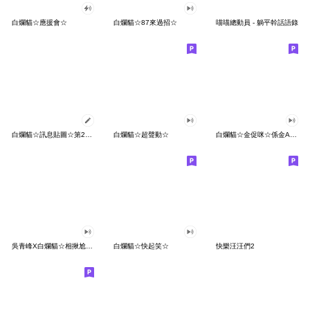
白爛貓☆應援會☆
白爛貓☆87來過招☆
喵喵總動員 - 躺平幹話語錄
白爛貓☆訊息貼圖☆第2彈☆
白爛貓☆超聲動☆
白爛貓☆金促咪☆係金A貼圖
吳青峰X白爛貓☆相揪尬貼圖♪
白爛貓☆快起笑☆
快樂汪汪們2