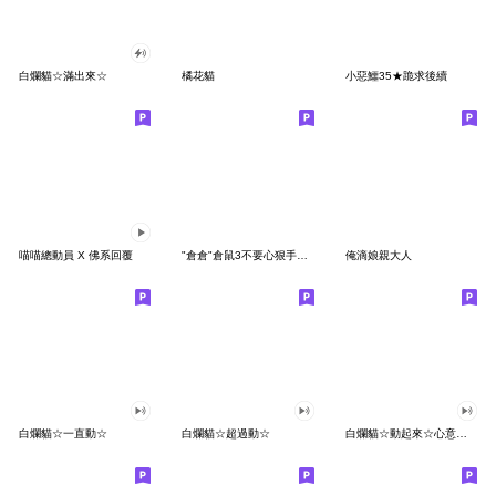
白爛貓☆滿出來☆
橘花貓
小惡鱷35★跪求後續
喵喵總動員 X 佛系回覆
"倉倉"倉鼠3不要心狠手辣，饒了我吧！
俺滴娘親大人
白爛貓☆一直動☆
白爛貓☆超過動☆
白爛貓☆動起來☆心意貼圖