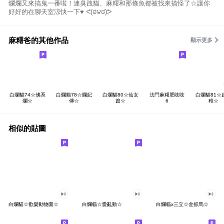
爛爛又來搞鬼一番啦！連臭跩貓、麻糬和那條魚都被找來搞怪了☆讓你
好好的在聊天室涼快一下♥ ᕙ(ಠ౪ಠ)ᕗ
麻糬爸的其他作品
顯示更多
白爛貓74☆佛系
白爛貓78☆爛妃
白爛貓80☆仙女
法鬥麻糬肥吱吱
白爛貓81☆
爛☆
傳☆
篇☆
6
稚☆
相似的貼圖
白爛貓☆歡樂動物園☆
白爛貓☆愛亂動☆
白爛貓x三立☆金抓馬☆