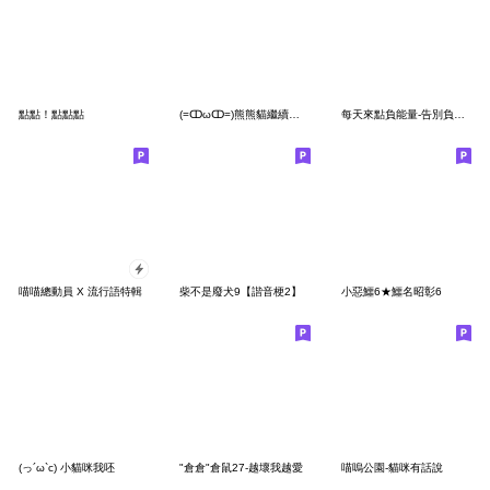
點點！點點點
(=ↀωↀ=)熊熊貓繼續掰啊
每天來點負能量-告別負能量
喵喵總動員 X 流行語特輯
柴不是廢犬9【諧音梗2】
小惡鱷6★鱷名昭彰6
(っ´ω`c) 小貓咪我呸
"倉倉"倉鼠27-越壞我越愛
喵嗚公園-貓咪有話說