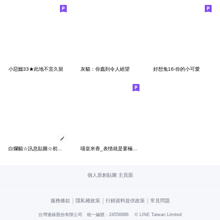
小惡鱷33★此地不宜久留
灰貓：你蠢到令人絕望
好想兔16-你的小可愛
白爛貓☆訊息貼圖☆初登場
喵皇米香_表情就是要極致(第11彈)
個人原創貼圖 主頁面
|
|
|
服務條款
隱私權政策
行銷資料提供政策
常見問題
台灣連線股份有限公司 統一編號：24556886
© LINE Taiwan Limited