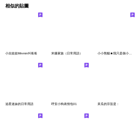
相似的貼圖
小吉娃娃Minmin叫爸爸
米爆家族（日常用語）
小小熊貓★我只是個小孩 馬麻雜摳!
追星迷妹的日常用語
呼安小狗表情包01
呆瓜的宗旨是：