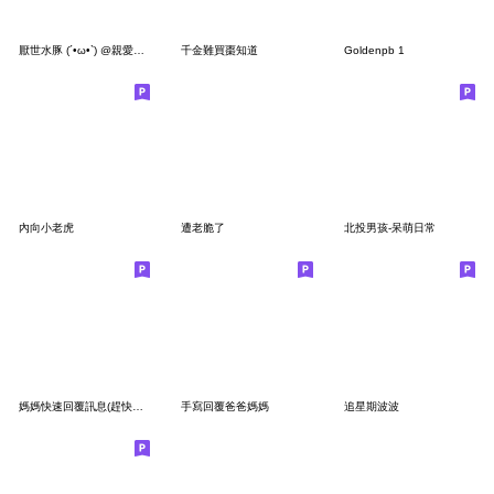
厭世水豚 (´•ω•`) @親愛的把拔
千金難買棗知道
Goldenpb 1
內向小老虎
遭老脆了
北投男孩-呆萌日常
媽媽快速回覆訊息(趕快買給媽媽用!)
手寫回覆爸爸媽媽
追星期波波