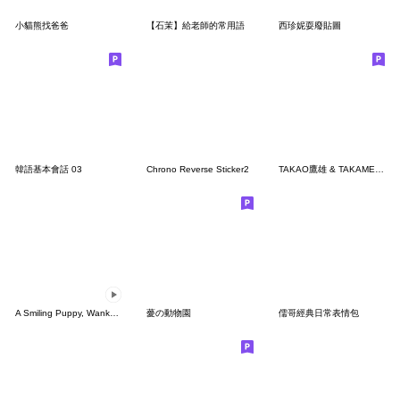
小貓熊找爸爸
【石茉】給老師的常用語
西珍妮耍廢貼圖
韓語基本會話 03
Chrono Reverse Sticker2
TAKAO鷹雄 & TAKAMEI鷹小妹 第一彈
A Smiling Puppy, Wanko 2
薆の動物園
儒哥經典日常表情包