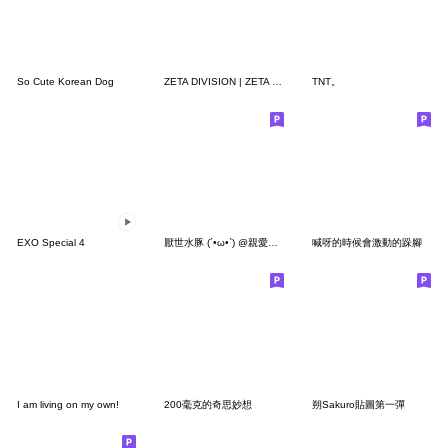
So Cute Korean Dog
ZETA DIVISION | ZETA kun Vol.1
TNT。
EXO Special 4
厭世水豚 (´•ω•`) @親愛的馬麻
喊呀的時候會激動的跺腳
I am living on my own!
200毫克的奇思妙想
朔Sakuro貼圖第一彈