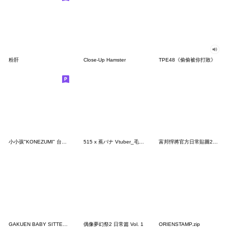
粉肝
Close-Up Hamster
TPE48《偷偷被你打敗》
小小孩"KONEZUMI" 台灣版
515 x 蕉バナ Vtuber_毛蟲箱全員到齊
富邦悍將官方日常貼圖2021
GAKUEN BABY SITTERS
偶像夢幻祭2 日常篇 Vol. 1
ORIENSTAMP.zip