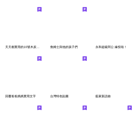
天天都實用的10號木炭隊友Part2
詹姆士與他的孩子們
永和超級阿公 緣投啦！
回覆爸爸媽媽實用文字
台灣特色貼圖
藍家新語錄