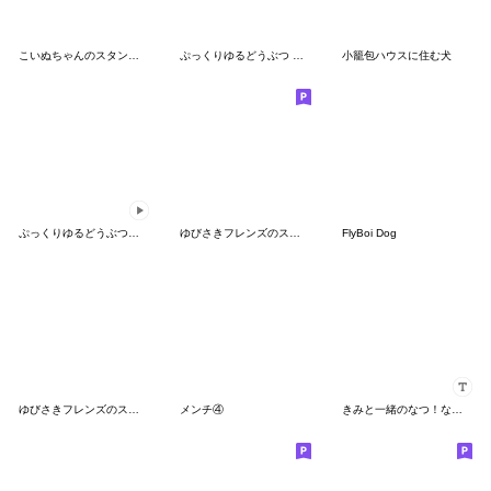
こいぬちゃんのスタンプ３
ぷっくりゆるどうぶつ 言葉付き5
小籠包ハウスに住む犬
ぷっくりゆるどうぶつ 動くスタンプ1
ゆびさきフレンズのスタンプ６(重い愛)
FlyBoi Dog
ゆびさきフレンズのスタンプ１２
メンチ④
きみと一緒のなつ！なちゅ！chu〜> з <♡