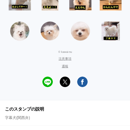
© kawai-nu
注意事項
通報
このスタンプの説明
字幕犬(関西弁)