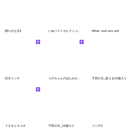
朗らかな犬2
いぬベストセレクション①
White, and very soft
狂犬メンチ
うのちゃんのほんわか動物たちスタンプ2
千田の犬_使える24個入り
イヌオとネコオ
千田の犬_24個入り
メンチ3