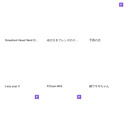
Smashed Head Nerd Doggo
ゆびさきフレンズのスタンプ１４
千田の犬
Lazy pup 3
FCham #04
細ウサギちゃん