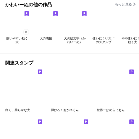
かわいーぬの他の作品
もっと見る
使いやすい動く
犬の表情
犬の絵文字（か
使いにくい大゛
やや使いに
犬
わいーぬ）
のスタンプ
動く犬
関連スタンプ
白く、柔らかな犬
弾けろ！おかゆくん
世界一ぽめらにあん