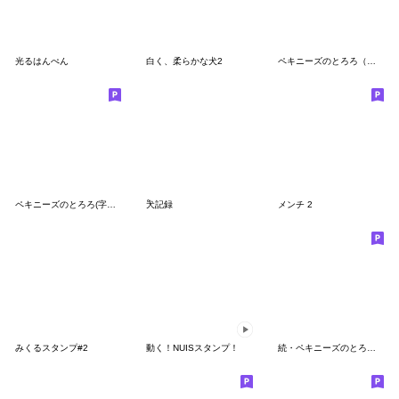
光るはんぺん
白く、柔らかな犬2
ペキニーズのとろろ（まじめな字幕）
ペキニーズのとろろ(字幕・社会人)
ْ犬記録
メンチ 2
みくるスタンプ#2
動く！NUISスタンプ！
続・ペキニーズのとろろ（字幕）