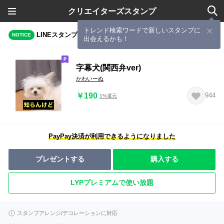
クリエイターズスタンプ
トレンド検索ワードで新しいスタンプに
LINEスタンプメーカーで作成されたスタンプ
NOTICE
出会えるかも！
字幕犬(関西弁ver)
かわいーぬ
￥190
944
1%還元
PayPay決済が利用できるようになりました
プレゼントする
購入する
LYPプレミアムで使い放題
スタンプアレンジ/デコレーションに対応