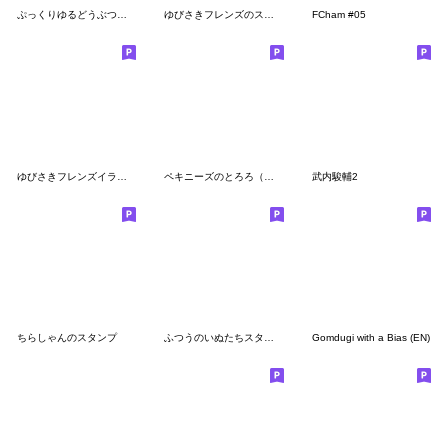
ぷっくりゆるどうぶつ 言葉付き2
ゆびさきフレンズのスタンプ９(メンヘラ)
FCham #05
ゆびさきフレンズイラスト３
ペキニーズのとろろ（字幕）
武内駿輔2
ちらしゃんのスタンプ
ふつうのいぬたちスタンプ
Gomdugi with a Bias (EN)