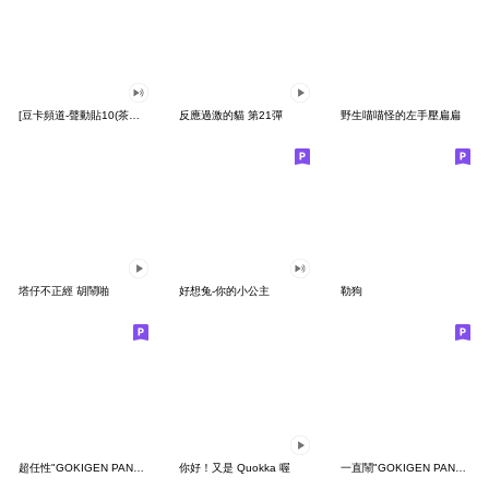
[豆卡頻道-聲動貼10(茶寶丸日常篇)
反應過激的貓 第21彈
野生喵喵怪的左手壓扁扁
塔仔不正經 胡鬧啪
好想兔-你的小公主
勒狗
超任性"GOKIGEN PANDA" 台灣版
你好！又是 Quokka 喔
一直鬧"GOKIGEN PANDA" 台灣版