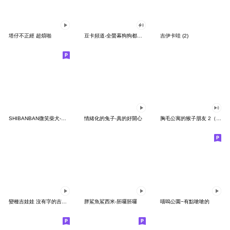
塔仔不正經 超煩啪
豆卡頻道-全螢幕狗狗都沒你上班累
吉伊卡哇 (2)
SHIBANBAN微笑柴犬-廢柴寶寶日常
情緒化的兔子-真的好開心
胸毛公寓的猴子朋友 2（有聲動態）
變種吉娃娃 沒有字的吉娃娃
胖鯊魚鯊西米-胚囉胚囉
喵嗚公園−有點嗆嗆的