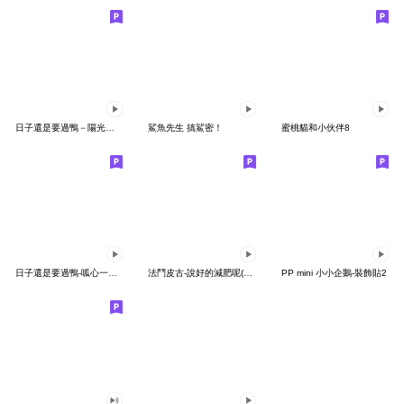
日子還是要過鴨－陽光開朗每一天鴨
鯊魚先生 搞鯊密！
蜜桃貓和小伙伴8
日子還是要過鴨-呱心一下鴨
法鬥皮古-說好的減肥呢(第15彈)
PP mini 小小企鵝-裝飾貼2