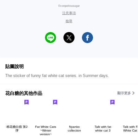
©conpeitousugar
注意事項
檢舉
貼圖說明
The sticker of funny fat white cat series. in Summer days.
花白糖的其他作品
顯示更多
棉花糖白猫 第2
Fat White Cats
Nyanko
Talk with fat
Talk with F
彈
~Winter
collection
white cat 3
White Cat
version~