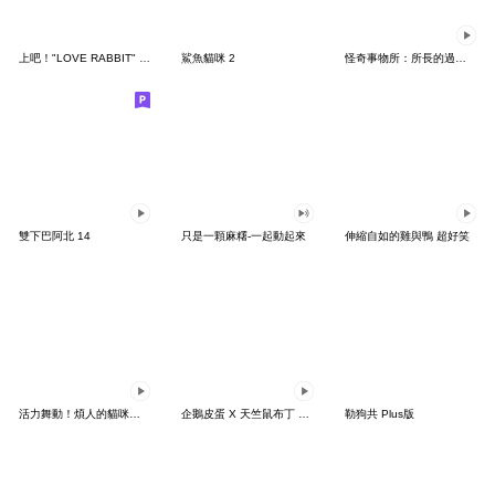
上吧！"LOVE RABBIT" 台灣版
鯊魚貓咪 2
怪奇事物所：所長的過度繁殖
雙下巴阿北 14
只是一顆麻糬-一起動起來
伸縮自如的雞與鴨 超好笑
活力舞動！煩人的貓咪★迷你版 2
企鵝皮蛋 X 天竺鼠布丁 有點厭世
勒狗共 Plus版