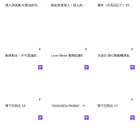
鹿人與泥鰍-社畜伯的日常有聲貼圖
動起來更煩人！煩人的貓咪3
幾米《月亮忘記了》25周年 x 晴天P莉
動來動去！不可思議的寶可夢貼圖
Love Mode 動態貼圖5
大頭兒 開心動動蠟筆貼
雙下巴阿北 19
"GOKIGEN PANDA" - Feeling / global
雙下巴阿北 27