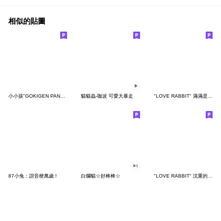
相似的貼圖
小小孩"GOKIGEN PANDA" 台灣版
貓貓蟲-咖波 可愛大暴走
"LOVE RABBIT" 滿滿是愛 台灣版
87小兔：諧音梗萬歲 !
白爛貓☆好棒棒☆
"LOVE RABBIT" 沈重的愛 台灣版