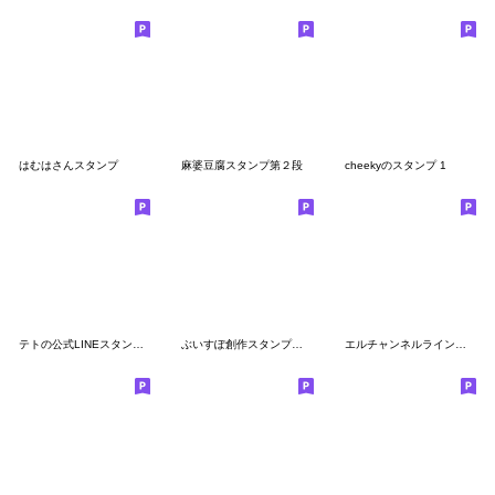
はむはさんスタンプ
麻婆豆腐スタンプ第２段
cheekyのスタンプ 1
テトの公式LINEスタンプ第2弾【Youtuber】
ぶいすぽ創作スタンプ【第二弾】
エルチャンネルラインスタンプ