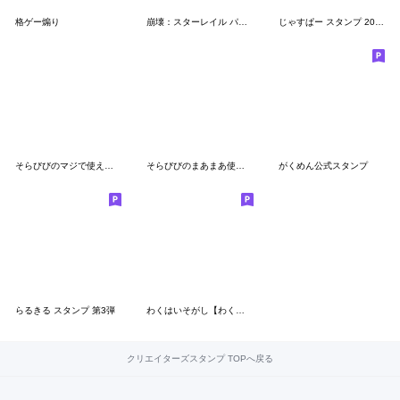
格ゲー煽り
崩壊：スターレイル パムの展示館Vol.17
じゃすぱー スタンプ 2022
そらびびのマジで使えないスタンプ
そらびびのまあまあ使えるスタンプ
がくめん公式スタンプ
らるきる スタンプ 第3弾
わくはいそがし【わくだんぼーる】
クリエイターズスタンプ TOPへ戻る