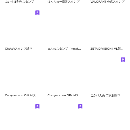
ぶいすぽ創作スタンプ
けんちゅー日常スタンプ
VALORANT 公式スタンプ
Civ:Aのスタンプ縛り
まふゆスタンプ（mmafu_）
ZETA DIVISION | VL部門 スタンプ | Laz
Crazyraccoon Officialスタンプ 2
Crazyraccoon Officialスタンプ
こかげんぬ 二次創作スタンプ