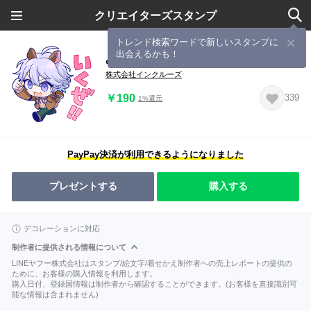
クリエイターズスタンプ
トレンド検索ワードで新しいスタンプに
出会えるかも！
みさお スタンプ
株式会社インクルーズ
￥190
339
1%還元
PayPay決済が利用できるようになりました
プレゼントする
購入する
デコレーションに対応
制作者に提供される情報について
LINEヤフー株式会社はスタンプ/絵文字/着せかえ制作者への売上レポートの提供の
ために、お客様の購入情報を利用します。
購入日付、登録国情報は制作者から確認することができます。(お客様を直接識別可
能な情報は含まれません)