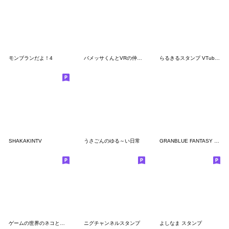
モンブランだよ！4
バメッサくんとVRの仲間たち
らるきるスタンプ VTuber 第1弾
SHAKAKINTV
うさごんのゆる～い日常
GRANBLUE FANTASY The Animation
ゲームの世界のネコとイヌ
ニグチャンネルスタンプ
よしなま スタンプ