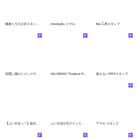
猫麦とろろ公式スタンプ - Vol.1
cheeky&レイマル
flat-工房スタンプ
目隠し猫のニャンコラス 02
VALORANT Thailand Fighting!
使えない!FPSスタンプ
【ぶいすぽっ！】如月れんのスタンプ
ぶいすぽ公式ラインスタンプ
アマル スタンプ