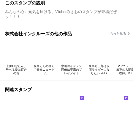
このスタンプの説明
みんなの心に元気を届ける、Vtuberみさおのスタンプが登場だぜ
ッ！！！
株式会社インクルーズの他の作品
もっと見る
上伊那ぼたん、
灰原くんの強く
寮舎のイケメン
東島丹三郎は仮
TVアニメ『
酔へる姿は百合
て青春ニューゲ
同僚は至高のプ
面ライダーにな
教室の人間
の花
ーム
レイメイト
りたい Vol.2
教師』Vol.
関連スタンプ