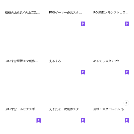
胡桃のあ&ポメのあ二次創作スタンプ
FPSゲーマー必見スタンプ
ROUND1×モンストコラボ記念スタンプ
ぶいすぽ藍沢エマ創作スタンプ
えるくろ
めるてぃスタンプ!!
ぶいすぽ ルピナス手描きスタンプ
えまたそ二次創作スタンプ
崩壊：スターレイル ちびキャラスタンプ