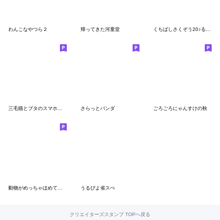
わんこなやつら２
帰ってきた河童堂
くちばしさくぞう20♪るるるラヴ♪
三毛猫とブタのスマホゲームな日常３
さらっとパンダ
ごろごろにゃんすけの秋
動物がめっちゃほめてくれる
うるぴよ省スぺ
クリエイターズスタンプ TOPへ戻る