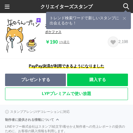
クリエイターズスタンプ
トレンド検索ワードで新しいスタンプに
出会えるかも！
ポケファス ドッグ＆キャットフード
ポケファス
￥190
2,198
1%還元
PayPay決済が利用できるようになりました
プレゼントする
購入する
LYPプレミアムで使い放題
スタンプアレンジ/デコレーションに対応
制作者に提供される情報について
LINEヤフー株式会社はスタンプ/絵文字/着せかえ制作者への売上レポートの提供の
ために、お客様の購入情報を利用します。