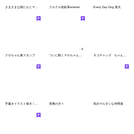
さまざまな猫たちとマルちゃん2
クルクル色鉛筆amimal
Every Day Dog 柴犬
クロちゃん春スタンプ
ついに動くマルちゃんたち
ネコチャンズ ちゃんとするの巻【修正版】
手書きイラスト柴犬｜いぬのきもち
実務の犬々
気分マルダシな仲間達