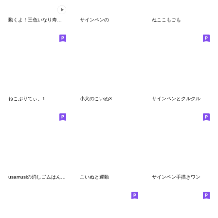
動くよ！三色いなり寿司さんスタンプ2
サインペンの
ねここもごも
ねこぷりてぃ。1
小犬のこいぬ3
サインペンとクルクル色鉛筆など
usamusiの消しゴムはんこスタンプ13
こいぬと運動
サインペン手描きワン