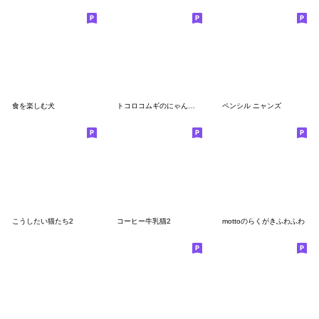
食を楽しむ犬
トコロコムギのにゃんこ２
ペンシル ニャンズ
こうしたい猫たち2
コーヒー牛乳猫2
mottoのらくがきふわふわ