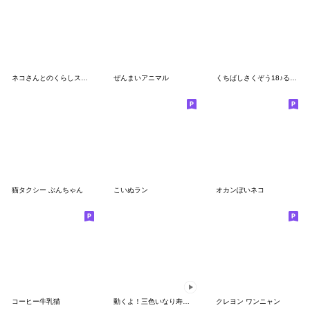
ネコさんとのくらしスタンプ
ぜんまいアニマル
くちばしさくぞう18♪るんるんにゃ～♪
猫タクシー ぶんちゃん
こいぬラン
オカンぽいネコ
コーヒー牛乳猫
動くよ！三色いなり寿司さんスタンプ
クレヨン ワンニャン