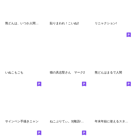
熊どんは、いつか人間になりたい。
貼りまわれ！こいぬ2
リニャクション!
いぬこもごも
猫の具志堅さん マーク2
熊どんはまるで人間
サインペン手描きニャン
ねこぷりてぃ。3[敬語/日常]
年末年始に使えるスタンプ2025