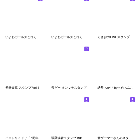
いよわガールズこれくしょん
いよわガールズこれくしょん3
ぐさおのLINEスタンプ第四弾
元素楽章 スタンプ Vol.4
音ゲー オンマチスタンプ
紲星あかり byさめあんこ
イロドリミドリ「7周年」スタンプ
双葉湊音スタンプ #01
音ゲーマーさんのスタンプ