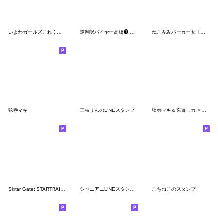
いよわガールズこれくしょん4
逆翻訳バイヤー高橋❶ 比較的使えませんver
ねこみみパーカー女子の音ゲー用語スタンプ
弦巻マキ
三枝りんのLINEスタンプ
弦巻マキ＆宮舞モカ × ぬくぬくにぎりめし
Sixtar Gate: STARTRAIL Vol.1
シャニアニLINEスタンプvol.2
こちねこのスタンプ