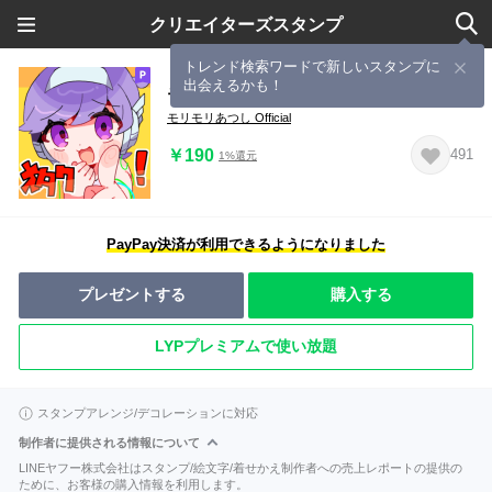
クリエイターズスタンプ
トレンド検索ワードで新しいスタンプに
出会えるかも！
モリモリあつし 公式スタンプ vol.2
モリモリあつし Official
￥190
491
1%還元
PayPay決済が利用できるようになりました
プレゼントする
購入する
LYPプレミアムで使い放題
スタンプアレンジ/デコレーションに対応
制作者に提供される情報について
LINEヤフー株式会社はスタンプ/絵文字/着せかえ制作者への売上レポートの提供の
ために、お客様の購入情報を利用します。