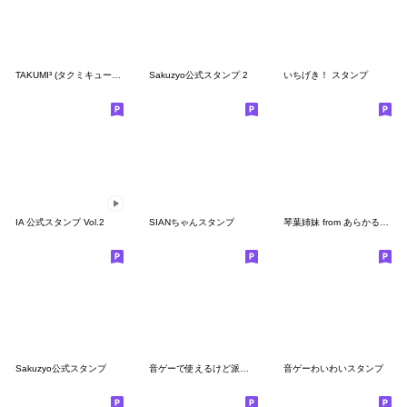
TAKUMI³ (タクミキュービック)
Sakuzyo公式スタンプ 2
いちげき！ スタンプ
IA 公式スタンプ Vol.2
SIANちゃんスタンプ
琴葉姉妹 from あらかると #1
Sakuzyo公式スタンプ
音ゲーで使えるけど派手なスタンプ2
音ゲーわいわいスタンプ