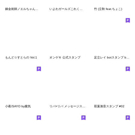
錬金術師ノエルちゃんのちびキャラスタンプ
いよわガールズこれくしょん2
竹 (立秋 feat.ちょこ)
もんど☆すとらの Vol.1
オンゲキ 公式スタンプ
足立レイ botスタンプ by総桜しわす
小夜/SAYO by朧気
リバ×リバ メッセージスタンプVol.5
双葉湊音スタンプ #02