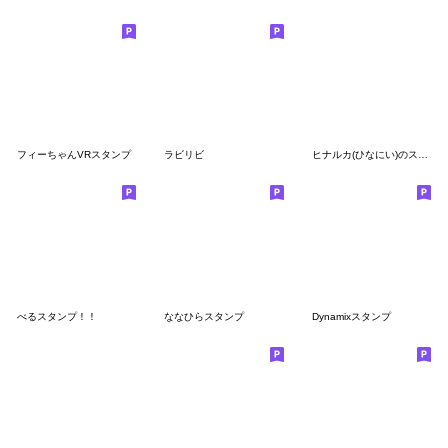
フィーちゃんVRスタンプ
ラビリビ
ヒナルカ(ひなにい)のスタンプ②
べるスタンプ！！
ななひらスタンプ
Dynamixスタンプ