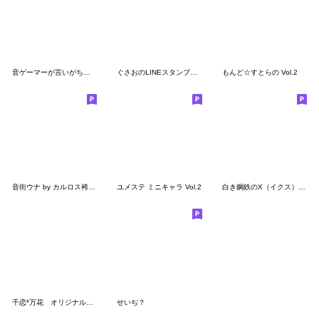
音ゲーマーが言いがちなフキダシ
ぐさおのLINEスタンプ第二弾
もんど☆すとらの Vol.2
音街ウナ by カルロス袴田(サイゼP)
ユメステ ミニキャラ Vol.2
白き鋼鉄のX（イクス） 名言スタンプ
千恋*万花 オリジナルスタンプ
せいぢ？