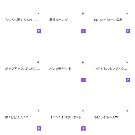
もちもち動くももねこちゃん17
罪深きパンダ
ねこなともだち 猛暑
ポップアップ♪ぱんだこった
パンダ転がし(3)
ハグするスタンプ・クマウサ（夏恋編）
動くぱぱんだ！2
【パンだ】飛び出す♪もふもふパンダンミニ
ちびうさちゃん♥2