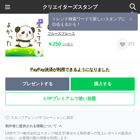
クリエイターズスタンプ
トレンド検索ワードで新しいスタンプに
出会えるかも！
ぽってり動くパンダ
ブルースブルース
￥250
271
1%還元
PayPay決済が利用できるようになりました
プレゼントする
購入する
LYPプレミアムで使い放題
スタンプアレンジ/デコレーションに対応
制作者に提供される情報について
LINEヤフー株式会社はスタンプ/絵文字/着せかえ制作者への売上レポートの提供の
ために、お客様の購入情報を利用します。