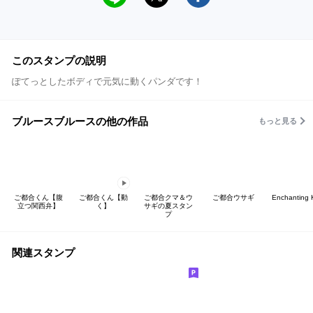
このスタンプの説明
ぽてっとしたボディで元気に動くパンダです！
ブルースブルースの他の作品
もっと見る
ご都合くん【腹
ご都合くん【動
ご都合クマ＆ウ
ご都合ウサギ
Enchanting K
立つ関西弁】
く】
サギの夏スタン
プ
関連スタンプ