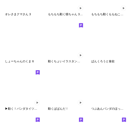
オレさまクマさん 3
もちもち動く猫ちゃん 3 ((Version2))
もちもち動くももねこちゃん 10(Version10)
しょーちゃんのくま 6
動くちょいイラスタンプ２♪
ぱんくろうと食欲
▶︎動く！パンダタイツまる③
動くぱぱんだ！
つぶあんパンダのほっこり気分