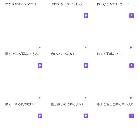
わかりやすいクマー（荒ぶる編）
それでも、うごくしろいくま。２
ねこなともだち と ふてねこ
動く パンダ帽ネコ うさぎ 日常 返事 挨拶
赤いパンツの奴ら2
動く！下町のネコ2
動く！やる気のないパンダ（ダジャレ）
割と激しめに動くよ!パンダの日常スタンプ3
ちょこちょこ動く白い人2