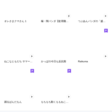
オレさまクマさん 1
極・闇パンダ【使用難易度★★★】
つぶあんパンダの「盛りすぎ魂♪」
ねこなともだち サマーなスタンプ
かっぱの今日も反抗期
Raikuma
踊るぱんだもん
もちもち動くももねこちゃん(SP)