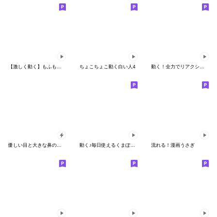
【激しく動く】もふもふパンダンミニ
ちょこちょこ動く白い人4
動く！全力でリアクションするねこ3
優しい目と大きな鼻の丸い人ポップアップ
動く♪毎日使えるくまぽこ４
流れる！漫画うさぎ