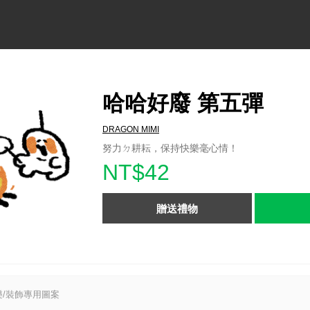
哈哈好廢 第五彈
DRAGON MIMI
努力ㄉ耕耘，保持快樂毫心情！
NT$42
贈送禮物
/裝飾專用圖案