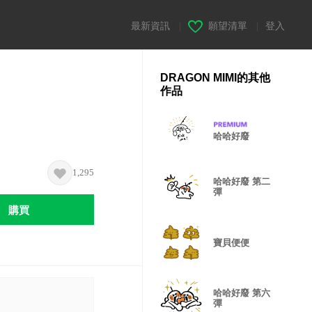
最新資訊
|
願望清單
|
登入
DRAGON MIMI的其他
作品
哈哈好廢
1,295
哈哈好廢 第二
彈
購買
寶貝便便
哈哈好廢 第六
彈