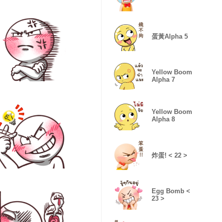
蛋黃Alpha 5
Yellow Boom
Alpha 7
Yellow Boom
Alpha 8
炸蛋! < 22 >
Egg Bomb <
23 >