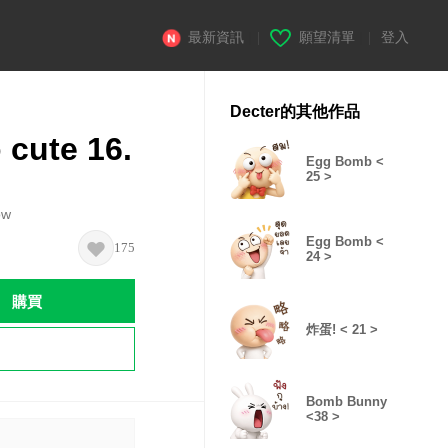
最新資訊
|
願望清單
|
登入
Decter的其他作品
 cute 16.
Egg Bomb <
25 >
ow
Egg Bomb <
175
24 >
購買
炸蛋! < 21 >
Bomb Bunny
<38 >