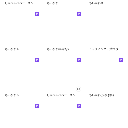
しゃべるパペットスンスン
ちいかわ
ちいかわ３
ちいかわ４
ちいかわ(冬かな)
ミャクミャク 公式スタンプ第２弾
ちいかわ５
しゃべるパペットスンスン（GOOD）
ちいかわ(うさぎ多)