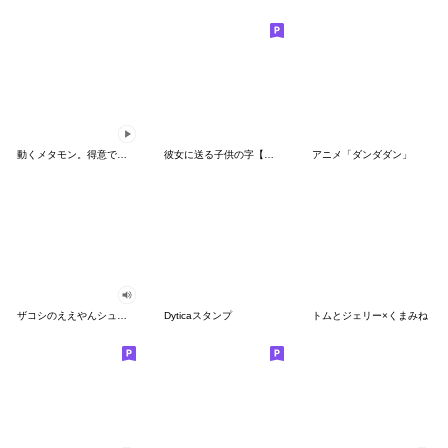
動くメタモン。得意でも苦手でもへんしん！
彼女に送る子供の字【カップル・彼氏】
アニメ「ダンダダン」
ザコシのええやんシューシュースタンプ
Dyticaスタンプ
トムとジェリー×くまみね