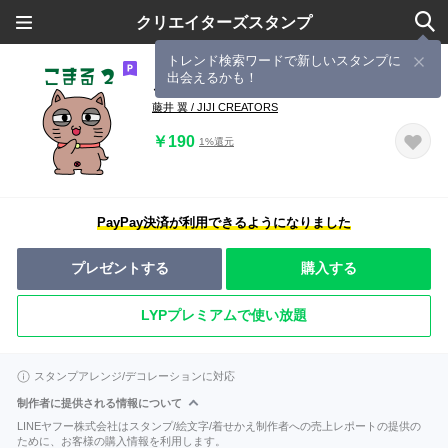
クリエイターズスタンプ
トレンド検索ワードで新しいスタンプに
出会えるかも！
こまるの気持ち★２
藤井 翼 / JIJI CREATORS
￥190
1%還元
PayPay決済が利用できるようになりました
プレゼントする
購入する
LYPプレミアムで使い放題
スタンプアレンジ/デコレーションに対応
制作者に提供される情報について
LINEヤフー株式会社はスタンプ/絵文字/着せかえ制作者への売上レポートの提供の
ために、お客様の購入情報を利用します。