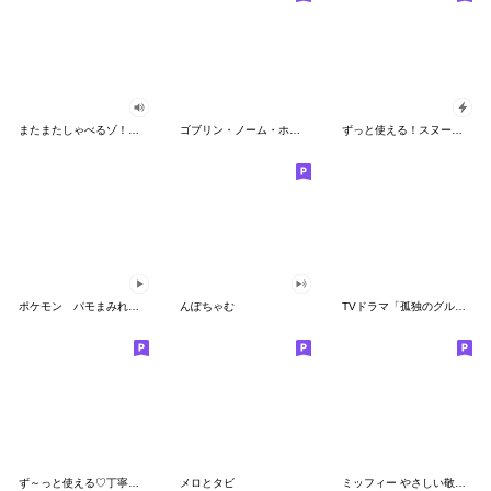
またまたしゃべるゾ！クレヨンしんちゃん
ゴブリン・ノーム・ホーン
ずっと使える！スヌーピーのグリーティング
ポケモン パモまみれスタンプ
んぽちゃむ
TVドラマ「孤独のグルメ」
ず～っと使える♡丁寧な敬語お辞儀スタンプ
メロとタビ
ミッフィー やさしい敬語スタンプ