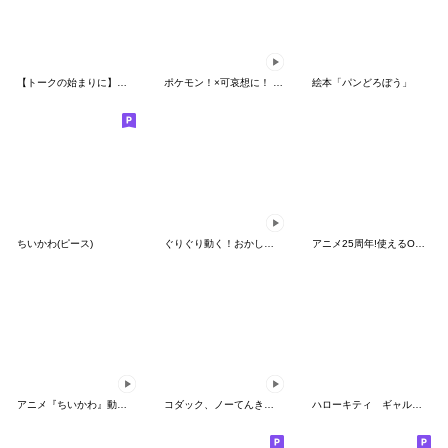
【トークの始まりに】ゆるカワ♪スヌーピー
ポケモン！×可哀想に！ ムチっとスタンプ
絵本「パンどろぼう」
ちいかわ(ピース)
ぐりぐり動く！おかしなポケモンスタンプ
アニメ25周年!使えるONE PIECEスタンプ
アニメ『ちいかわ』動くLINEスタンプ vol.2
コダック、ノーてんきに悩み中！
ハローキティ ギャルバイブス♡