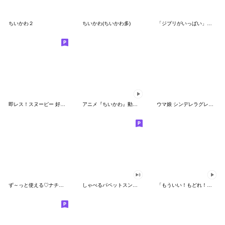
ちいかわ２
ちいかわ(ちいかわ多)
「ジブリがいっぱい」スタンプ
即レス！スヌーピー 好印象な長文スタンプ
アニメ『ちいかわ』動くLINEスタンプ vol.1
ウマ娘 シンデレラグレイ かんたんオグリ
ず～っと使える♡ナチュラルガール
しゃべるパペットスンスン（HAPPY）
「もういい！もどれ！ピカチュウ！」