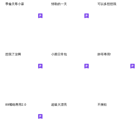
季倫天尊小霖
情勒的一天
可以多想想我
想我了沒啊
小茜日常包
帥哥專用!
89嘴砲專用2.0
超級大漂亮
不揪欸