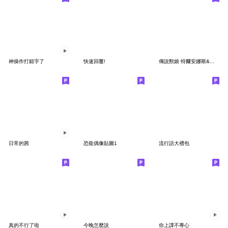
神操作打錯字了
快速回覆!
傳說獸娘 特爾安娜斯&莉莉安(日常用語)
日常的茜
恐龍偶像貼圖1
流行語大禮包
真的不行了啦
今晚怎麼說
你上課不專心