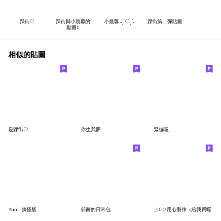
踩街♡
踩街與小幾蓉的
小幾蓉.˗ˏˋ♡ˎˊ˗
踩街第二彈貼圖
貼圖1
相似的貼圖
是踩街♡
你生我夢
緊繃喔
Yun - 搞怪版
郁茜的日常包
ㄓ0ㄉ用心製作（給我買喔