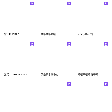
紫柔PURPLE
芽勒芽勒嘻嘻
不可以呦小茜
紫柔 PURPLE TWO
又是日常版姿姿
嘻嘻不嘻嘻我呵呵