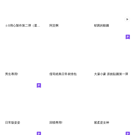
ㄓ0用心製作第二彈‪（還是要買
阿災啊
郁茜的動圖
男生專用!
儒哥經典日常表情包
大濠小豪 原創貼圖第一彈
日常版姿姿
回噴專用!
紫柔是女神