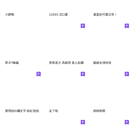
小茜鴨
13333 洨口愛
紫柔的可愛日常！
郭-ET輸贏
香蕉老大 高銘璟 真人貼圖
貓娘女僕佞佞
實用的白爛文字-粉紅泡泡
走了啦
帥帥郁茜