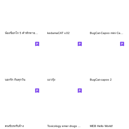
น้องช็อกโก 5 คำทักทายในทุกวัน
kedamaCAT v.02
BugCat-Capoo mini Capoo and hand
บอกรัก กันทุกวัน
แงวจุ้ง
BugCat-capoo 2
คนขับรถรับจ้าง
Toxicology emer drugs ver 1 - BIG
MEB Hello World!