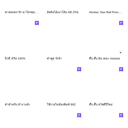
พาสเทลน่ารัก มาโทรคุยกันจร้า
อัสลันไอ้แงวโอ้น HD (TH)
Honkai: Star Rail Pom-Pom Gallery Set 02
บิ้วตี้ เกิร์ล 100%
คำพูด รักจ้า
ดึ๊บ ดึ๊บ อิน เดอะ เรนนนน
คำสำหรับ ทำงานจ้ะ
ใช้ง่ายไม่ต้องพิมพ์ 962
ดึ๊บ ดึ๊บ สวัสดีปีใหม่