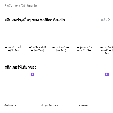
คิดถึงนะคะ ใช้ได้ทุกวัน
สติกเกอร์ชุดอื่นๆ ของ Aoffice Studio
ดูเพิ่ม
❤️แมวดำ โซคิ้ว
❤️ไข่เขียว MVP
❤️เนเน่ น่ารัก❤️
❤️ขุ่นแม่ หน้า
❤️แมวส้ม ห
❤️(No Text)
❤️(No Text)
(No Text)
ตลก อิโมจิ❤️
ปลาหมึก❤️
Text)
สติกเกอร์ที่เกี่ยวข้อง
คิดถึง ผัวจัง
คำพูด รักนะคะ
คนขับรถ . . .