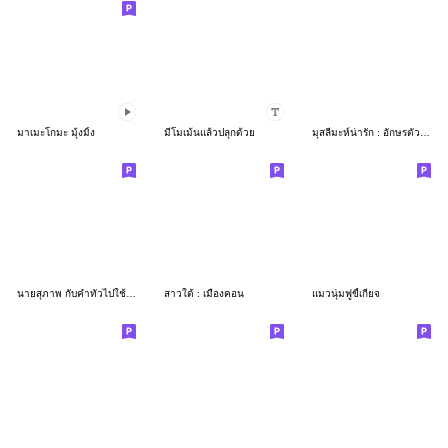
มาเมะโกมะ มุ้งมิ้ง
มีโมเม้นแล้วปลุกด้วย
มุสลีมะห์น่ารัก : อักษรตัวโต
นายสุภาพ กับคำทั่วไปใช้ง่ายครับ2
สาวใต้ : เมืองคอน
แมวนุ่มฟูขี้เกียจ