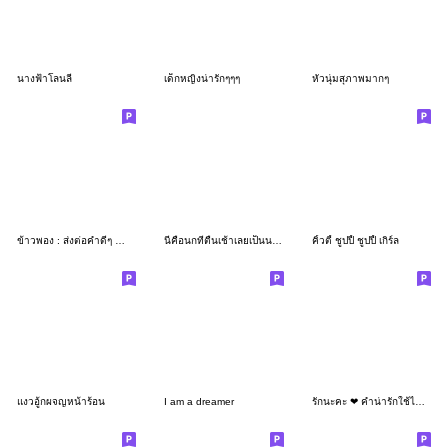
นางฟ้าโลนลี่
เด็กหญิงน่ารักๆๆๆ
หัวนุ่มสุภาพมากๆ
ข้าวพอง : ส่งต่อคำดีๆ คำโต ใช้ได้ทุกวัน
นี่คือนกที่ตื่นเช้าเลยเป็นนกที่ง่วงก่อน2
คิ้วตี้ ชูปปี้ ชูปปี้ เกิร์ล
แงวอู้กผจญหน้าร้อน
I am a dreamer
รักนะคะ ❤ คำน่ารักใช้ได้ทุกวัน