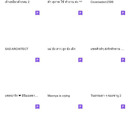
เจ้าเหมียวตัวกลม 2
คำ สุภาพ ใช้ ทำงาน ค่ะ ^^
Coversation1598
SAD ARCHITECT
แม่ ยัง สาว ลูก ยัง เด็ก
แชทคิวท์ๆ ส่งรักทักทาย V.1
แชทน่ารัก ❤ มินิมอลพาสเทล คุยทั่วไปค่า
Maonya is crying
วันธรรมดา ๆ ของชาบู 2