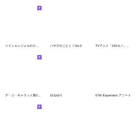
ツインエンジェルのスタンプ11(全部葵)
ハヤテのごとく！Vol.3
TVアニメ「100カノ」ミニキャラスタンプ１
デ・ジ・キャラット第3弾「うさだ」
ゆるゆり
07th Expansion アソート