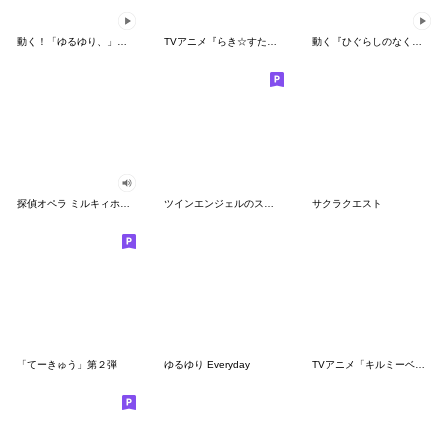
動く！「ゆるゆり、」スタンプ！
TVアニメ『らき☆すた』Vol.2
動く『ひぐらしのなく頃に 卒』第2弾
探偵オペラ ミルキィホームズ
ツインエンジェルのスタンプ３
サクラクエスト
「てーきゅう」第２弾
ゆるゆり Everyday
TVアニメ「キルミーベイベー」第2弾