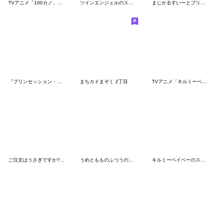
TVアニメ「100カノ」ミニキャラスタンプ2
ツインエンジェルのスタンプ9(全部クルミ)
まじかるすいーとプリズム・ナナ
『プリンセッション・オーケストラ』第4弾
まちカドまぞく 2丁目
TVアニメ「キルミーベイベー」
ご注文はうさぎですか?? メグスタンプ
うめともものふつうの暮らし 6
キルミーベイベーのスタンプ ソーニャver.