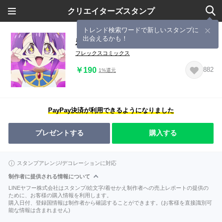
クリエイターズスタンプ
トレンド検索ワードで新しいスタンプに
出会えるかも！
邪神ちゃんドロップキック 富良野編
フレックスコミックス
￥190
882
1%還元
PayPay決済が利用できるようになりました
プレゼントする
購入する
スタンプアレンジ/デコレーションに対応
制作者に提供される情報について
LINEヤフー株式会社はスタンプ/絵文字/着せかえ制作者への売上レポートの提供の
ために、お客様の購入情報を利用します。
購入日付、登録国情報は制作者から確認することができます。(お客様を直接識別可
能な情報は含まれません)