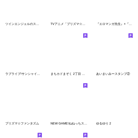
ツインエンジェルのスタンプ7(全部遥)
TVアニメ「プリズマ☆イリヤ」シリーズ
『エロマンガ先生』×『俺の妹。』
ラブライブ!サンシャイン!!2021年NewYearSP
まちカドまぞく 2丁目 第2弾
あいまいみースタンプ②
プリズマ☆ファンタズム
NEW GAME!ねねっちスタンプ
ゆるゆり 2