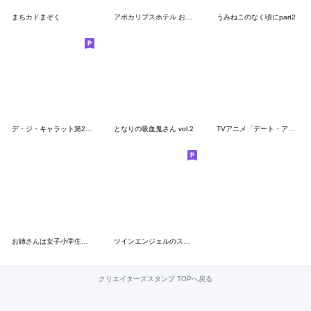
まちカドまぞく
アポカリプスホテル おもてなしスタンプ2
うみねこのなく頃にpart2
デ・ジ・キャラット第2弾「ぷちこ」
となりの吸血鬼さん vol.2
TVアニメ「デート・ア・ライブ Ⅴ」
お姉さんは女子小学生に興味があります。２
ツインエンジェルのスタンプ17(仲間たち)
クリエイターズスタンプ TOPへ戻る