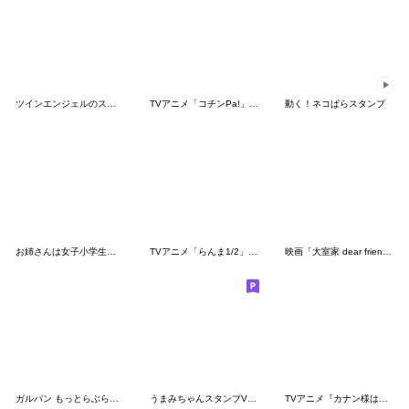
ツインエンジェルのスタンプ13(全部テスラ)
TVアニメ「コチンPa!」その２
動く！ネコぱらスタンプ
お姉さんは女子小学生に興味があります。
TVアニメ「らんま1/2」久遠寺右京
映画「大室家 dear friends」
ガルパン もっとらぶらぶ作戦です！
うまみちゃんスタンプVtuber
TVアニメ『カナン様はあくまでチョロい』