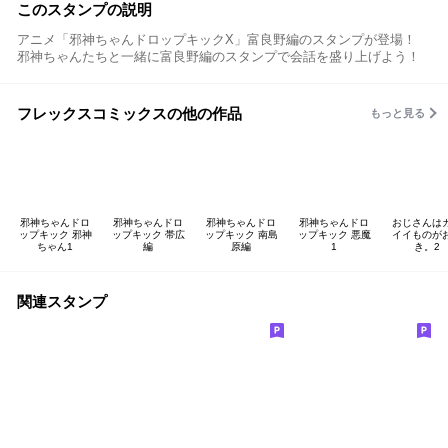
このスタンプの説明
アニメ「邪神ちゃんドロップキックX」富良野編のスタンプが登場！
邪神ちゃんたちと一緒に富良野編のスタンプで会話を盛り上げよう！
フレックスコミックスの他の作品
もっと見る
邪神ちゃんドロ
邪神ちゃんドロ
邪神ちゃんドロ
邪神ちゃんドロ
おじさんは
ップキック 邪神
ップキック 帯広
ップキック 南島
ップキック 悪魔
イイものが
ちゃん1
編
原編
1
き。2
関連スタンプ