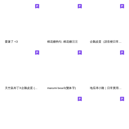
愛薯了 <3
棉花糖狗勾 .棉花糖汪汪
企鵝皮蛋（諧音梗日常篇）
天竺鼠布丁X企鵝皮蛋 (省空間貼圖)
marumi bear3(繁体字)
地瓜球小雞｜日常實用篇 (・8・)♡︎