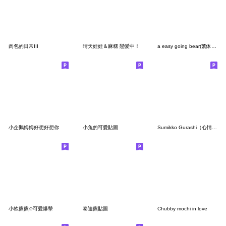
肉包的日常III
晴天娃娃＆麻糬 戀愛中！
a easy going bear(繁体字)
小企鵝姆姆好想好想你
小兔的可愛貼圖
Sumikko Gurashi（心情多變篇）
小軟熊熊✩可愛爆擊
泰迪熊貼圖
Chubby mochi in love