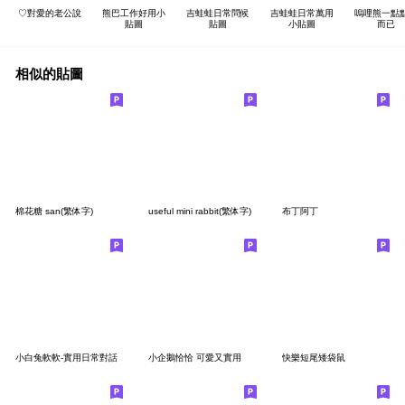
♡對愛的老公說
熊巴工作好用小
吉蛙蛙日常問候
吉蛙蛙日常萬用
嗚哩熊一點
貼圖
貼圖
小貼圖
而已
相似的貼圖
棉花糖 san(繁体字)
useful mini rabbit(繁体字)
布丁阿丁
小白兔軟軟-實用日常對話
小企鵝恰恰 可愛又實用
快樂短尾矮袋鼠