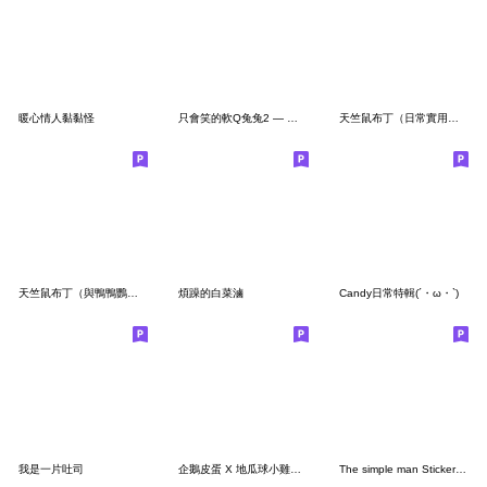
暖心情人黏黏怪
只會笑的軟Q兔兔2 — 愛了愛了
天竺鼠布丁（日常實用篇）
天竺鼠布丁（與鴨鴨鸚鵡海鷗日常篇）
煩躁的白菜滷
Candy日常特輯(´・ω・`)
我是一片吐司
企鵝皮蛋 X 地瓜球小雞（日常實用篇）
The simple man Sticker(繁体字)