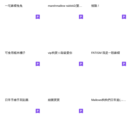
一坨麻糬兔兔
marshmallow rabbit2(繁体字)
矮鵝！
可食用糯米糰子
vip狗寶☆敲級愛你
FATISM 我是一顆麻糬
日常手繪手寫貼圖.
細菌寶寶
Mallows狗狗們日常篇(⸝⸝ᐡ. ̫ .ᐡ⸝⸝)