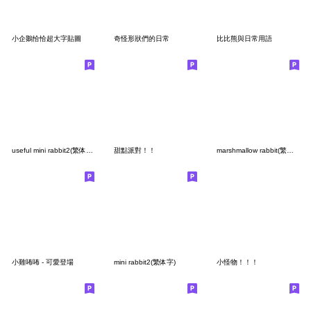
小企鵝恰恰超大字貼圖
奇怪形狀們的日常
比比熊與日常用語
useful mini rabbit2(繁体字)
甜點派對！！
marshmallow rabbit(繁体字)
小雞咘咘 - 可愛登場
mini rabbit2(繁体字)
小怪物！！！